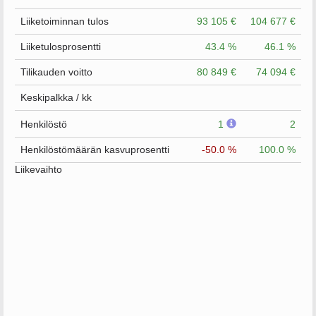
Liiketoiminnan tulos
93 105 €
104 677 €
Liiketulosprosentti
43.4 %
46.1 %
Tilikauden voitto
80 849 €
74 094 €
Keskipalkka / kk
Henkilöstö
1
2
Henkilöstömäärän kasvuprosentti
-50.0 %
100.0 %
Liikevaihto