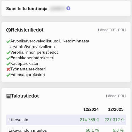
Suositeltu luottoraja
:
12345 €
Rekisteritiedot
Lähde: YTJ, PRH
Arvonlisäverovelvollisuus: Liiketoiminnasta
arvonlisäverovelvollinen
Verohallinnon perustiedot
Ennakkoperintärekisteri
Kaupparekisteri
Työnantajarekisteri
Edunsaajarekisteri
Taloustiedot
Lähde: PRH
12/2024
12/2025
Liikevaihto
214 789 €
227 312 €
Liikevaihdon muutos
68.1 %
5.8 %