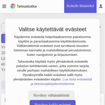
Kokeile ilmaiseksi
Hoitoketju Apu Oy
Näytä haku
Valitse käytettävät evästeet
Käytämme evästeitä helpottaaksemme palvelumme
Raportit
käyttöä ja parantaaksemme käyttökokemusta.
Välttämättömät evästeet ovat tarvittavia sivuston
Yrityksen Hoitoketju Apu Oy liikevaihto on 227 000 €, tulos
toiminnan kannalta ja mahdollistavat perustoiminnot,
105 000 € ja henkilöstömäärä 2. Sen päätoimiala on
kuten navigoinnin ja kirjautumisen.
Lääkäriasemat, yksityislääkärit ja vastaavat
Taloustutka käyttää myös ylimääräisiä evästeitä
erikoislääkäripalvelut, perustamisvuosi 2008 ja sijainti Oulu.
palvelun kehittämistä varten, jotta voimme tarjota
Yrityksen yhtiömuoto Osakeyhtiö (OY).
sinulle parhaan mahdollisen käyttökokemuksen.
Hyväksymällä kaikki evästeet sallit myös
ylimääräisten evästeiden käytön.
Lue lisää evästeistä
ja tietosuojakäytännöstämme
Perustiedot
Tilinpäätösluvut
Päättäjätiedot
Hyväksy välttämättömät
Perustiedot
Lähde: YTJ, PRH, Traficom
Hyväksy kaikki evästeet