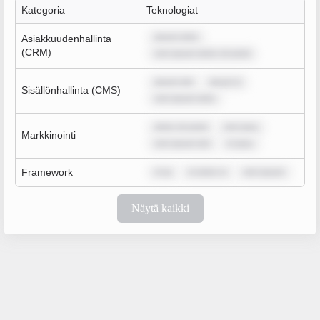
Kategoria
Teknologiat
ipsum dolo
Asiakkuudenhallinta
(CRM)
rem ipsum dolor sit amet
ipsum dol
ipsum d
Sisällönhallinta (CMS)
rem ipsum dolo
dolor sit amet
rem ipsu
Markkinointi
rem ipsum dol
m ipsu
Framework
m ip
m dolor si
rem ipsum
Näytä kaikki