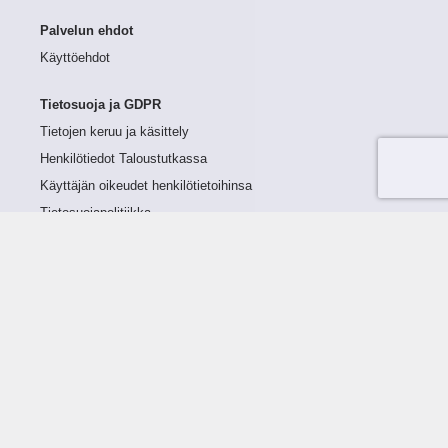
Palvelun ehdot
Käyttöehdot
Tietosuoja ja GDPR
Tietojen keruu ja käsittely
Henkilötiedot Taloustutkassa
Käyttäjän oikeudet henkilötietoihinsa
Tietosuojapolitiikka
Tietoturvapolitiikka
Evästeet
Tutustu palveluun
Ratkaisut
Tietoa palvelusta
Luottorajan määrittely
Tunnusluvut
Maksuviiveet