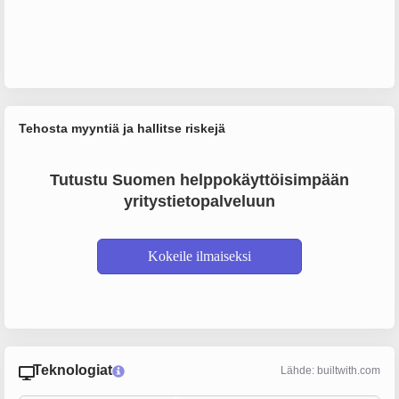
Tehosta myyntiä ja hallitse riskejä
Tutustu Suomen helppokäyttöisimpään
yritystietopalveluun
Kokeile ilmaiseksi
Teknologiat
Lähde: builtwith.com