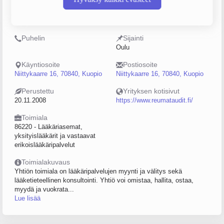
Y-tunnus
Henkilöstömäärä
2234648-3
0–4
Puhelin
Sijainti
Oulu
Käyntiosoite
Postiosoite
Niittykaarre 16, 70840, Kuopio
Niittykaarre 16, 70840, Kuopio
Perustettu
Yrityksen kotisivut
20.11.2008
https://www.reumataudit.fi/
Toimiala
86220 - Lääkäriasemat,
yksityislääkärit ja vastaavat
erikoislääkäripalvelut
Toimialakuvaus
Yhtiön toimiala on lääkäripalvelujen myynti ja välitys sekä
lääketieteellinen konsultointi. Yhtiö voi omistaa, hallita, ostaa,
myydä ja vuokrata...
Lue lisää