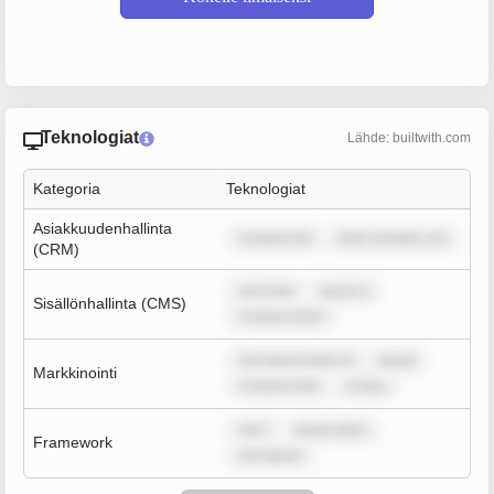
Teknologiat
Lähde: builtwith.com
Kategoria
Teknologiat
Asiakkuudenhallinta
m ipsum dol
dolor sit amet, con
(CRM)
sum dolo
ipsum d
Sisällönhallinta (CMS)
m ipsum dolor
rem ipsum dolor sit
ipsum
Markkinointi
m ipsum dolo
m ipsu
rem i
ipsum dolor
Framework
rem ipsum