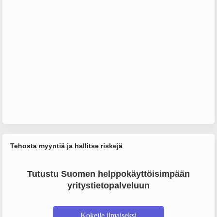
Tehosta myyntiä ja hallitse riskejä
Tutustu Suomen helppokäyttöisimpään
yritystietopalveluun
Kokeile ilmaiseksi