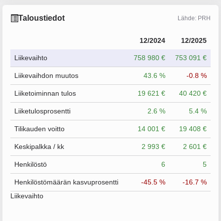
Taloustiedot
Lähde: PRH
12/2024
12/2025
Liikevaihto
758 980 €
753 091 €
Liikevaihdon muutos
43.6 %
-0.8 %
Liiketoiminnan tulos
19 621 €
40 420 €
Liiketulosprosentti
2.6 %
5.4 %
Tilikauden voitto
14 001 €
19 408 €
Keskipalkka / kk
2 993 €
2 601 €
Henkilöstö
6
5
Henkilöstömäärän kasvuprosentti
-45.5 %
-16.7 %
Liikevaihto