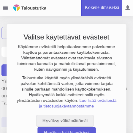
Kokeile ilmaiseksi
Näytä haku
Valitse käytettävät evästeet
JoLa rakennus ja pinnoitus
Käytämme evästeitä helpottaaksemme palvelumme
käyttöä ja parantaaksemme käyttökokemusta.
Oy
Välttämättömät evästeet ovat tarvittavia sivuston
toiminnan kannalta ja mahdollistavat perustoiminnot,
kuten navigoinnin ja kirjautumisen.
Raportit
Taloustutka käyttää myös ylimääräisiä evästeitä
Yrityksen JoLa rakennus ja pinnoitus Oy liikevaihto on 753
palvelun kehittämistä varten, jotta voimme tarjota
000 €, tulos 40 000 € ja henkilöstömäärä 5. Sen päätoimiala
sinulle parhaan mahdollisen käyttökokemuksen.
Hyväksymällä kaikki evästeet sallit myös
on Talonrakentaminen, perustamisvuosi 2008 ja sijainti
ylimääräisten evästeiden käytön.
Lue lisää evästeistä
Tampere. Yrityksen yhtiömuoto Osakeyhtiö (OY).
ja tietosuojakäytännöstämme
Hyväksy välttämättömät
Perustiedot
Tilinpäätösluvut
Päättäjätiedot
Hyväksy kaikki evästeet