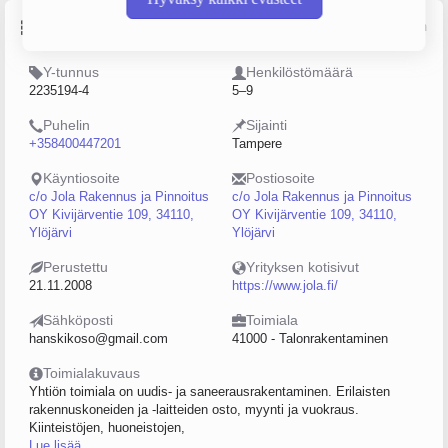
Perustiedot
Lähde: YTJ, PRH, Traficom
Y-tunnus
Henkilöstömäärä
2235194-4
5–9
Puhelin
Sijainti
+358400447201
Tampere
Käyntiosoite
Postiosoite
c/o Jola Rakennus ja Pinnoitus
c/o Jola Rakennus ja Pinnoitus
OY Kivijärventie 109, 34110,
OY Kivijärventie 109, 34110,
Ylöjärvi
Ylöjärvi
Perustettu
Yrityksen kotisivut
21.11.2008
https://www.jola.fi/
Sähköposti
Toimiala
hanskikoso@gmail.com
41000 - Talonrakentaminen
Toimialakuvaus
Yhtiön toimiala on uudis- ja saneerausrakentaminen. Erilaisten
rakennuskoneiden ja -laitteiden osto, myynti ja vuokraus.
Kiinteistöjen, huoneistojen,
Lue lisää