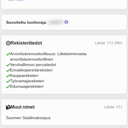
Suositeltu luottoraja
:
12345 €
Rekisteritiedot
Lähde: YTJ, PRH
Arvonlisäverovelvollisuus: Liiketoiminnasta
arvonlisäverovelvollinen
Verohallinnon perustiedot
Ennakkoperintärekisteri
Kaupparekisteri
Työnantajarekisteri
Edunsaajarekisteri
Muut nimet
Lähde: YTJ
Suomen Sisäilmakorjaus