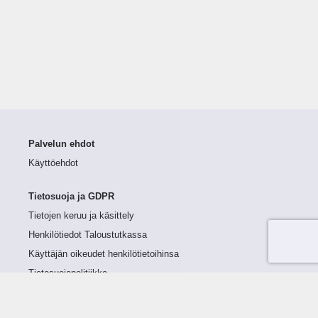
Palvelun ehdot
Käyttöehdot
Tietosuoja ja GDPR
Tietojen keruu ja käsittely
Henkilötiedot Taloustutkassa
Käyttäjän oikeudet henkilötietoihinsa
Tietosuojapolitiikka
Tietoturvapolitiikka
Evästeet