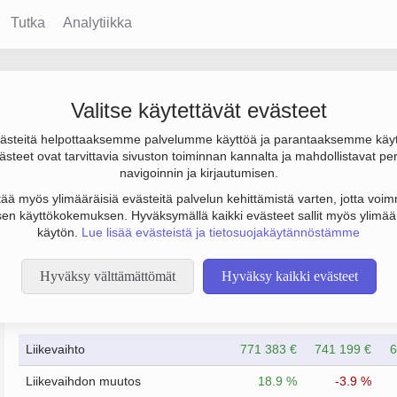
Tutka
Analytiikka
 Oy
Valitse käytettävät evästeet
steitä helpottaaksemme palvelumme käyttöä ja parantaaksemme käy
los 40 000 € ja henkilöstömäärä 7. Sen päätoimiala on Sähköas
steet ovat tarvittavia sivuston toiminnan kannalta ja mahdollistavat pe
navigoinnin ja kirjautumisen.
tää myös ylimääräisiä evästeitä palvelun kehittämistä varten, jotta voimm
en käyttökokemuksen. Hyväksymällä kaikki evästeet sallit myös ylimää
käytön.
Lue lisää evästeistä ja tietosuojakäytännöstämme
Hyväksy välttämättömät
Hyväksy kaikki evästeet
Taloustiedot
12/2023
12/2024
Liikevaihto
771 383 €
741 199 €
6
Liikevaihdon muutos
18.9 %
-3.9 %