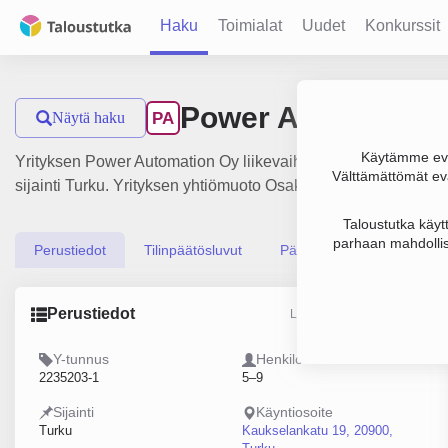
Haku
Toimialat
Uudet
Konkurssit
Power Automation
Näytä haku
PA
Käytämme evä
Yrityksen Power Automation Oy liikevaihto on 649 000 €, tu
Välttämättömät evä
sijainti Turku. Yrityksen yhtiömuoto Osakeyhtiö (OY).
Taloustutka käyt
parhaan mahdollis
Perustiedot
Tilinpäätösluvut
Päättäjätiedot
Perustiedot
Lähde: YTJ, PRH, Traficom
Y-tunnus
Henkilöstömäärä
2235203-1
5–9
Sijainti
Käyntiosoite
Turku
Kaukselankatu 19, 20900,