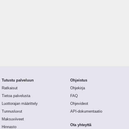
Tutustu palveluun
Ohjeistus
Ratkaisut
Ohjekirja
Tietoa palvelusta
FAQ
Luottorajan määrittely
Ohjevideot
Tunnusluvut
API-dokumentaatio
Maksuviiveet
Ota yhteyttä
Hinnasto