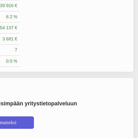
39 916 €
6.2 %
54 137 €
3 681 €
7
0.0 %
simpään yritystietopalveluun
lmaiseksi