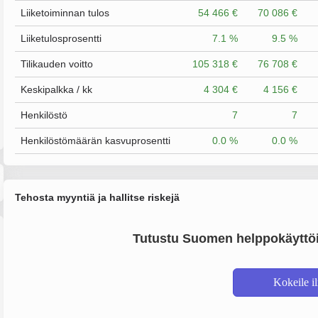
Liiketoiminnan tulos
54 466 €
70 086 €
Liiketulosprosentti
7.1 %
9.5 %
Tilikauden voitto
105 318 €
76 708 €
Keskipalkka / kk
4 304 €
4 156 €
Henkilöstö
7
7
Henkilöstömäärän kasvuprosentti
0.0 %
0.0 %
Tehosta myyntiä ja hallitse riskejä
Tutustu Suomen helppokäyttöi
Kokeile i