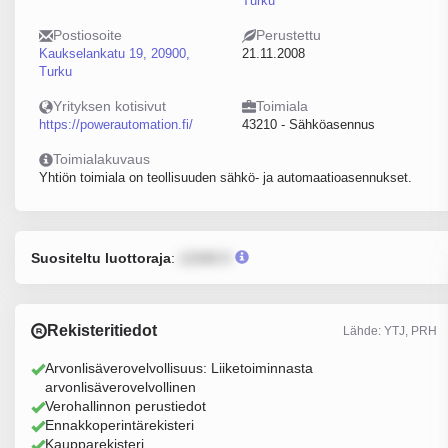
Turku
Postiosoite
Perustettu
Kaukselankatu 19, 20900,
21.11.2008
Turku
Yrityksen kotisivut
Toimiala
https://powerautomation.fi/
43210 - Sähköasennus
Toimialakuvaus
Yhtiön toimiala on teollisuuden sähkö- ja automaatioasennukset.
Suositeltu luottoraja
:
12345 €
Rekisteritiedot
Lähde: YTJ, PRH
Arvonlisäverovelvollisuus: Liiketoiminnasta
arvonlisäverovelvollinen
Verohallinnon perustiedot
Ennakkoperintärekisteri
Kaupparekisteri