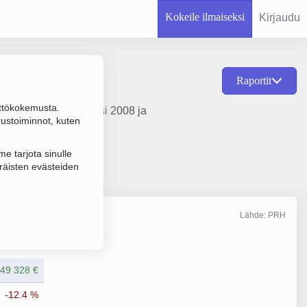
Kokeile ilmaiseksi
Kirjaudu
Raportit
ttökokemusta.
ennus, perustamisvuosi 2008 ja
rustoiminnot, kuten
e tarjota sinulle
räisten evästeiden
Lähde: PRH
Liikevaihto
12/2025
49 328 €
-12.4 %