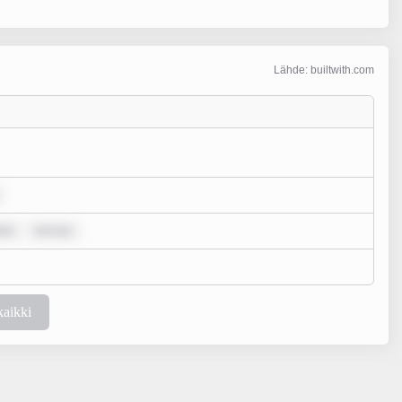
Lähde: builtwith.com
olo
rem ips
kaikki