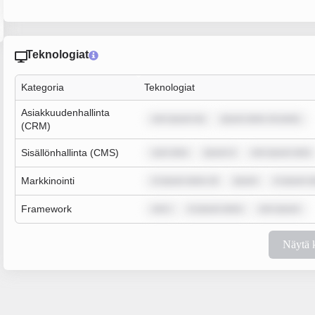
Teknologiat
Kategoria
Teknologiat
Asiakkuudenhallinta
rem ipsum do
ipsum dolor sit amet,
(CRM)
Sisällönhallinta (CMS)
sum dolo
ipsum d
rem ipsum dolo
Markkinointi
m ipsum dolor sit
ipsum
m ipsum d
Framework
rem i
m ipsum dolor
rem ipsum
Näytä 