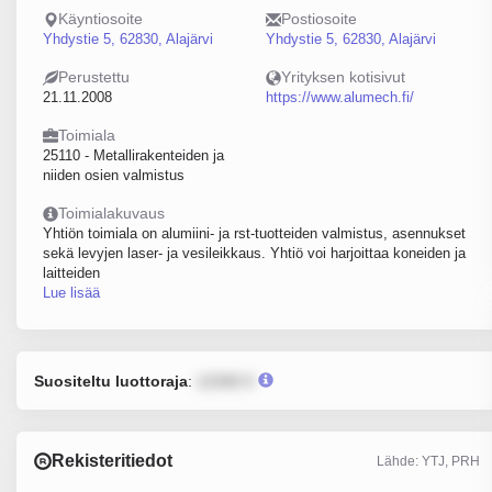
Käyntiosoite
Postiosoite
Yhdystie 5, 62830, Alajärvi
Yhdystie 5, 62830, Alajärvi
Perustettu
Yrityksen kotisivut
21.11.2008
https://www.alumech.fi/
Toimiala
25110 - Metallirakenteiden ja
niiden osien valmistus
Toimialakuvaus
Yhtiön toimiala on alumiini- ja rst-tuotteiden valmistus, asennukset
sekä levyjen laser- ja vesileikkaus. Yhtiö voi harjoittaa koneiden ja
laitteiden
Lue lisää
Suositeltu luottoraja
:
12345 €
Rekisteritiedot
Lähde: YTJ, PRH