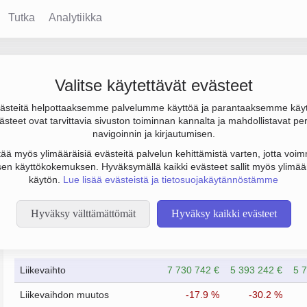
Tutka
Analytiikka
Valitse käytettävät evästeet
steitä helpottaaksemme palvelumme käyttöä ja parantaaksemme käy
0 € ja henkilöstömäärä 18. Sen päätoimiala on Metallirakenteiden
steet ovat tarvittavia sivuston toiminnan kannalta ja mahdollistavat pe
to Osakeyhtiö (OY).
navigoinnin ja kirjautumisen.
tää myös ylimääräisiä evästeitä palvelun kehittämistä varten, jotta voimm
en käyttökokemuksen. Hyväksymällä kaikki evästeet sallit myös ylimää
käytön.
Lue lisää evästeistä ja tietosuojakäytännöstämme
Hyväksy välttämättömät
Hyväksy kaikki evästeet
Taloustiedot
6/2023
6/2024
Liikevaihto
7 730 742 €
5 393 242 €
5 
Liikevaihdon muutos
-17.9 %
-30.2 %