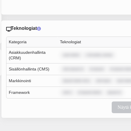
Teknologiat
Kategoria
Teknologiat
Asiakkuudenhallinta
sum dolor
r sit amet, conse
(CRM)
Sisällönhallinta (CMS)
rem ipsum d
m ipsum
m ipsum dol
Markkinointi
ipsum dolor sit a
rem ipsu
sum dol
Framework
rem i
m ipsum dolor
ipsum d
Näytä 