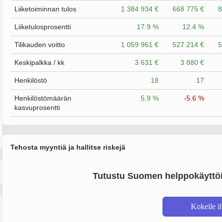
Liiketoiminnan tulos
1 384 934 €
668 775 €
8
Liiketulosprosentti
17.9 %
12.4 %
Tilikauden voitto
1 059 961 €
527 214 €
5
Keskipalkka / kk
3 631 €
3 880 €
Henkilöstö
18
17
Henkilöstömäärän
5.9 %
-5.6 %
kasvuprosentti
Tehosta myyntiä ja hallitse riskejä
Tutustu Suomen helppokäyttöi
Kokeile i