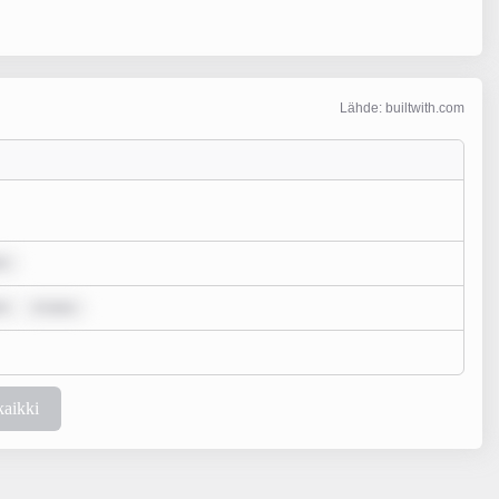
Lähde: builtwith.com
or
or
m ipsu
kaikki