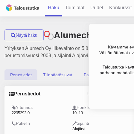
Haku
Toimialat
Uudet
Konkurssit
Alumech Oy
Näytä haku
Käytämme evä
Yrityksen Alumech Oy liikevaihto on 5.8 milj. €, tulos 833 00
Välttämättömät evä
perustamisvuosi 2008 ja sijainti Alajärvi. Yrityksen yhtiömuo
Taloustutka käyt
parhaan mahdollis
Perustiedot
Tilinpäätösluvut
Päättäjätiedot
Perustiedot
Lähde: YTJ, PRH, Traficom
Y-tunnus
Henkilöstömäärä
2235292-0
10–19
Puhelin
Sijainti
Alajärvi