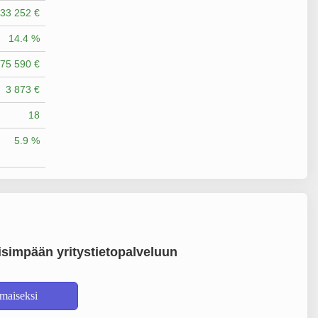
33 252 €
14.4 %
75 590 €
3 873 €
18
5.9 %
simpään yritystietopalveluun
lmaiseksi