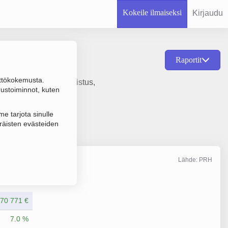
Kokeile ilmaiseksi
Kirjaudu
Raportit
ttökokemusta.
 ja niiden osien valmistus,
rustoiminnot, kuten
e tarjota sinulle
räisten evästeiden
Lähde: PRH
Liikevaihto
6/2025
770 771 €
7.0 %