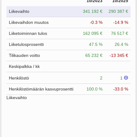
10/2023
10/2025
Liikevaihto
341 192 €
290 387 €
Liikevaihdon muutos
-0.3 %
-14.9 %
Liiketoiminnan tulos
162 095 €
76 517 €
Liiketulosprosentti
47.5 %
26.4 %
Tilikauden voitto
65 232 €
-13 345 €
Keskipalkka / kk
Henkilöstö
2
1
Henkilöstömäärän kasvuprosentti
100.0 %
-33.0 %
Liikevaihto