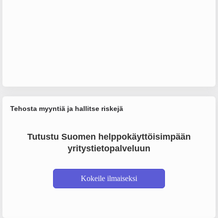
Tehosta myyntiä ja hallitse riskejä
Tutustu Suomen helppokäyttöisimpään
yritystietopalveluun
Kokeile ilmaiseksi