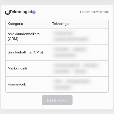
Teknologiat
Lähde: builtwith.com
Kategoria
Teknologiat
m ipsum dol
Asiakkuudenhallinta
(CRM)
m ipsum dolor sit amet,
sum dolo
ipsum d
Sisällönhallinta (CMS)
m ipsum dolor
m ipsum dolor sit
rem ipsu
Markkinointi
sum dolor
rem ips
m ip
rem ipsum dolo
Framework
rem ipsum
Näytä kaikki