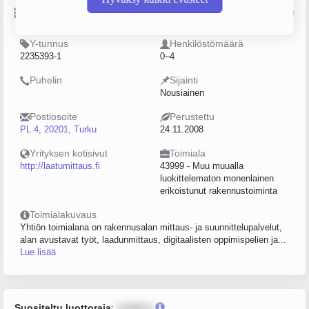
Perustiedot
Lähde: YTJ, PRH, Traficom
Y-tunnus
Henkilöstömäärä
2235393-1
0–4
Puhelin
Sijainti
Nousiainen
Postiosoite
Perustettu
PL 4, 20201, Turku
24.11.2008
Yrityksen kotisivut
Toimiala
http://laatumittaus.fi
43999 - Muu muualla
luokittelematon monenlainen
erikoistunut rakennustoiminta
Toimialakuvaus
Yhtiön toimialana on rakennusalan mittaus- ja suunnittelupalvelut,
alan avustavat työt, laadunmittaus, digitaalisten oppimispelien ja...
Lue lisää
Suositeltu luottoraja
:
12345 €