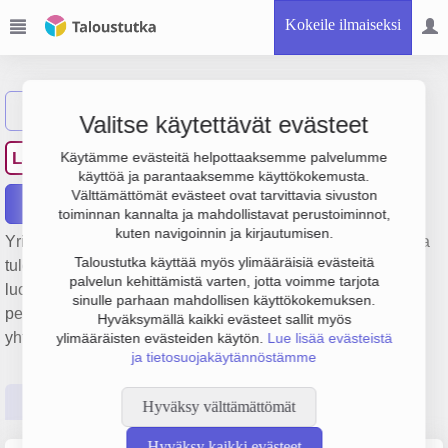
Kokeile ilmaiseksi
Näytä haku
Valitse käytettävät evästeet
Laatumittaus Suomi Oy
LS
Käytämme evästeitä helpottaaksemme palvelumme
käyttöä ja parantaaksemme käyttökokemusta.
Välttämättömät evästeet ovat tarvittavia sivuston
Raportit
toiminnan kannalta ja mahdollistavat perustoiminnot,
kuten navigoinnin ja kirjautumisen.
Yrityksen Laatumittaus Suomi Oy liikevaihto on 290 000 € ja
Taloustutka käyttää myös ylimääräisiä evästeitä
tulos 77 000 €. Sen päätoimiala on Muu muualla
palvelun kehittämistä varten, jotta voimme tarjota
luokittelematon monenlainen erikoistunut rakennustoiminta,
sinulle parhaan mahdollisen käyttökokemuksen.
perustamisvuosi 2008 ja sijainti Nousiainen. Yrityksen
Hyväksymällä kaikki evästeet sallit myös
yhtiömuoto Osakeyhtiö (OY).
ylimääräisten evästeiden käytön.
Lue lisää evästeistä
ja tietosuojakäytännöstämme
Perustiedot
Tilinpäätösluvut
Päättäjätiedot
Hyväksy välttämättömät
Hyväksy kaikki evästeet