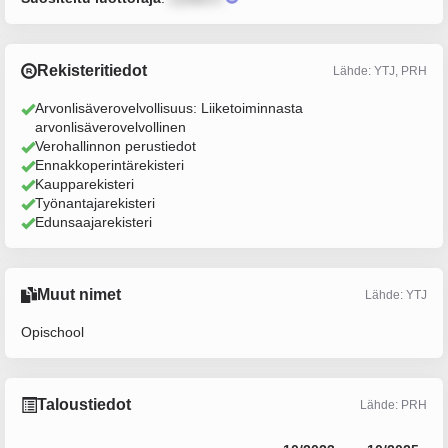
Rekisteritiedot
Lähde: YTJ, PRH
Arvonlisäverovelvollisuus: Liiketoiminnasta
arvonlisäverovelvollinen
Verohallinnon perustiedot
Ennakkoperintärekisteri
Kaupparekisteri
Työnantajarekisteri
Edunsaajarekisteri
Muut nimet
Lähde: YTJ
Opischool
Taloustiedot
Lähde: PRH