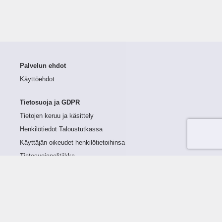
Palvelun ehdot
Käyttöehdot
Tietosuoja ja GDPR
Tietojen keruu ja käsittely
Henkilötiedot Taloustutkassa
Käyttäjän oikeudet henkilötietoihinsa
Tietosuojapolitiikka
Tietoturvapolitiikka
Evästeet
Tutustu palveluun
Ratkaisut