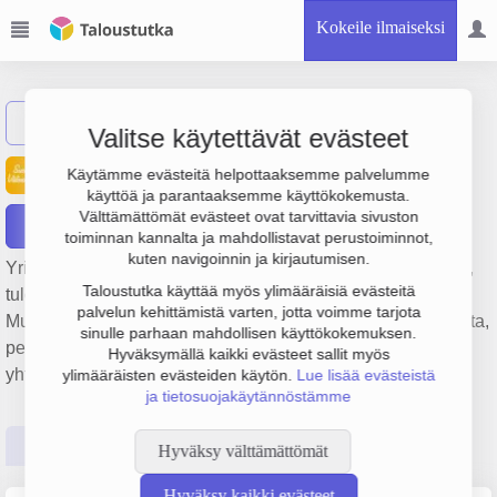
Kokeile ilmaiseksi
Näytä haku
Valitse käytettävät evästeet
Suomen Välinehuolto Oy
Käytämme evästeitä helpottaaksemme palvelumme
käyttöä ja parantaaksemme käyttökokemusta.
Välttämättömät evästeet ovat tarvittavia sivuston
Raportit
toiminnan kannalta ja mahdollistavat perustoiminnot,
kuten navigoinnin ja kirjautumisen.
Yrityksen Suomen Välinehuolto Oy liikevaihto on 1.7 milj. €,
Taloustutka käyttää myös ylimääräisiä evästeitä
tulos -317 000 € ja henkilöstömäärä 19. Sen päätoimiala on
palvelun kehittämistä varten, jotta voimme tarjota
Muualla luokittelematon muu liike-elämän tukipalvelutoiminta,
sinulle parhaan mahdollisen käyttökokemuksen.
perustamisvuosi 2008 ja sijainti Kaarina. Yrityksen
Hyväksymällä kaikki evästeet sallit myös
yhtiömuoto Osakeyhtiö (OY).
ylimääräisten evästeiden käytön.
Lue lisää evästeistä
ja tietosuojakäytännöstämme
Perustiedot
Tilinpäätösluvut
Päättäjätiedot
Hyväksy välttämättömät
Hyväksy kaikki evästeet