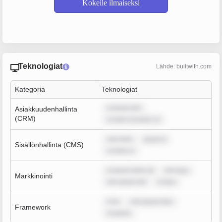
Kokeile ilmaiseksi
Teknologiat
Lähde: builtwith.com
Kategoria
Teknologiat
m ipsum dol
Asiakkuudenhallinta
(CRM)
m dolor sit amet, co
sum dolo
ipsum d
Sisällönhallinta (CMS)
m dolor si
m ipsum dolor sit
rem ipsu
Markkinointi
rem ipsum dol
m ipsu
m ip
rem ipsum dolo
Framework
m ipsum