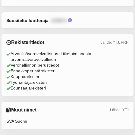
Suositeltu luottoraja
:
12345 €
Rekisteritiedot
Lähde: YTJ, PRH
Arvonlisäverovelvollisuus: Liiketoiminnasta
arvonlisäverovelvollinen
Verohallinnon perustiedot
Ennakkoperintärekisteri
Kaupparekisteri
Työnantajarekisteri
Edunsaajarekisteri
Muut nimet
Lähde: YTJ
SVA Suomi