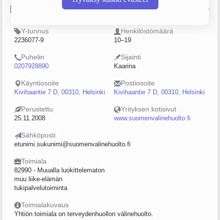
Perustiedot
Lähde: YTJ, PRH, Traficom
Y-tunnus
Henkilöstömäärä
2236077-9
10–19
Puhelin
Sijainti
0207928890
Kaarina
Käyntiosoite
Postiosoite
Kivihaantie 7 D, 00310, Helsinki
Kivihaantie 7 D, 00310, Helsinki
Perustettu
Yrityksen kotisivut
25.11.2008
www.suomenvalinehuolto.fi
Sähköposti
etunimi.sukunimi@suomenvalinehuolto.fi
Toimiala
82990 - Muualla luokittelematon
muu liike-elämän
tukipalvelutoiminta
Toimialakuvaus
Yhtiön toimiala on terveydenhuollon välinehuolto.