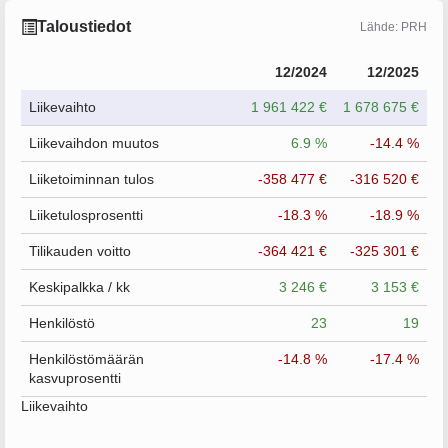
Taloustiedot
Lähde: PRH
12/2024
12/2025
Liikevaihto
1 961 422 €
1 678 675 €
Liikevaihdon muutos
6.9 %
-14.4 %
Liiketoiminnan tulos
-358 477 €
-316 520 €
Liiketulosprosentti
-18.3 %
-18.9 %
Tilikauden voitto
-364 421 €
-325 301 €
Keskipalkka / kk
3 246 €
3 153 €
Henkilöstö
23
19
Henkilöstömäärän
-14.8 %
-17.4 %
kasvuprosentti
Liikevaihto