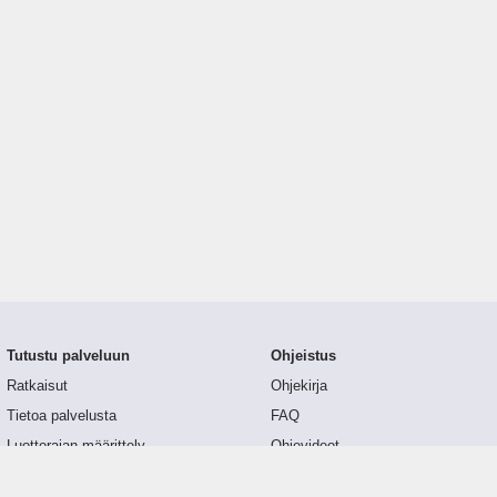
Tutustu palveluun
Ohjeistus
Ratkaisut
Ohjekirja
Tietoa palvelusta
FAQ
Luottorajan määrittely
Ohjevideot
Tunnusluvut
API-dokumentaatio