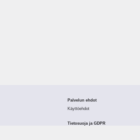
Palvelun ehdot
Käyttöehdot
Tietosuoja ja GDPR
Tietojen keruu ja käsittely