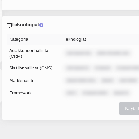
Teknologiat
Kategoria
Teknologiat
Asiakkuudenhallinta
rem ipsum do
dolor sit amet, con
(CRM)
Sisällönhallinta (CMS)
rem ipsum d
m ipsum
m ipsum dol
Markkinointi
ipsum dolor sit a
ipsum
sum dolor
Framework
rem i
m ipsum dolor
ipsum d
Näytä 