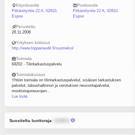
Käyntiosoite
Postiosoite
Pitkäniityntie 22 A, 02810,
Pitkäniityntie 22 A, 02810,
Espoo
Espoo
Perustettu
28.11.2008
Yrityksen kotisivut
http://www.toppariaudit.fi/suomeksi/
Toimiala
69202 - Tilintarkastuspalvelu
Toimialakuvaus
Yhtiön toimiala on tilintarkastuspalvelut, sisäisen tarkastuksen
palvelut, taloushallinnon ja verotuksen neuvontapalvelut,
moottoriajoneuvojen...
Lue lisää
Suositeltu luottoraja
:
12345 €