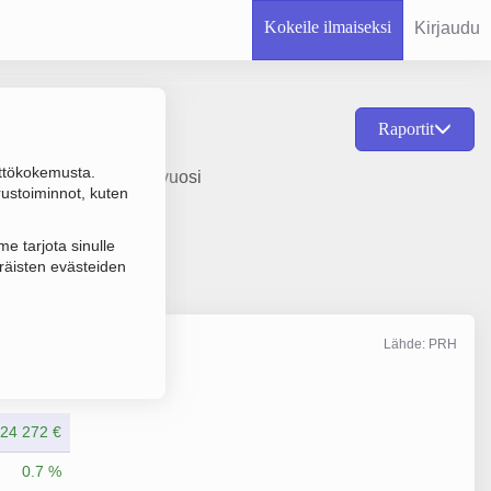
Kokeile ilmaiseksi
Kirjaudu
Raportit
ttökokemusta.
tuspalvelu, perustamisvuosi
rustoiminnot, kuten
e tarjota sinulle
räisten evästeiden
Lähde: PRH
Liikevaihto
12/2025
24 272 €
0.7 %