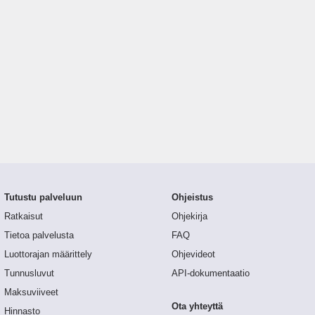
Tutustu palveluun
Ohjeistus
Ratkaisut
Ohjekirja
Tietoa palvelusta
FAQ
Luottorajan määrittely
Ohjevideot
Tunnusluvut
API-dokumentaatio
Maksuviiveet
Ota yhteyttä
Hinnasto