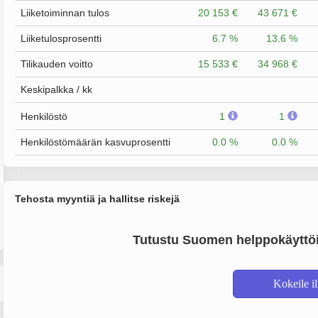
Liiketoiminnan tulos
20 153 €
43 671 €
Liiketulosprosentti
6.7 %
13.6 %
Tilikauden voitto
15 533 €
34 968 €
Keskipalkka / kk
Henkilöstö
1
1
Henkilöstömäärän kasvuprosentti
0.0 %
0.0 %
Tehosta myyntiä ja hallitse riskejä
Tutustu Suomen helppokäyttöi
Kokeile i