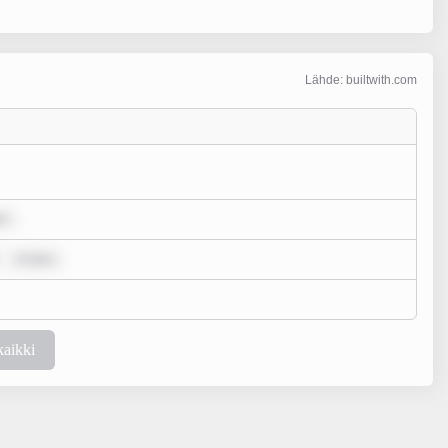
Lähde: builtwith.com
or
m ipsu
kaikki