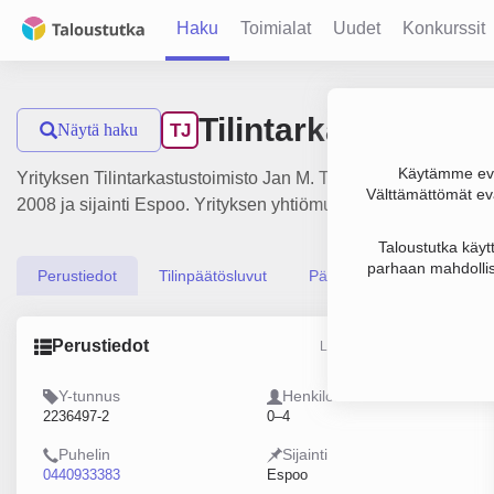
Haku
Toimialat
Uudet
Konkurssit
Tilintarkastustoim
Näytä haku
TJ
Käytämme evä
Yrityksen Tilintarkastustoimisto Jan M. Toppari Oy liikevaiht
Välttämättömät evä
2008 ja sijainti Espoo. Yrityksen yhtiömuoto Osakeyhtiö (OY)
Taloustutka käyt
parhaan mahdollis
Perustiedot
Tilinpäätösluvut
Päättäjätiedot
Perustiedot
Lähde: YTJ, PRH, Traficom
Y-tunnus
Henkilöstömäärä
2236497-2
0–4
Puhelin
Sijainti
0440933383
Espoo