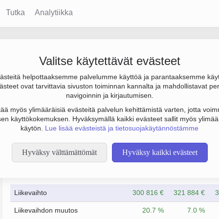
Tutka
Analytiikka
isto Jan M. Toppari Oy
Valitse käytettävät evästeet
steitä helpottaaksemme palvelumme käyttöä ja parantaaksemme käy
o on 324 000 € ja tulos 32 000 €. Sen päätoimiala on Tilintarkas
steet ovat tarvittavia sivuston toiminnan kannalta ja mahdollistavat pe
.
navigoinnin ja kirjautumisen.
tää myös ylimääräisiä evästeitä palvelun kehittämistä varten, jotta voimm
en käyttökokemuksen. Hyväksymällä kaikki evästeet sallit myös ylimää
käytön.
Lue lisää evästeistä ja tietosuojakäytännöstämme
Hyväksy välttämättömät
Hyväksy kaikki evästeet
Taloustiedot
12/2023
12/2024
Liikevaihto
300 816 €
321 884 €
3
Liikevaihdon muutos
20.7 %
7.0 %