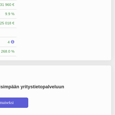
31 960 €
9.9 %
25 018 €
4
268.0 %
simpään yritystietopalveluun
lmaiseksi