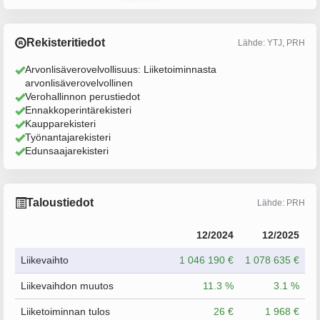
Rekisteritiedot
Lähde: YTJ, PRH
Arvonlisäverovelvollisuus: Liiketoiminnasta
arvonlisäverovelvollinen
Verohallinnon perustiedot
Ennakkoperintärekisteri
Kaupparekisteri
Työnantajarekisteri
Edunsaajarekisteri
Taloustiedot
Lähde: PRH
12/2024
12/2025
Liikevaihto
1 046 190 €
1 078 635 €
Liikevaihdon muutos
11.3 %
3.1 %
Liiketoiminnan tulos
26 €
1 968 €