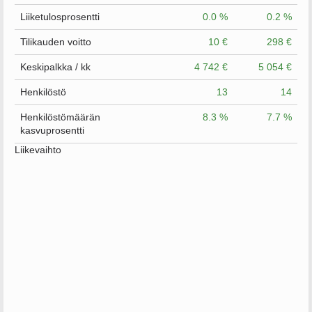
Liiketulosprosentti
0.0 %
0.2 %
Tilikauden voitto
10 €
298 €
Keskipalkka / kk
4 742 €
5 054 €
Henkilöstö
13
14
Henkilöstömäärän
8.3 %
7.7 %
kasvuprosentti
Liikevaihto