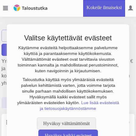
Kokeile ilmaiseksi
Yrityssalo Oy
Näytä haku
Valitse käytettävät evästeet
Käytämme evästeitä helpottaaksemme palvelumme
Raportit
käyttöä ja parantaaksemme käyttökokemusta.
Välttämättömät evästeet ovat tarvittavia sivuston
Yrityksen Yrityssalo Oy liikevaihto on 1.1 milj. €, tulos 2 000 €
toiminnan kannalta ja mahdollistavat perustoiminnot,
ja henkilöstömäärä 14. Sen päätoimiala on Liikkeenjohdon
kuten navigoinnin ja kirjautumisen.
konsultointi, perustamisvuosi 2008 ja sijainti Salo. Yrityksen
Taloustutka käyttää myös ylimääräisiä evästeitä
yhtiömuoto Osakeyhtiö (OY).
palvelun kehittämistä varten, jotta voimme tarjota
sinulle parhaan mahdollisen käyttökokemuksen.
Hyväksymällä kaikki evästeet sallit myös
Perustiedot
Tilinpäätösluvut
Päättäjätiedot
ylimääräisten evästeiden käytön.
Lue lisää evästeistä
ja tietosuojakäytännöstämme
Perustiedot
Lähde: YTJ, PRH, Traficom
Hyväksy välttämättömät
Hyväksy kaikki evästeet
Y-tunnus
Henkilöstömäärä