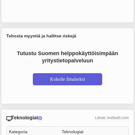
Tehosta myyntiä ja hallitse riskejä
Tutustu Suomen helppokäyttöisimpään
yritystietopalveluun
Kokeile ilmaiseksi
Teknologiat
Lähde: builtwith.com
Kategoria
Teknologiat