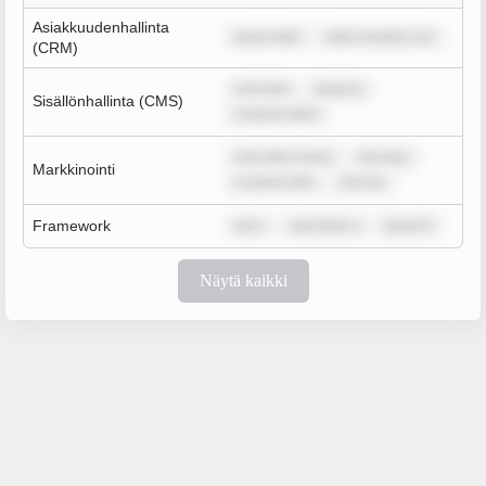
Asiakkuudenhallinta
ipsum dolo
dolor sit amet, con
(CRM)
sum dolo
ipsum d
Sisällönhallinta (CMS)
m ipsum dolor
sum dolor sit am
rem ipsu
Markkinointi
m ipsum dolo
rem ips
Framework
rem i
sum dolor s
ipsum d
Näytä kaikki