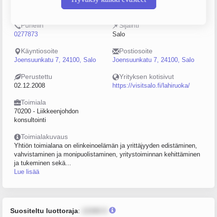
2237179-3
10–19
Puhelin
Sijainti
0277873
Salo
Käyntiosoite
Postiosoite
Joensuunkatu 7, 24100, Salo
Joensuunkatu 7, 24100, Salo
Perustettu
Yrityksen kotisivut
02.12.2008
https://visitsalo.fi/lahiruoka/
Toimiala
70200 - Liikkeenjohdon
konsultointi
Toimialakuvaus
Yhtiön toimialana on elinkeinoelämän ja yrittäjyyden edistäminen,
vahvistaminen ja monipuolistaminen, yritystoiminnan kehittäminen
ja tukeminen sekä...
Lue lisää
Suositeltu luottoraja
:
12345 €