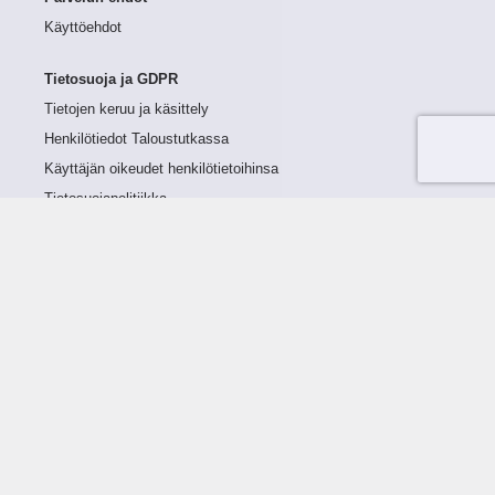
Käyttöehdot
Tietosuoja ja GDPR
Tietojen keruu ja käsittely
Henkilötiedot Taloustutkassa
Käyttäjän oikeudet henkilötietoihinsa
Tietosuojapolitiikka
Tietoturvapolitiikka
Evästeet
Tutustu palveluun
Ratkaisut
Tietoa palvelusta
Luottorajan määrittely
Tunnusluvut
Maksuviiveet
Hinnasto