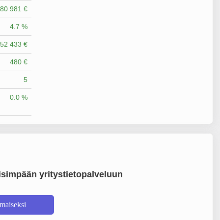
80 981 €
4.7 %
52 433 €
480 €
5
0.0 %
simpään yritystietopalveluun
lmaiseksi