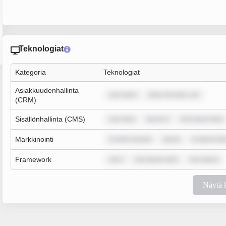
Teknologiat
Kategoria
Teknologiat
Asiakkuudenhallinta
sum dolor
dolor sit amet, con
(CRM)
Sisällönhallinta (CMS)
sum dolo
ipsum d
rem ipsum dolo
Markkinointi
m dolor sit ame
ipsum
m ipsum dol
Framework
rem i
rem ipsum dolo
rem ipsum
Näytä 