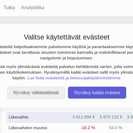
Tutka
Analytiikka
Valitse käytettävät evästeet
steitä helpottaaksemme palvelumme käyttöä ja parantaaksemme käy
 000 € ja henkilöstömäärä 5. Sen päätoimiala on Liikkeenjohdon k
steet ovat tarvittavia sivuston toiminnan kannalta ja mahdollistavat pe
).
navigoinnin ja kirjautumisen.
tää myös ylimääräisiä evästeitä palvelun kehittämistä varten, jotta voimm
en käyttökokemuksen. Hyväksymällä kaikki evästeet sallit myös ylimää
käytön.
Lue lisää evästeistä ja tietosuojakäytännöstämme
Hyväksy välttämättömät
Hyväksy kaikki evästeet
Taloustiedot
12/2023
12/2024
Liikevaihto
3 811 894 €
5 870 132 €
3 
Liikevaihdon muutos
-16.2 %
54.0 %