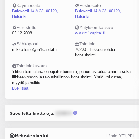
Käyntiosoite
Postiosoite
Bulevardi 14 A 28, 00120,
Bulevardi 14 A 28, 00120,
Helsinki
Helsinki
Perustettu
Yrityksen kotisivut
03.12.2008
www.m1capital.fi
Sähköposti
Toimiala
mikko.leino@m1capital.fi
70200 - Liikkeenjohdon
konsultointi
Toimialakuvaus
Yhtiön toimialana on sijoitustoiminta, pääomasijoitustoiminta sekä
liikkeenjohdon ja taloushallinnon konsultointi. Yhtiö voi ostaa,
myydä ja hallita...
Lue lisää
Suositeltu luottoraja
:
12345 €
Rekisteritiedot
Lähde: YTJ, PRH