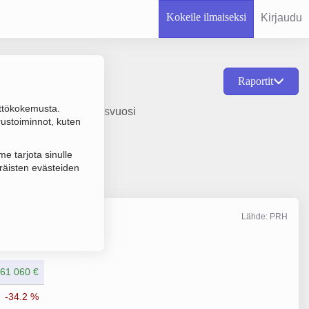
Kokeile ilmaiseksi
Kirjaudu
Raportit
ttökokemusta.
onsultointi, perustamisvuosi
rustoiminnot, kuten
e tarjota sinulle
räisten evästeiden
Lähde: PRH
Liikevaihto
12/2025
861 060 €
-34.2 %