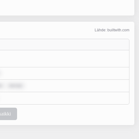
Lähde: builtwith.com
o
rem ips
kaikki