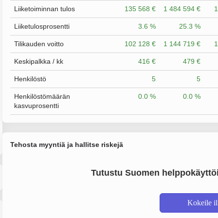
Liiketoiminnan tulos
135 568 €
1 484 594 €
1
Liiketulosprosentti
3.6 %
25.3 %
Tilikauden voitto
102 128 €
1 144 719 €
1
Keskipalkka / kk
416 €
479 €
Henkilöstö
5
5
Henkilöstömäärän
0.0 %
0.0 %
kasvuprosentti
Tehosta myyntiä ja hallitse riskejä
Tutustu Suomen helppokäyttöi
Kokeile i