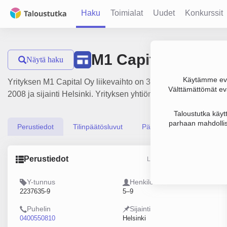
Haku
Toimialat
Uudet
Konkurssit
M1 Capital Oy
Näytä haku
Käytämme evä
Yrityksen M1 Capital Oy liikevaihto on 3.9 milj. €, tulos 181
Välttämättömät evä
2008 ja sijainti Helsinki. Yrityksen yhtiömuoto Osakeyhtiö (OY
Taloustutka käyt
parhaan mahdollis
Perustiedot
Tilinpäätösluvut
Päättäjätiedot
Perustiedot
Lähde: YTJ, PRH, Traficom
Y-tunnus
Henkilöstömäärä
2237635-9
5–9
Puhelin
Sijainti
0400550810
Helsinki