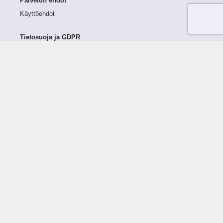
Palvelun ehdot
Käyttöehdot
Tietosuoja ja GDPR
Tietojen keruu ja käsittely
Henkilötiedot Taloustutkassa
Käyttäjän oikeudet henkilötietoihinsa
Tietosuojapolitiikka
Tietoturvapolitiikka
Evästeet
Tutustu palveluun
Ratkaisut
Tietoa palvelusta
Luottorajan määrittely
Tunnusluvut
Maksuviiveet
Hinnasto