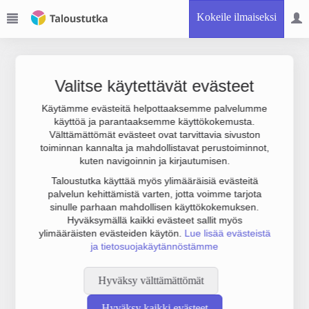
Kokeile ilmaiseksi
Valitse käytettävät evästeet
Käytämme evästeitä helpottaaksemme palvelumme
käyttöä ja parantaaksemme käyttökokemusta.
Joudumme käyttämään botinestovarmennusta sivustollamme.
Välttämättömät evästeet ovat tarvittavia sivuston
Suoritathan alla olevan varmistuksen.
toiminnan kannalta ja mahdollistavat perustoiminnot,
kuten navigoinnin ja kirjautumisen.
Taloustutka käyttää myös ylimääräisiä evästeitä
palvelun kehittämistä varten, jotta voimme tarjota
sinulle parhaan mahdollisen käyttökokemuksen.
Hyväksymällä kaikki evästeet sallit myös
ylimääräisten evästeiden käytön.
Lue lisää evästeistä
ja tietosuojakäytännöstämme
Hyväksy välttämättömät
Hyväksy kaikki evästeet