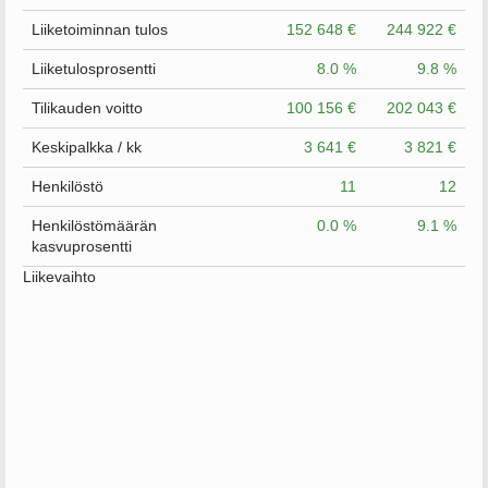
Liiketoiminnan tulos
152 648 €
244 922 €
Liiketulosprosentti
8.0 %
9.8 %
Tilikauden voitto
100 156 €
202 043 €
Keskipalkka / kk
3 641 €
3 821 €
Henkilöstö
11
12
Henkilöstömäärän
0.0 %
9.1 %
kasvuprosentti
Liikevaihto