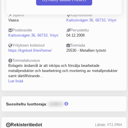
2237746-6
10–19
Sijainti
Käyntiosoite
Vaasa
Kaitsorvägen 36, 66710, Vöyri
Postiosoite
Perustettu
Kaitsorvägen 36, 66710, Vöyri
04.12.2008
Yrityksen kotisivut
Toimiala
https://kgntool.fi/en/home/
25530 - Metallien työstö
Toimialakuvaus
Bolagets ändamål är att inköpa och försälja bearbetade
metallprodukter och bearbetning och montering av metallprodukter
samt därtillhörande...
Lue lisää
Suositeltu luottoraja
:
12345 €
Rekisteritiedot
Lähde: YTJ, PRH