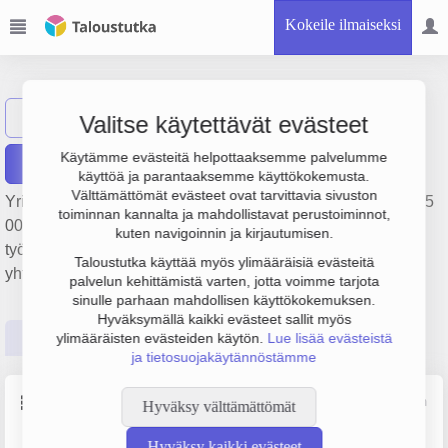
Kokeile ilmaiseksi
KGN Tool Oy Ab
Näytä haku
Valitse käytettävät evästeet
Käytämme evästeitä helpottaaksemme palvelumme
Raportit
käyttöä ja parantaaksemme käyttökokemusta.
Välttämättömät evästeet ovat tarvittavia sivuston
Yrityksen KGN Tool Oy Ab liikevaihto on 2.5 milj. €, tulos 245
toiminnan kannalta ja mahdollistavat perustoiminnot,
000 € ja henkilöstömäärä 12. Sen päätoimiala on Metallien
kuten navigoinnin ja kirjautumisen.
työstö, perustamisvuosi 2008 ja sijainti Vaasa. Yrityksen
Taloustutka käyttää myös ylimääräisiä evästeitä
yhtiömuoto Osakeyhtiö (OY).
palvelun kehittämistä varten, jotta voimme tarjota
sinulle parhaan mahdollisen käyttökokemuksen.
Hyväksymällä kaikki evästeet sallit myös
Perustiedot
Tilinpäätösluvut
Päättäjätiedot
ylimääräisten evästeiden käytön.
Lue lisää evästeistä
ja tietosuojakäytännöstämme
Perustiedot
Lähde: YTJ, PRH, Traficom
Hyväksy välttämättömät
Hyväksy kaikki evästeet
Y-tunnus
Henkilöstömäärä