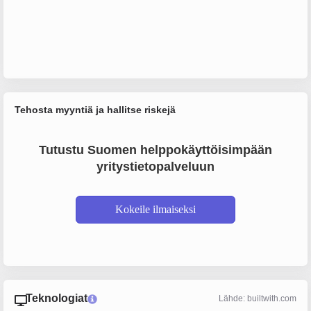
Tehosta myyntiä ja hallitse riskejä
Tutustu Suomen helppokäyttöisimpään
yritystietopalveluun
Kokeile ilmaiseksi
Teknologiat
Lähde: builtwith.com