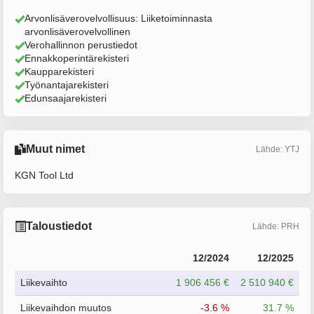
Arvonlisäverovelvollisuus: Liiketoiminnasta
arvonlisäverovelvollinen
Verohallinnon perustiedot
Ennakkoperintärekisteri
Kaupparekisteri
Työnantajarekisteri
Edunsaajarekisteri
Muut nimet
Lähde: YTJ
KGN Tool Ltd
Taloustiedot
Lähde: PRH
12/2024
12/2025
Liikevaihto
1 906 456 €
2 510 940 €
Liikevaihdon muutos
-3.6 %
31.7 %