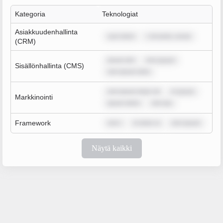
Kategoria
Teknologiat
Asiakkuudenhallinta
sum dolor
r sit amet, conse
(CRM)
ipsum dol
rem ipsum
Sisällönhallinta (CMS)
rem ipsum dolo
rem ipsum dolor sit
m ipsum
Markkinointi
ipsum dolor
rem ips
Framework
rem i
m dolor si
rem ipsum
Näytä kaikki