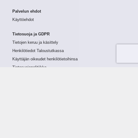
Palvelun ehdot
Käyttöehdot
Tietosuoja ja GDPR
Tietojen keruu ja käsittely
Henkilötiedot Taloustutkassa
Käyttäjän oikeudet henkilötietoihinsa
Tietosuojapolitiikka
Tietoturvapolitiikka
Evästeet
Tutustu palveluun
Ratkaisut
Tietoa palvelusta
Luottorajan määrittely
Tunnusluvut
Maksuviiveet