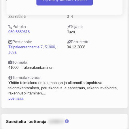
Y-tunnus
Henkilöstömäärä
2237893-6
0–4
Puhelin
Sijainti
050 5359618
Juva
Postiosoite
Perustettu
Taipaleenrannantie 7, 51900,
04.12.2008
Juva
Toimiala
41000 - Talonrakentaminen
Toimialakuvaus
Yhtiön toimialana on kotimaassa ja ulkomailla tapahtuva
talonrakentaminen, peruskorjaus ja saneeraus, rakennusvalvonta,
rakennuspiirtäminen,...
Lue lisää
Suositeltu luottoraja
:
12345 €