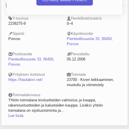
Perustiedot
Lähde: YTJ, PRH, Traficom
Y-tunnus
Henkilöstömäärä
2238275-9
0–4
Sijainti
Käyntiosoite
Porvoo
Pienteollisuustie 33, 06450,
Porvoo
Postiosoite
Perustettu
Pienteollisuustie 33, 06450,
05.12.2008
Porvoo
Yrityksen kotisivut
Toimiala
https://hautakivi.net/
23700 - Kiven leikkaaminen,
muotoilu ja viimeistely
Toimialakuvaus
Yhtiön toimialana kivituotteiden valmistus ja kauppa,
rakennustuotteiden ja kalusteiden kauppa. Lisäksi yhtiön
toimialana on sijoitustoiminta ja...
Lue lisää