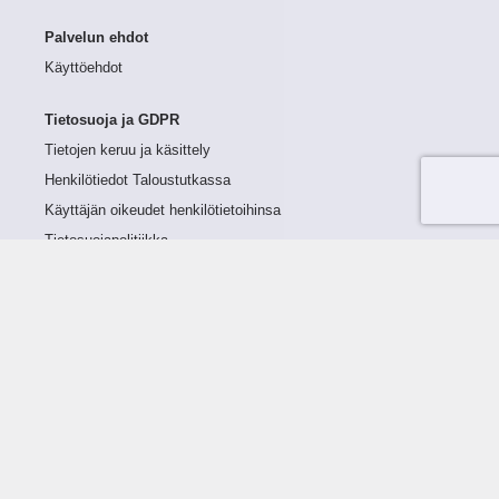
Palvelun ehdot
Käyttöehdot
Tietosuoja ja GDPR
Tietojen keruu ja käsittely
Henkilötiedot Taloustutkassa
Käyttäjän oikeudet henkilötietoihinsa
Tietosuojapolitiikka
Tietoturvapolitiikka
Evästeet
Tutustu palveluun
Ratkaisut
Tietoa palvelusta
Luottorajan määrittely
Tunnusluvut
Maksuviiveet