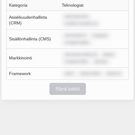
Kategoria
Teknologiat
rem ipsum do
Asiakkuudenhallinta
(CRM)
m dolor sit amet, co
rem ipsum d
m ipsum
Sisällönhallinta (CMS)
m ipsum dolor
rem ipsum dolor sit
ipsum
Markkinointi
m ipsum dolo
rem ips
Framework
rem i
ipsum dolor
ipsum d
Näytä kaikki