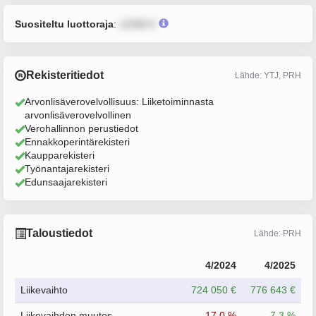
Suositeltu luottoraja
:
12345 €
Rekisteritiedot
Lähde: YTJ, PRH
Arvonlisäverovelvollisuus: Liiketoiminnasta
arvonlisäverovelvollinen
Verohallinnon perustiedot
Ennakkoperintärekisteri
Kaupparekisteri
Työnantajarekisteri
Edunsaajarekisteri
Taloustiedot
Lähde: PRH
4/2024
4/2025
Liikevaihto
724 050 €
776 643 €
Liikevaihdon muutos
-17.0 %
7.3 %