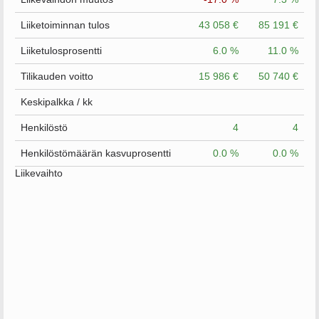
Liiketoiminnan tulos
43 058 €
85 191 €
Liiketulosprosentti
6.0 %
11.0 %
Tilikauden voitto
15 986 €
50 740 €
Keskipalkka / kk
Henkilöstö
4
4
Henkilöstömäärän kasvuprosentti
0.0 %
0.0 %
Liikevaihto