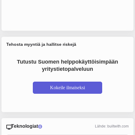
Tehosta myyntiä ja hallitse riskejä
Tutustu Suomen helppokäyttöisimpään
yritystietopalveluun
Kokeile ilmaiseksi
Teknologiat
Lähde: builtwith.com