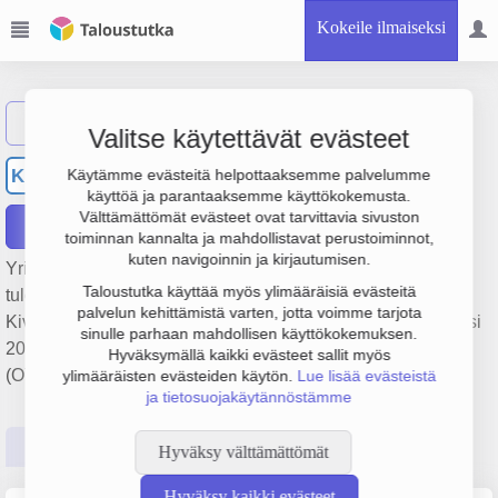
Kokeile ilmaiseksi
Näytä haku
Valitse käytettävät evästeet
Kiviveistämö Berglöf Oy
KB
Käytämme evästeitä helpottaaksemme palvelumme
käyttöä ja parantaaksemme käyttökokemusta.
Välttämättömät evästeet ovat tarvittavia sivuston
Raportit
toiminnan kannalta ja mahdollistavat perustoiminnot,
kuten navigoinnin ja kirjautumisen.
Yrityksen Kiviveistämö Berglöf Oy liikevaihto on 777 000 €,
Taloustutka käyttää myös ylimääräisiä evästeitä
tulos 85 000 € ja henkilöstömäärä 4. Sen päätoimiala on
palvelun kehittämistä varten, jotta voimme tarjota
Kiven leikkaaminen, muotoilu ja viimeistely, perustamisvuosi
sinulle parhaan mahdollisen käyttökokemuksen.
2008 ja sijainti Porvoo. Yrityksen yhtiömuoto Osakeyhtiö
Hyväksymällä kaikki evästeet sallit myös
(OY).
ylimääräisten evästeiden käytön.
Lue lisää evästeistä
ja tietosuojakäytännöstämme
Perustiedot
Tilinpäätösluvut
Päättäjätiedot
Hyväksy välttämättömät
Hyväksy kaikki evästeet