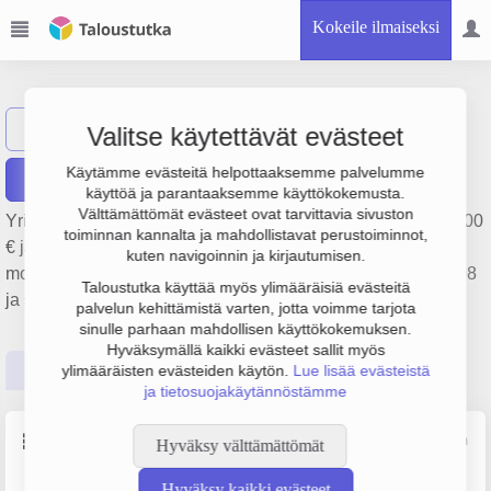
Kokeile ilmaiseksi
Findiesel Oy
Näytä haku
F
Valitse käytettävät evästeet
Käytämme evästeitä helpottaaksemme palvelumme
Raportit
käyttöä ja parantaaksemme käyttökokemusta.
Välttämättömät evästeet ovat tarvittavia sivuston
Yrityksen Findiesel Oy liikevaihto on 232 000 €, tulos 118 000
toiminnan kannalta ja mahdollistavat perustoiminnot,
€ ja henkilöstömäärä 1. Sen päätoimiala on Muu
kuten navigoinnin ja kirjautumisen.
moottoriajoneuvojen huolto ja korjaus, perustamisvuosi 2008
Taloustutka käyttää myös ylimääräisiä evästeitä
ja sijainti Kuopio. Yrityksen yhtiömuoto Osakeyhtiö (OY).
palvelun kehittämistä varten, jotta voimme tarjota
sinulle parhaan mahdollisen käyttökokemuksen.
Hyväksymällä kaikki evästeet sallit myös
Perustiedot
Tilinpäätösluvut
Päättäjätiedot
ylimääräisten evästeiden käytön.
Lue lisää evästeistä
ja tietosuojakäytännöstämme
Perustiedot
Lähde: YTJ, PRH, Traficom
Hyväksy välttämättömät
Hyväksy kaikki evästeet
Y-tunnus
Henkilöstömäärä