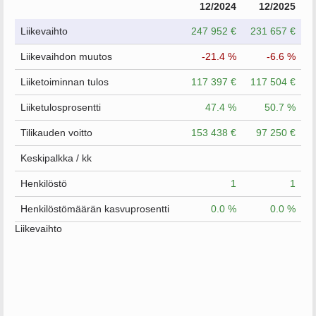
12/2024
12/2025
Liikevaihto
247 952 €
231 657 €
Liikevaihdon muutos
-21.4 %
-6.6 %
Liiketoiminnan tulos
117 397 €
117 504 €
Liiketulosprosentti
47.4 %
50.7 %
Tilikauden voitto
153 438 €
97 250 €
Keskipalkka / kk
Henkilöstö
1
1
Henkilöstömäärän kasvuprosentti
0.0 %
0.0 %
Liikevaihto