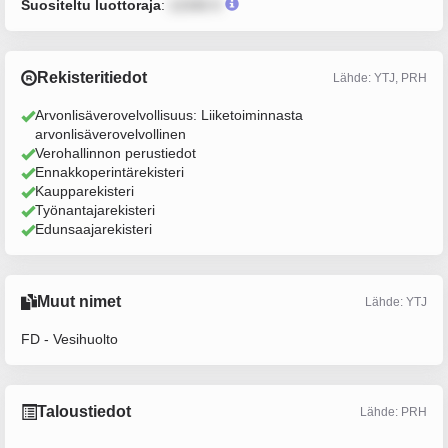
Suositeltu luottoraja
:
12345 €
Rekisteritiedot
Lähde: YTJ, PRH
Arvonlisäverovelvollisuus: Liiketoiminnasta
arvonlisäverovelvollinen
Verohallinnon perustiedot
Ennakkoperintärekisteri
Kaupparekisteri
Työnantajarekisteri
Edunsaajarekisteri
Muut nimet
Lähde: YTJ
FD - Vesihuolto
Taloustiedot
Lähde: PRH