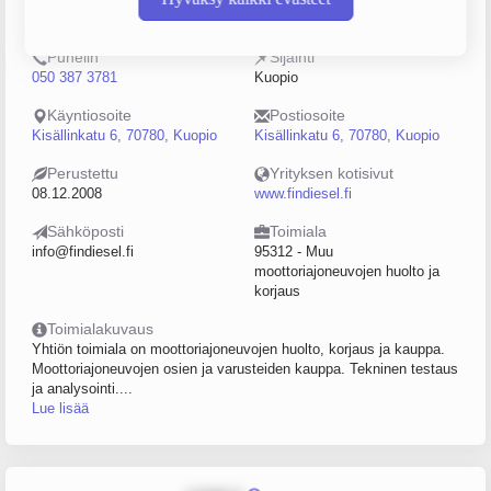
2238407-6
0–4
Puhelin
Sijainti
050 387 3781
Kuopio
Käyntiosoite
Postiosoite
Kisällinkatu 6, 70780, Kuopio
Kisällinkatu 6, 70780, Kuopio
Perustettu
Yrityksen kotisivut
08.12.2008
www.findiesel.fi
Sähköposti
Toimiala
info@findiesel.fi
95312 - Muu
moottoriajoneuvojen huolto ja
korjaus
Toimialakuvaus
Yhtiön toimiala on moottoriajoneuvojen huolto, korjaus ja kauppa.
Moottoriajoneuvojen osien ja varusteiden kauppa. Tekninen testaus
ja analysointi....
Lue lisää