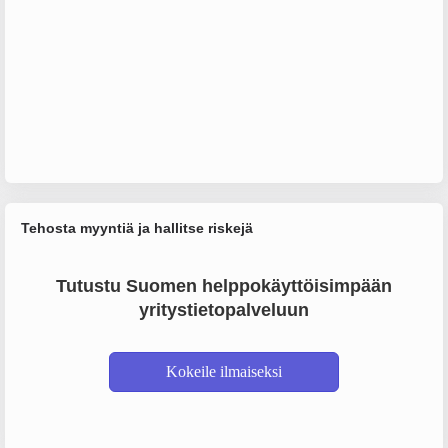
Tehosta myyntiä ja hallitse riskejä
Tutustu Suomen helppokäyttöisimpään
yritystietopalveluun
Kokeile ilmaiseksi