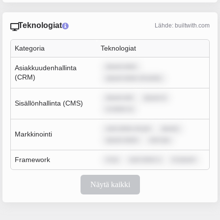
Teknologiat
Lähde: builtwith.com
Kategoria
Teknologiat
ipsum dolo
Asiakkuudenhallinta
(CRM)
ipsum dolor sit amet,
ipsum dol
ipsum d
Sisällönhallinta (CMS)
m dolor si
sum dolor sit am
ipsum
Markkinointi
ipsum dolor
rem ips
Framework
m ip
sum dolor s
m ipsum
Näytä kaikki