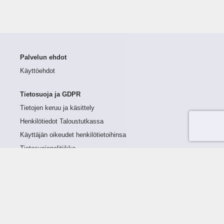
Palvelun ehdot
Käyttöehdot
Tietosuoja ja GDPR
Tietojen keruu ja käsittely
Henkilötiedot Taloustutkassa
Käyttäjän oikeudet henkilötietoihinsa
Tietosuojapolitiikka
Tietoturvapolitiikka
Evästeet
Tutustu palveluun
Ratkaisut
Tietoa palvelusta