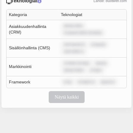
Teknologiat
Lähde: builtwith.com
Kategoria
Teknologiat
ipsum dolo
Asiakkuudenhallinta
(CRM)
m ipsum dolor sit amet,
rem ipsum d
m ipsum
Sisällönhallinta (CMS)
sum dolor s
m dolor sit ame
ipsum
Markkinointi
ipsum dolor
m ipsu
Framework
m ip
m dolor si
ipsum d
Näytä kaikki