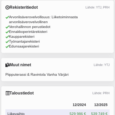
Rekisteritiedot
Lähde: YTJ, PRH
Arvonlisäverovelvollisuus: Liiketoiminnasta
arvonlisäverovelvollinen
Verohallinnon perustiedot
Ennakkoperintärekisteri
Kaupparekisteri
Työnantajarekisteri
Edunsaajarekisteri
Muut nimet
Lähde: YTJ
Piipputerassi & Ravintola Vanha Värjäri
Taloustiedot
Lähde: PRH
12/2024
12/2025
Liikevaihto
529 986 €
539 749 €