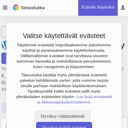
Kokeile ilmaiseksi
Näytä haku
Valitse käytettävät evästeet
Forssan Piippuravintolat Oy
Käytämme evästeitä helpottaaksemme palvelumme
käyttöä ja parantaaksemme käyttökokemusta.
Välttämättömät evästeet ovat tarvittavia sivuston
Raportit
toiminnan kannalta ja mahdollistavat perustoiminnot,
kuten navigoinnin ja kirjautumisen.
Yrityksen Forssan Piippuravintolat Oy liikevaihto on 540 000
Taloustutka käyttää myös ylimääräisiä evästeitä
€, tulos 18 000 € ja henkilöstömäärä 4. Sen päätoimiala on
palvelun kehittämistä varten, jotta voimme tarjota
Ruokaravintolat, perustamisvuosi 2008 ja sijainti Forssa.
sinulle parhaan mahdollisen käyttökokemuksen.
Yrityksen yhtiömuoto Osakeyhtiö (OY).
Hyväksymällä kaikki evästeet sallit myös
ylimääräisten evästeiden käytön.
Lue lisää evästeistä
ja tietosuojakäytännöstämme
Perustiedot
Tilinpäätösluvut
Päättäjätiedot
Hyväksy välttämättömät
Perustiedot
Lähde: YTJ, PRH, Traficom
Hyväksy kaikki evästeet