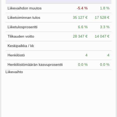
Liikevaihdon muutos
-5.4 %
1.8 %
Liiketoiminnan tulos
35 127 €
17 528 €
Liiketulosprosentti
6.6 %
3.3 %
Tilikauden voitto
28 347 €
14 047 €
Keskipalkka / kk
Henkilöstö
4
4
Henkilöstömäärän kasvuprosentti
0.0 %
0.0 %
Liikevaihto