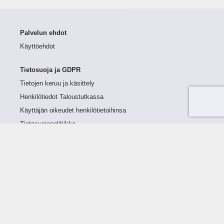
Palvelun ehdot
Käyttöehdot
Tietosuoja ja GDPR
Tietojen keruu ja käsittely
Henkilötiedot Taloustutkassa
Käyttäjän oikeudet henkilötietoihinsa
Tietosuojapolitiikka
Tietoturvapolitiikka
Evästeet
Tutustu palveluun
Ratkaisut
Tietoa palvelusta
Luottorajan määrittely
Tunnusluvut