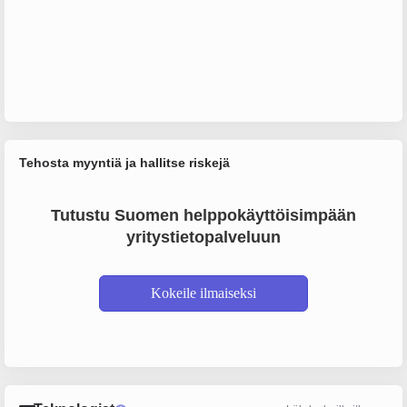
Tehosta myyntiä ja hallitse riskejä
Tutustu Suomen helppokäyttöisimpään
yritystietopalveluun
Kokeile ilmaiseksi