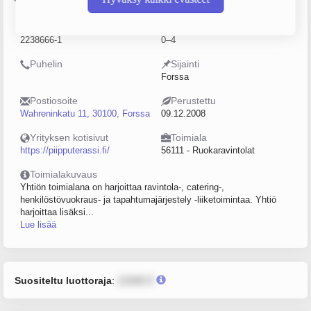
Y-tunnus
Henkilöstömäärä
2238666-1
0–4
Puhelin
Sijainti
Forssa
Postiosoite
Perustettu
Wahreninkatu 11, 30100, Forssa
09.12.2008
Yrityksen kotisivut
Toimiala
https://piipputerassi.fi/
56111 - Ruokaravintolat
Toimialakuvaus
Yhtiön toimialana on harjoittaa ravintola-, catering-,
henkilöstövuokraus- ja tapahtumajärjestely -liiketoimintaa. Yhtiö
harjoittaa lisäksi...
Lue lisää
Suositeltu luottoraja
:
12345 €