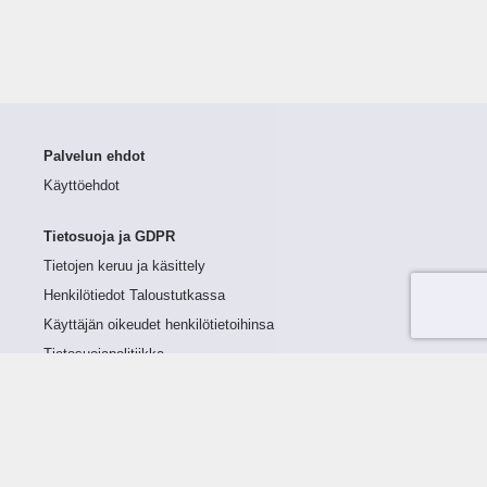
Palvelun ehdot
Käyttöehdot
Tietosuoja ja GDPR
Tietojen keruu ja käsittely
Henkilötiedot Taloustutkassa
Käyttäjän oikeudet henkilötietoihinsa
Tietosuojapolitiikka
Tietoturvapolitiikka
Evästeet
Tutustu palveluun
Ratkaisut