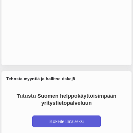
Tehosta myyntiä ja hallitse riskejä
Tutustu Suomen helppokäyttöisimpään
yritystietopalveluun
Kokeile ilmaiseksi