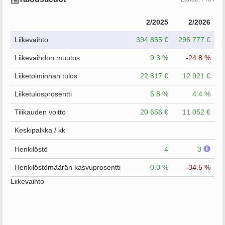
2/2025
2/2026
Liikevaihto
394 855 €
296 777 €
Liikevaihdon muutos
9.3 %
-24.8 %
Liiketoiminnan tulos
22 817 €
12 921 €
Liiketulosprosentti
5.8 %
4.4 %
Tilikauden voitto
20 656 €
11 052 €
Keskipalkka / kk
Henkilöstö
4
3
Henkilöstömäärän kasvuprosentti
0.0 %
-34.5 %
Liikevaihto