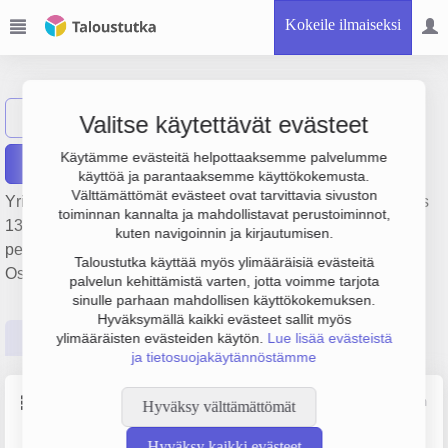
Kokeile ilmaiseksi
FIGo-ravintolat oy
Näytä haku
Valitse käytettävät evästeet
Käytämme evästeitä helpottaaksemme palvelumme
Raportit
käyttöä ja parantaaksemme käyttökokemusta.
Välttämättömät evästeet ovat tarvittavia sivuston
Yrityksen FIGo-ravintolat oy liikevaihto on 297 000 € ja tulos
toiminnan kannalta ja mahdollistavat perustoiminnot,
13 000 €. Sen päätoimiala on Ruokaravintolat,
kuten navigoinnin ja kirjautumisen.
perustamisvuosi 2008 ja sijainti Oulu. Yrityksen yhtiömuoto
Taloustutka käyttää myös ylimääräisiä evästeitä
Osakeyhtiö (OY).
palvelun kehittämistä varten, jotta voimme tarjota
sinulle parhaan mahdollisen käyttökokemuksen.
Hyväksymällä kaikki evästeet sallit myös
Perustiedot
Tilinpäätösluvut
Päättäjätiedot
ylimääräisten evästeiden käytön.
Lue lisää evästeistä
ja tietosuojakäytännöstämme
Perustiedot
Lähde: YTJ, PRH, Traficom
Hyväksy välttämättömät
Hyväksy kaikki evästeet
Y-tunnus
Henkilöstömäärä