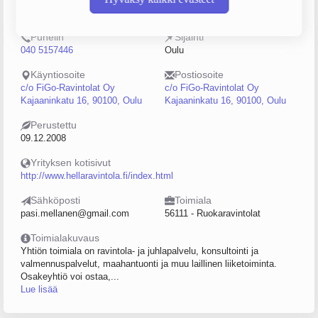
2238672-5
0–4
Puhelin
Sijainti
040 5157446
Oulu
Käyntiosoite
Postiosoite
c/o FiGo-Ravintolat Oy
c/o FiGo-Ravintolat Oy
Kajaaninkatu 16, 90100, Oulu
Kajaaninkatu 16, 90100, Oulu
Perustettu
09.12.2008
Yrityksen kotisivut
http://www.hellaravintola.fi/index.html
Sähköposti
Toimiala
pasi.mellanen@gmail.com
56111 - Ruokaravintolat
Toimialakuvaus
Yhtiön toimiala on ravintola- ja juhlapalvelu, konsultointi ja
valmennuspalvelut, maahantuonti ja muu laillinen liiketoiminta.
Osakeyhtiö voi ostaa,...
Lue lisää