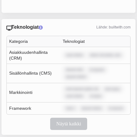
Teknologiat
Lähde: builtwith.com
Kategoria
Teknologiat
Asiakkuudenhallinta
sum dolor
dolor sit amet, con
(CRM)
ipsum dol
m ipsum
Sisällönhallinta (CMS)
ipsum dolor
rem ipsum dolor sit
rem ipsu
Markkinointi
sum dolor
m ipsu
Framework
rem i
ipsum dolor
m ipsum
Näytä kaikki