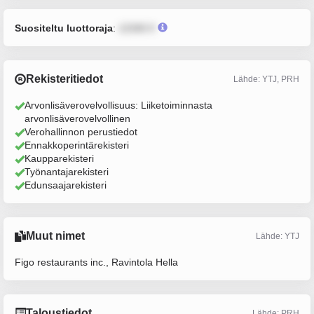
Suositeltu luottoraja
:
12345 €
Rekisteritiedot
Lähde: YTJ, PRH
Arvonlisäverovelvollisuus: Liiketoiminnasta
arvonlisäverovelvollinen
Verohallinnon perustiedot
Ennakkoperintärekisteri
Kaupparekisteri
Työnantajarekisteri
Edunsaajarekisteri
Muut nimet
Lähde: YTJ
Figo restaurants inc., Ravintola Hella
Taloustiedot
Lähde: PRH