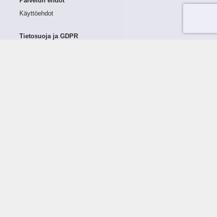
Palvelun ehdot
Käyttöehdot
Tietosuoja ja GDPR
Tietojen keruu ja käsittely
Henkilötiedot Taloustutkassa
Käyttäjän oikeudet henkilötietoihinsa
Tietosuojapolitiikka
Tietoturvapolitiikka
Evästeet
Tutustu palveluun
Ratkaisut
Tietoa palvelusta
Luottorajan määrittely
Tunnusluvut
Maksuviiveet
Hinnasto