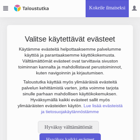
Kokeile ilmaiseksi
Valitse käytettävät evästeet
Käytämme evästeitä helpottaaksemme palvelumme
käyttöä ja parantaaksemme käyttökokemusta.
Joudumme käyttämään botinestovarmennusta sivustollamme.
Välttämättömät evästeet ovat tarvittavia sivuston
Suoritathan alla olevan varmistuksen.
toiminnan kannalta ja mahdollistavat perustoiminnot,
kuten navigoinnin ja kirjautumisen.
Taloustutka käyttää myös ylimääräisiä evästeitä
palvelun kehittämistä varten, jotta voimme tarjota
sinulle parhaan mahdollisen käyttökokemuksen.
Hyväksymällä kaikki evästeet sallit myös
ylimääräisten evästeiden käytön.
Lue lisää evästeistä
ja tietosuojakäytännöstämme
Hyväksy välttämättömät
Hyväksy kaikki evästeet