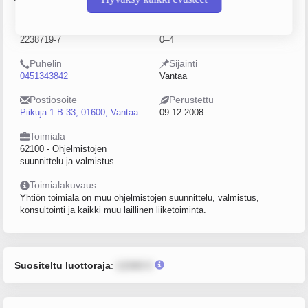
Y-tunnus
Henkilöstömäärä
2238719-7
0–4
Puhelin
Sijainti
0451343842
Vantaa
Postiosoite
Perustettu
Piikuja 1 B 33, 01600, Vantaa
09.12.2008
Toimiala
62100 - Ohjelmistojen
suunnittelu ja valmistus
Toimialakuvaus
Yhtiön toimiala on muu ohjelmistojen suunnittelu, valmistus,
konsultointi ja kaikki muu laillinen liiketoiminta.
Suositeltu luottoraja
:
12345 €