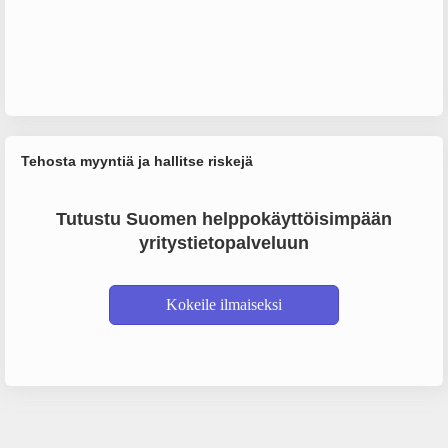
Tehosta myyntiä ja hallitse riskejä
Tutustu Suomen helppokäyttöisimpään
yritystietopalveluun
Kokeile ilmaiseksi