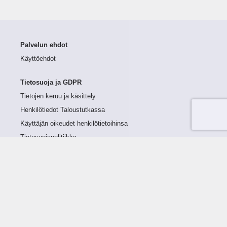
Palvelun ehdot
Käyttöehdot
Tietosuoja ja GDPR
Tietojen keruu ja käsittely
Henkilötiedot Taloustutkassa
Käyttäjän oikeudet henkilötietoihinsa
Tietosuojapolitiikka
Tietoturvapolitiikka
Evästeet
Tutustu palveluun
Ratkaisut
Tietoa palvelusta
Luottorajan määrittely