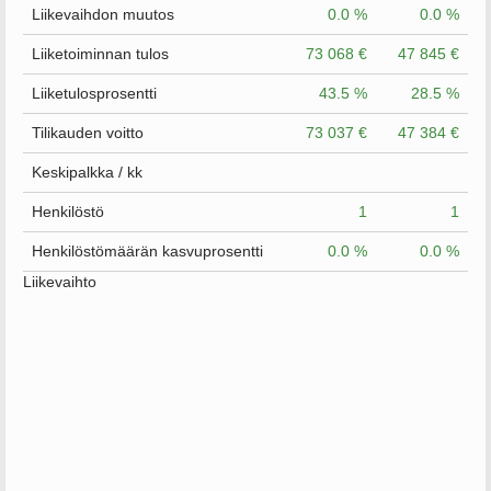
Liikevaihdon muutos
0.0 %
0.0 %
Liiketoiminnan tulos
73 068 €
47 845 €
Liiketulosprosentti
43.5 %
28.5 %
Tilikauden voitto
73 037 €
47 384 €
Keskipalkka / kk
Henkilöstö
1
1
Henkilöstömäärän kasvuprosentti
0.0 %
0.0 %
Liikevaihto