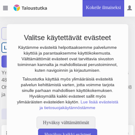
Kokeile ilmaiseksi
Näytä haku
Valitse käytettävät evästeet
Living Transient Oy
LT
Käytämme evästeitä helpottaaksemme palvelumme
käyttöä ja parantaaksemme käyttökokemusta.
Välttämättömät evästeet ovat tarvittavia sivuston
Raportit
toiminnan kannalta ja mahdollistavat perustoiminnot,
kuten navigoinnin ja kirjautumisen.
Yrityksen Living Transient Oy liikevaihto on 168 000 €, tulos
Taloustutka käyttää myös ylimääräisiä evästeitä
48 000 € ja henkilöstömäärä 1. Sen päätoimiala on
palvelun kehittämistä varten, jotta voimme tarjota
Ohjelmistojen suunnittelu ja valmistus, perustamisvuosi 2008
sinulle parhaan mahdollisen käyttökokemuksen.
ja sijainti Vantaa. Yrityksen yhtiömuoto Osakeyhtiö (OY).
Hyväksymällä kaikki evästeet sallit myös
ylimääräisten evästeiden käytön.
Lue lisää evästeistä
ja tietosuojakäytännöstämme
Perustiedot
Tilinpäätösluvut
Päättäjätiedot
Hyväksy välttämättömät
Perustiedot
Lähde: YTJ, PRH, Traficom
Hyväksy kaikki evästeet