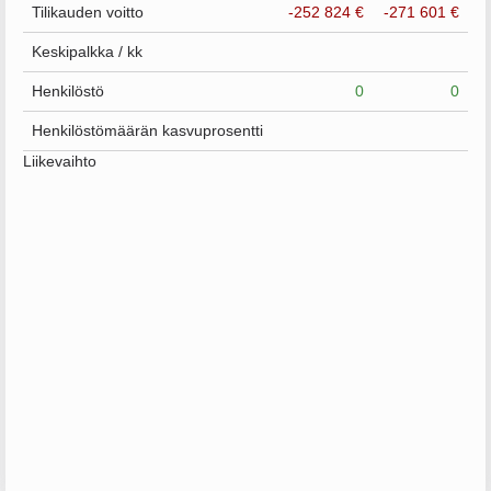
Tilikauden voitto
-252 824 €
-271 601 €
Keskipalkka / kk
Henkilöstö
0
0
Henkilöstömäärän kasvuprosentti
Liikevaihto