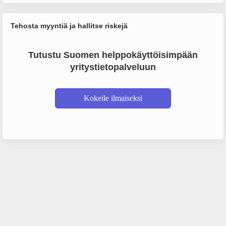
Tehosta myyntiä ja hallitse riskejä
Tutustu Suomen helppokäyttöisimpään
yritystietopalveluun
Kokeile ilmaiseksi