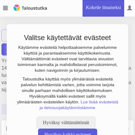
Kokeile ilmaiseksi
Soijan Trading Oy
Näytä haku
ST
Valitse käytettävät evästeet
Käytämme evästeitä helpottaaksemme palvelumme
Raportit
käyttöä ja parantaaksemme käyttökokemusta.
Välttämättömät evästeet ovat tarvittavia sivuston
Yrityksen Soijan Trading Oy liikevaihto on 627 000 €, tulos
toiminnan kannalta ja mahdollistavat perustoiminnot,
149 000 € ja henkilöstömäärä 0. Sen päätoimiala on Muualla
kuten navigoinnin ja kirjautumisen.
luokittelematon muu rahoituspalvelutoiminta pois lukien
Taloustutka käyttää myös ylimääräisiä evästeitä
vakuutus- ja eläkevakuutustoiminta, perustamisvuosi 2008 ja
palvelun kehittämistä varten, jotta voimme tarjota
sijainti Helsinki. Yrityksen yhtiömuoto Osakeyhtiö (OY).
sinulle parhaan mahdollisen käyttökokemuksen.
Hyväksymällä kaikki evästeet sallit myös
ylimääräisten evästeiden käytön.
Lue lisää evästeistä
ja tietosuojakäytännöstämme
Perustiedot
Tilinpäätösluvut
Päättäjätiedot
Hyväksy välttämättömät
Perustiedot
Lähde: YTJ, PRH, Traficom
Hyväksy kaikki evästeet