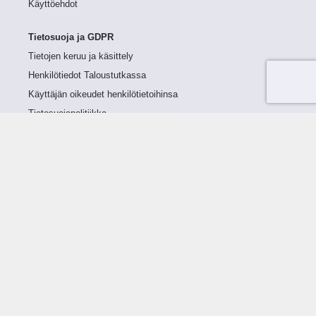
Käyttöehdot
Tietosuoja ja GDPR
Tietojen keruu ja käsittely
Henkilötiedot Taloustutkassa
Käyttäjän oikeudet henkilötietoihinsa
Tietosuojapolitiikka
Tietoturvapolitiikka
Evästeet
Tutustu palveluun
Ratkaisut
Tietoa palvelusta
Luottorajan määrittely
Tunnusluvut
Maksuviiveet
Hinnasto
Päivitykset