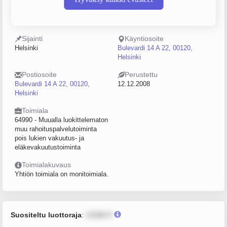
Y-tunnus
Henkilöstömäärä
2239457-3
0–4
Sijainti
Käyntiosoite
Helsinki
Bulevardi 14 A 22, 00120,
Helsinki
Postiosoite
Perustettu
Bulevardi 14 A 22, 00120,
12.12.2008
Helsinki
Toimiala
64990 - Muualla luokittelematon
muu rahoituspalvelutoiminta
pois lukien vakuutus- ja
eläkevakuutustoiminta
Toimialakuvaus
Yhtiön toimiala on monitoimiala.
Suositeltu luottoraja
:
12345 €