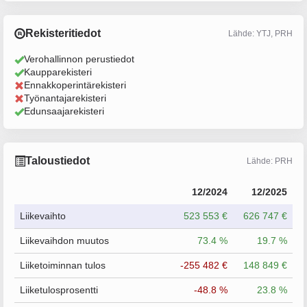
Rekisteritiedot
Lähde: YTJ, PRH
Verohallinnon perustiedot
Kaupparekisteri
Ennakkoperintärekisteri
Työnantajarekisteri
Edunsaajarekisteri
Taloustiedot
Lähde: PRH
12/2024
12/2025
Liikevaihto
523 553 €
626 747 €
Liikevaihdon muutos
73.4 %
19.7 %
Liiketoiminnan tulos
-255 482 €
148 849 €
Liiketulosprosentti
-48.8 %
23.8 %