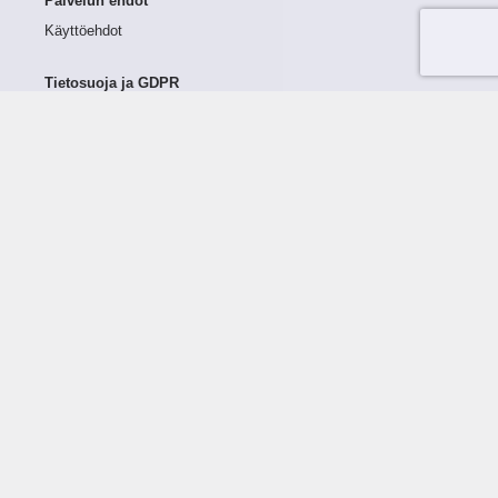
Palvelun ehdot
Käyttöehdot
Tietosuoja ja GDPR
Tietojen keruu ja käsittely
Henkilötiedot Taloustutkassa
Käyttäjän oikeudet henkilötietoihinsa
Tietosuojapolitiikka
Tietoturvapolitiikka
Evästeet
Tutustu palveluun
Ratkaisut
Tietoa palvelusta
Luottorajan määrittely
Tunnusluvut
Maksuviiveet
Hinnasto