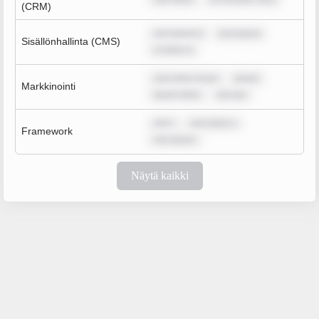
(CRM)
rem ipsum d
rem ipsum
Sisällönhallinta (CMS)
m dolor si
sum dolor sit am
ipsum
Markkinointi
ipsum dolor
rem ips
rem i
sum dolor s
Framework
rem ipsum
Näytä kaikki