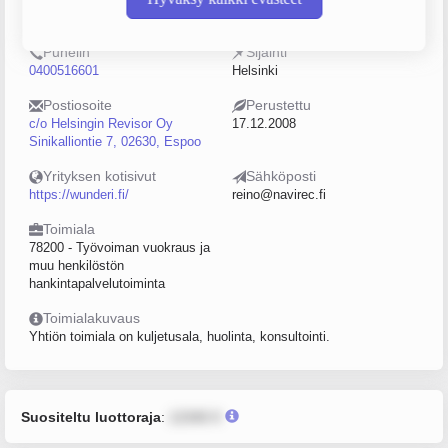
2240290-8
5–9
Puhelin
Sijainti
0400516601
Helsinki
Postiosoite
Perustettu
c/o Helsingin Revisor Oy
17.12.2008
Sinikalliontie 7, 02630, Espoo
Yrityksen kotisivut
Sähköposti
https://wunderi.fi/
reino@navirec.fi
Toimiala
78200 - Työvoiman vuokraus ja
muu henkilöstön
hankintapalvelutoiminta
Toimialakuvaus
Yhtiön toimiala on kuljetusala, huolinta, konsultointi.
Suositeltu luottoraja
:
12345 €