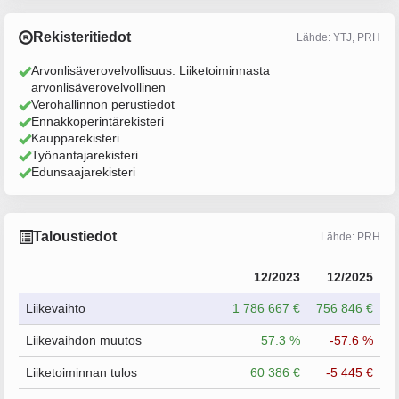
Rekisteritiedot
Lähde: YTJ, PRH
Arvonlisäverovelvollisuus: Liiketoiminnasta
arvonlisäverovelvollinen
Verohallinnon perustiedot
Ennakkoperintärekisteri
Kaupparekisteri
Työnantajarekisteri
Edunsaajarekisteri
Taloustiedot
Lähde: PRH
12/2023
12/2025
Liikevaihto
1 786 667 €
756 846 €
Liikevaihdon muutos
57.3 %
-57.6 %
Liiketoiminnan tulos
60 386 €
-5 445 €