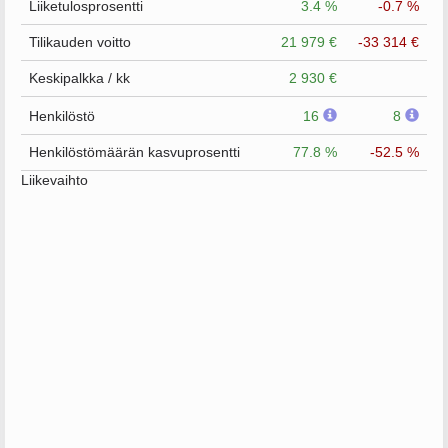
Liiketulosprosentti
3.4 %
-0.7 %
Tilikauden voitto
21 979 €
-33 314 €
Keskipalkka / kk
2 930 €
Henkilöstö
16
8
Henkilöstömäärän kasvuprosentti
77.8 %
-52.5 %
Liikevaihto