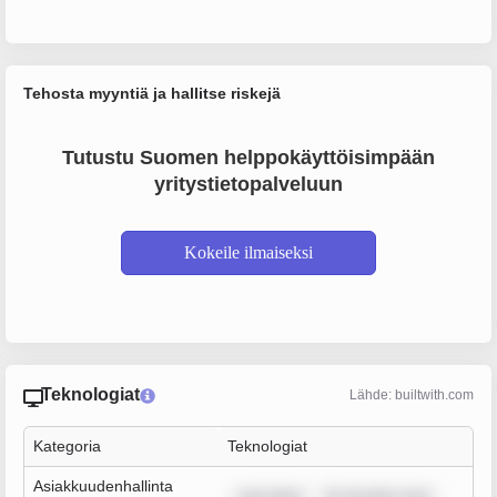
Tehosta myyntiä ja hallitse riskejä
Tutustu Suomen helppokäyttöisimpään
yritystietopalveluun
Kokeile ilmaiseksi
Teknologiat
Lähde: builtwith.com
Kategoria
Teknologiat
Asiakkuudenhallinta
sum dolor
lor sit amet, cons