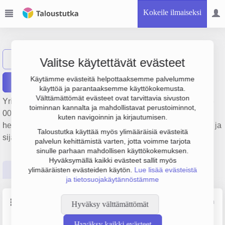
Kokeile ilmaiseksi
WUNDERI OY
Näytä haku
Valitse käytettävät evästeet
Käytämme evästeitä helpottaaksemme palvelumme
Raportit
käyttöä ja parantaaksemme käyttökokemusta.
Välttämättömät evästeet ovat tarvittavia sivuston
Yrityksen WUNDERI OY liikevaihto on 757 000 € ja tulos -5
toiminnan kannalta ja mahdollistavat perustoiminnot,
000 €. Sen päätoimiala on Työvoiman vuokraus ja muu
kuten navigoinnin ja kirjautumisen.
henkilöstön hankintapalvelutoiminta, perustamisvuosi 2008 ja
Taloustutka käyttää myös ylimääräisiä evästeitä
sijainti Helsinki. Yrityksen yhtiömuoto Osakeyhtiö (OY).
palvelun kehittämistä varten, jotta voimme tarjota
sinulle parhaan mahdollisen käyttökokemuksen.
Hyväksymällä kaikki evästeet sallit myös
Perustiedot
Tilinpäätösluvut
Päättäjätiedot
ylimääräisten evästeiden käytön.
Lue lisää evästeistä
ja tietosuojakäytännöstämme
Perustiedot
Lähde: YTJ, PRH, Traficom
Hyväksy välttämättömät
Hyväksy kaikki evästeet
Y-tunnus
Henkilöstömäärä