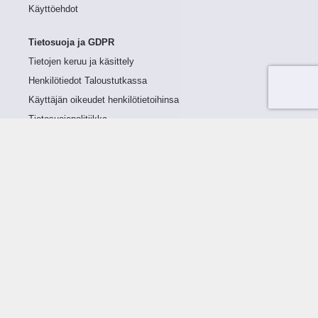
Käyttöehdot
Tietosuoja ja GDPR
Tietojen keruu ja käsittely
Henkilötiedot Taloustutkassa
Käyttäjän oikeudet henkilötietoihinsa
Tietosuojapolitiikka
Tietoturvapolitiikka
Evästeet
Tutustu palveluun
Ratkaisut
Tietoa palvelusta
Luottorajan määrittely
Tunnusluvut
Maksuviiveet
Hinnasto