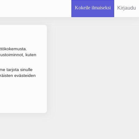
Kokeile ilmaiseksi
Kirjaudu
ttökokemusta.
rustoiminnot, kuten
 varmistuksen.
e tarjota sinulle
räisten evästeiden