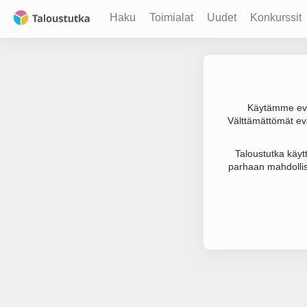
Haku
Toimialat
Uudet
Konkurssit
Käytämme evä
Välttämättömät evä
Joudumme käyt
Taloustutka käyt
parhaan mahdollis