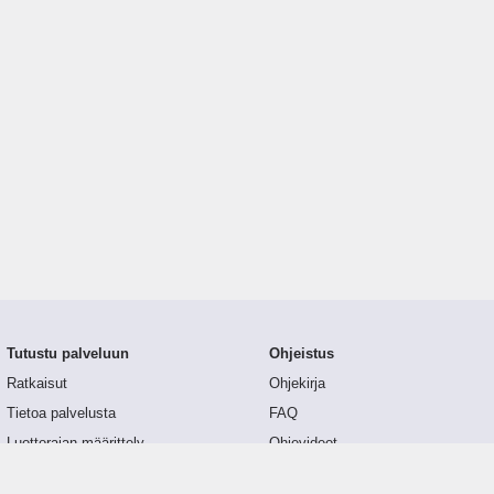
Tutustu palveluun
Ohjeistus
Ratkaisut
Ohjekirja
Tietoa palvelusta
FAQ
Luottorajan määrittely
Ohjevideot
Tunnusluvut
API-dokumentaatio