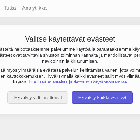
Tutka
Analytiikka
Valitse käytettävät evästeet
steitä helpottaaksemme palvelumme käyttöä ja parantaaksemme käy
steet ovat tarvittavia sivuston toiminnan kannalta ja mahdollistavat pe
tämään botinestovarmennusta sivustollamme. Suoritathan alla olevan
navigoinnin ja kirjautumisen.
tää myös ylimääräisiä evästeitä palvelun kehittämistä varten, jotta voimm
en käyttökokemuksen. Hyväksymällä kaikki evästeet sallit myös ylimää
käytön.
Lue lisää evästeistä ja tietosuojakäytännöstämme
Hyväksy välttämättömät
Hyväksy kaikki evästeet