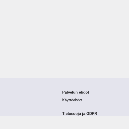
Palvelun ehdot
Käyttöehdot
Tietosuoja ja GDPR
Tietojen keruu ja käsittely