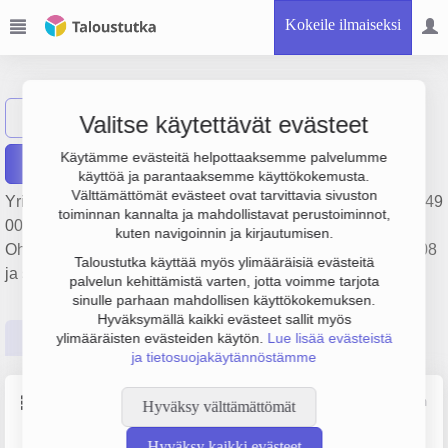
Kokeile ilmaiseksi
ebblo Finland Oy
Näytä haku
Valitse käytettävät evästeet
Käytämme evästeitä helpottaaksemme palvelumme
Raportit
käyttöä ja parantaaksemme käyttökokemusta.
Välttämättömät evästeet ovat tarvittavia sivuston
Yrityksen ebblo Finland Oy liikevaihto on 651 000 €, tulos 149
toiminnan kannalta ja mahdollistavat perustoiminnot,
000 € ja henkilöstömäärä 5. Sen päätoimiala on
kuten navigoinnin ja kirjautumisen.
Ohjelmistojen suunnittelu ja valmistus, perustamisvuosi 2008
Taloustutka käyttää myös ylimääräisiä evästeitä
ja sijainti Joensuu. Yrityksen yhtiömuoto Osakeyhtiö (OY).
palvelun kehittämistä varten, jotta voimme tarjota
sinulle parhaan mahdollisen käyttökokemuksen.
Hyväksymällä kaikki evästeet sallit myös
Perustiedot
Tilinpäätösluvut
Päättäjätiedot
ylimääräisten evästeiden käytön.
Lue lisää evästeistä
ja tietosuojakäytännöstämme
Perustiedot
Lähde: YTJ, PRH, Traficom
Hyväksy välttämättömät
Hyväksy kaikki evästeet
Y-tunnus
Henkilöstömäärä