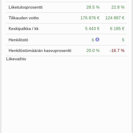
Liiketulosprosentti
28.5 %
22.8 %
Tilikauden voitto
176 876 €
124 887 €
Keskipalkka / kk
5 443 €
6 185 €
Henkilöstö
6
5
Henkilöstömäärän kasvuprosentti
20.0 %
-16.7 %
Liikevaihto