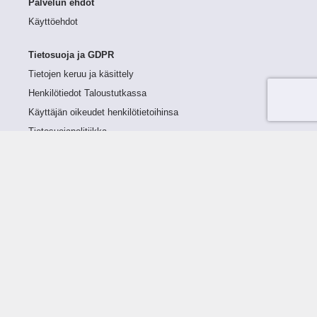
Palvelun ehdot
Käyttöehdot
Tietosuoja ja GDPR
Tietojen keruu ja käsittely
Henkilötiedot Taloustutkassa
Käyttäjän oikeudet henkilötietoihinsa
Tietosuojapolitiikka
Tietoturvapolitiikka
Evästeet
Tutustu palveluun
Ratkaisut
Tietoa palvelusta
Luottorajan määrittely
Tunnusluvut
Maksuviiveet
Hinnasto