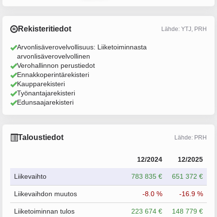
Rekisteritiedot
Lähde: YTJ, PRH
Arvonlisäverovelvollisuus: Liiketoiminnasta
arvonlisäverovelvollinen
Verohallinnon perustiedot
Ennakkoperintärekisteri
Kaupparekisteri
Työnantajarekisteri
Edunsaajarekisteri
Taloustiedot
Lähde: PRH
12/2024
12/2025
Liikevaihto
783 835 €
651 372 €
Liikevaihdon muutos
-8.0 %
-16.9 %
Liiketoiminnan tulos
223 674 €
148 779 €