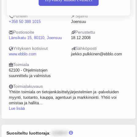
2240691-7
5–9
Puhelin
Sijainti
+358 50 388 1015
Joensuu
Postiosoite
Perustettu
Länsikatu 15, 80110, Joensuu
18.12.2008
Yrityksen kotisivut
Sähköposti
www.ebblo.com
jarkko.pulkkinen@ebblo.com
Toimiala
62100 - Ohjelmistojen
suunnittelu ja valmistus
Toimialakuvaus
Yhtiön toimiala on tietojenkäsittelyjärjestelmien ja -palveluiden
myynti, tuotanto, kauppa, agentuuri ja markkinointi. Yhtiö voi
omistaa ja hallita...
Lue lisää
Suositeltu luottoraja
:
12345 €