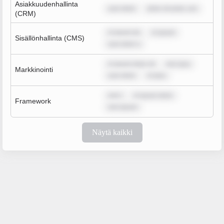
Asiakkuudenhallinta
sum dolor
dolor sit amet, con
(CRM)
m ipsum do
m ipsum
Sisällönhallinta (CMS)
sum dolor s
m ipsum dolor sit
rem ipsu
Markkinointi
sum dolor
m ipsu
rem i
m ipsum dolor
Framework
rem ipsum
Näytä kaikki