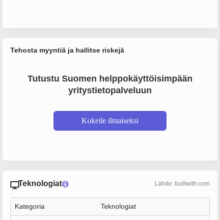
Tehosta myyntiä ja hallitse riskejä
Tutustu Suomen helppokäyttöisimpään
yritystietopalveluun
Kokeile ilmaiseksi
Teknologiat
Lähde: builtwith.com
Kategoria
Teknologiat