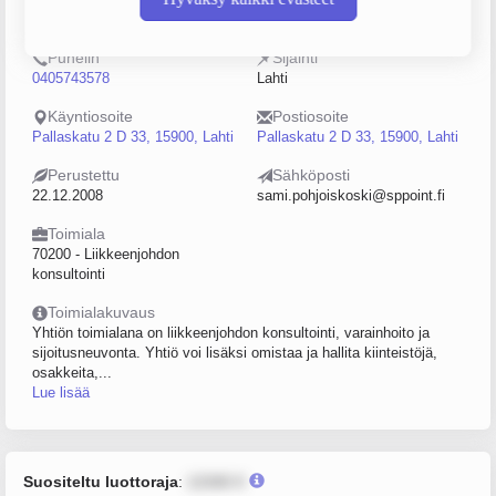
2241235-6
0–4
Puhelin
Sijainti
0405743578
Lahti
Käyntiosoite
Postiosoite
Pallaskatu 2 D 33, 15900, Lahti
Pallaskatu 2 D 33, 15900, Lahti
Perustettu
Sähköposti
22.12.2008
sami.pohjoiskoski@sppoint.fi
Toimiala
70200 - Liikkeenjohdon
konsultointi
Toimialakuvaus
Yhtiön toimialana on liikkeenjohdon konsultointi, varainhoito ja
sijoitusneuvonta. Yhtiö voi lisäksi omistaa ja hallita kiinteistöjä,
osakkeita,...
Lue lisää
Suositeltu luottoraja
:
12345 €