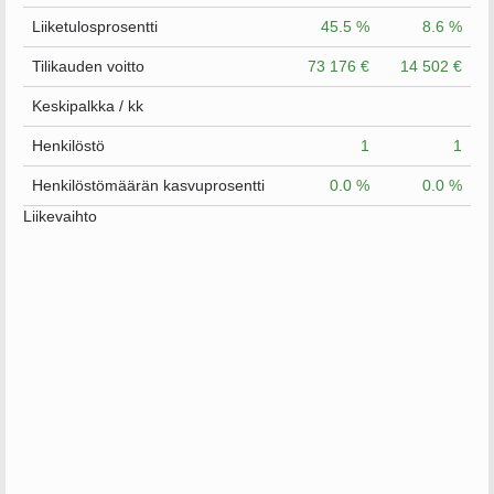
Liiketulosprosentti
45.5 %
8.6 %
Tilikauden voitto
73 176 €
14 502 €
Keskipalkka / kk
Henkilöstö
1
1
Henkilöstömäärän kasvuprosentti
0.0 %
0.0 %
Liikevaihto