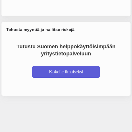
Tehosta myyntiä ja hallitse riskejä
Tutustu Suomen helppokäyttöisimpään
yritystietopalveluun
Kokeile ilmaiseksi