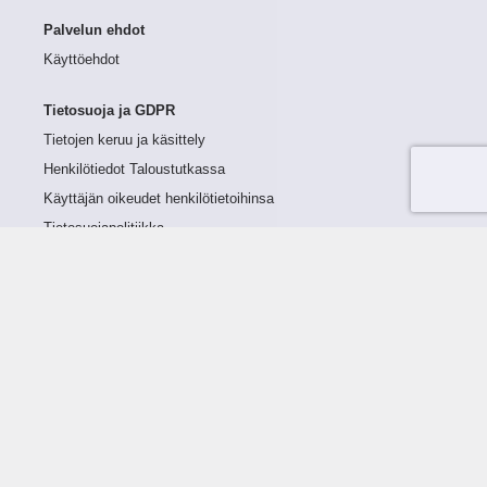
Palvelun ehdot
Käyttöehdot
Tietosuoja ja GDPR
Tietojen keruu ja käsittely
Henkilötiedot Taloustutkassa
Käyttäjän oikeudet henkilötietoihinsa
Tietosuojapolitiikka
Tietoturvapolitiikka
Evästeet
Tutustu palveluun
Ratkaisut
Tietoa palvelusta
Luottorajan määrittely
Tunnusluvut
Maksuviiveet