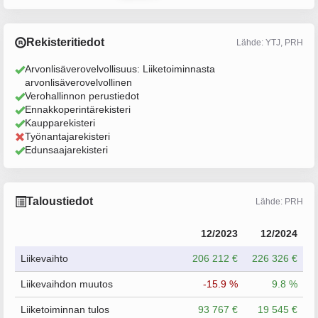
Rekisteritiedot
Lähde: YTJ, PRH
Arvonlisäverovelvollisuus: Liiketoiminnasta
arvonlisäverovelvollinen
Verohallinnon perustiedot
Ennakkoperintärekisteri
Kaupparekisteri
Työnantajarekisteri
Edunsaajarekisteri
Taloustiedot
Lähde: PRH
12/2023
12/2024
Liikevaihto
206 212 €
226 326 €
Liikevaihdon muutos
-15.9 %
9.8 %
Liiketoiminnan tulos
93 767 €
19 545 €