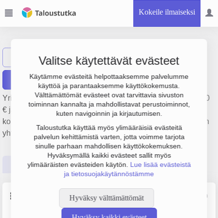
Kokeile ilmaiseksi
SP-Point Oy
Näytä haku
S
Valitse käytettävät evästeet
Käytämme evästeitä helpottaaksemme palvelumme
Raportit
käyttöä ja parantaaksemme käyttökokemusta.
Välttämättömät evästeet ovat tarvittavia sivuston
Yrityksen SP-Point Oy liikevaihto on 226 000 €, tulos 20 000
toiminnan kannalta ja mahdollistavat perustoiminnot,
€ ja henkilöstömäärä 1. Sen päätoimiala on Liikkeenjohdon
kuten navigoinnin ja kirjautumisen.
konsultointi, perustamisvuosi 2008 ja sijainti Lahti. Yrityksen
Taloustutka käyttää myös ylimääräisiä evästeitä
yhtiömuoto Osakeyhtiö (OY).
palvelun kehittämistä varten, jotta voimme tarjota
sinulle parhaan mahdollisen käyttökokemuksen.
Hyväksymällä kaikki evästeet sallit myös
Perustiedot
Tilinpäätösluvut
Päättäjätiedot
ylimääräisten evästeiden käytön.
Lue lisää evästeistä
ja tietosuojakäytännöstämme
Perustiedot
Lähde: YTJ, PRH, Traficom
Hyväksy välttämättömät
Hyväksy kaikki evästeet
Y-tunnus
Henkilöstömäärä