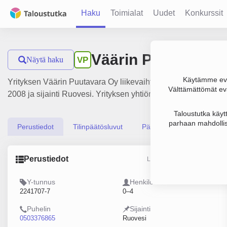
Haku
Toimialat
Uudet
Konkurssit
Väärin Puutavara 
Näytä haku
VP
Käytämme evä
Yrityksen Väärin Puutavara Oy liikevaihto on 1.2 milj. €, tu
Välttämättömät evä
2008 ja sijainti Ruovesi. Yrityksen yhtiömuoto Osakeyhtiö (OY
Taloustutka käyt
parhaan mahdollis
Perustiedot
Tilinpäätösluvut
Päättäjätiedot
Perustiedot
Lähde: YTJ, PRH, Traficom
Y-tunnus
Henkilöstömäärä
2241707-7
0–4
Puhelin
Sijainti
0503376865
Ruovesi