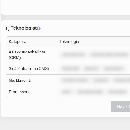
Teknologiat
Kategoria
Teknologiat
Asiakkuudenhallinta
rem ipsum do
m ipsum dolor sit amet,
(CRM)
Sisällönhallinta (CMS)
ipsum dol
ipsum d
sum dolor s
Markkinointi
m dolor sit ame
m ipsum
m ipsum 
Framework
rem i
rem ipsum dolo
rem ipsum
Näytä 