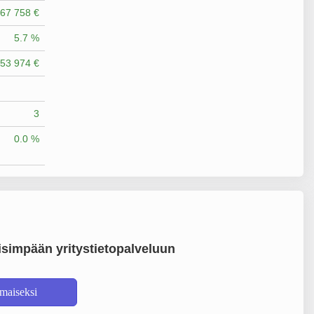
67 758 €
5.7 %
53 974 €
3
0.0 %
simpään yritystietopalveluun
lmaiseksi