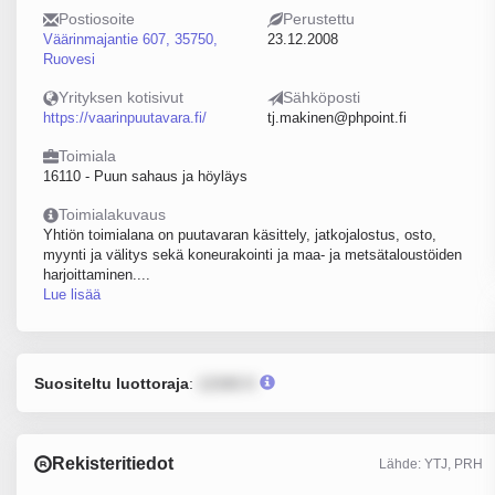
Postiosoite
Perustettu
Väärinmajantie 607, 35750,
23.12.2008
Ruovesi
Yrityksen kotisivut
Sähköposti
https://vaarinpuutavara.fi/
tj.makinen@phpoint.fi
Toimiala
16110 - Puun sahaus ja höyläys
Toimialakuvaus
Yhtiön toimialana on puutavaran käsittely, jatkojalostus, osto,
myynti ja välitys sekä koneurakointi ja maa- ja metsätaloustöiden
harjoittaminen....
Lue lisää
Suositeltu luottoraja
:
12345 €
Rekisteritiedot
Lähde: YTJ, PRH