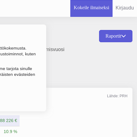
Kokeile ilmaiseksi
Kirjaudu
Raportit
ttökokemusta.
us ja höyläys, perustamisvuosi
rustoiminnot, kuten
e tarjota sinulle
räisten evästeiden
Lähde: PRH
Liikevaihto
12/2025
188 226 €
10.9 %