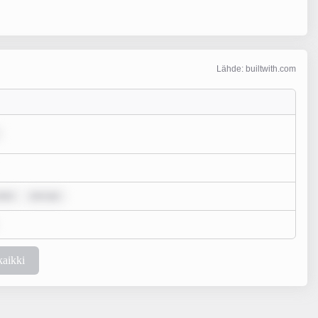
Lähde: builtwith.com
dolo
rem ips
kaikki