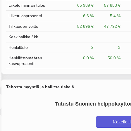
Liiketoiminnan tulos
65 989 €
57 853 €
Liiketulosprosentti
6.6 %
5.4 %
Tilikauden voitto
52 896 €
47 792 €
Keskipalkka / kk
Henkilöstö
2
3
Henkilöstömäärän
0.0 %
50.0 %
kasvuprosentti
Tehosta myyntiä ja hallitse riskejä
Tutustu Suomen helppokäyttöi
Kokeile i