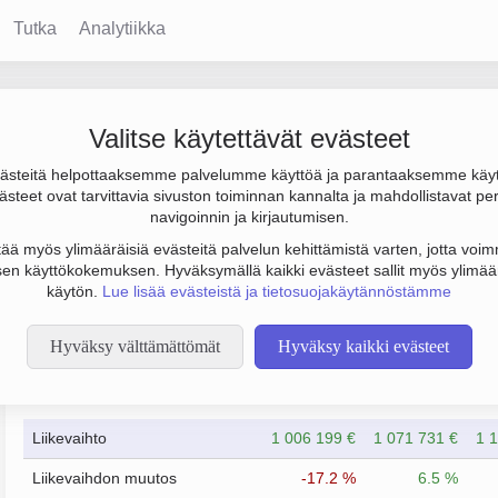
Tutka
Analytiikka
Oy
Valitse käytettävät evästeet
steitä helpottaaksemme palvelumme käyttöä ja parantaaksemme käy
los 68 000 € ja henkilöstömäärä 3. Sen päätoimiala on Puun saha
steet ovat tarvittavia sivuston toiminnan kannalta ja mahdollistavat pe
).
navigoinnin ja kirjautumisen.
tää myös ylimääräisiä evästeitä palvelun kehittämistä varten, jotta voimm
en käyttökokemuksen. Hyväksymällä kaikki evästeet sallit myös ylimää
käytön.
Lue lisää evästeistä ja tietosuojakäytännöstämme
Hyväksy välttämättömät
Hyväksy kaikki evästeet
Taloustiedot
12/2023
12/2024
Liikevaihto
1 006 199 €
1 071 731 €
1 
Liikevaihdon muutos
-17.2 %
6.5 %