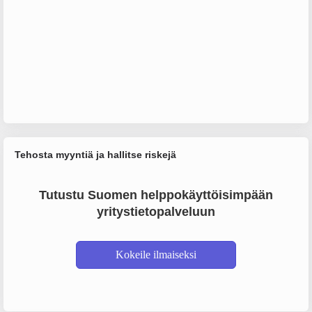
Tehosta myyntiä ja hallitse riskejä
Tutustu Suomen helppokäyttöisimpään
yritystietopalveluun
Kokeile ilmaiseksi