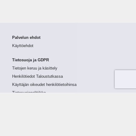
Palvelun ehdot
Käyttöehdot
Tietosuoja ja GDPR
Tietojen keruu ja käsittely
Henkilötiedot Taloustutkassa
Käyttäjän oikeudet henkilötietoihinsa
Tietosuojapolitiikka
Tietoturvapolitiikka
Evästeet
Tutustu palveluun
Ratkaisut