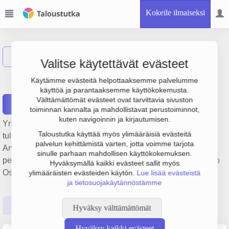
Kokeile ilmaiseksi
Näytä haku
Valitse käytettävät evästeet
Oy Ingman Finance Ab
Käytämme evästeitä helpottaaksemme palvelumme
käyttöä ja parantaaksemme käyttökokemusta.
Välttämättömät evästeet ovat tarvittavia sivuston
Raportit
toiminnan kannalta ja mahdollistavat perustoiminnot,
kuten navigoinnin ja kirjautumisen.
Yrityksen Oy Ingman Finance Ab liikevaihto on 28.9 milj. €,
Taloustutka käyttää myös ylimääräisiä evästeitä
tulos 17.6 milj. € ja henkilöstömäärä 0. Sen päätoimiala on
palvelun kehittämistä varten, jotta voimme tarjota
Arvopaperien ja raaka-ainesopimusten välittäminen,
sinulle parhaan mahdollisen käyttökokemuksen.
perustamisvuosi 2008 ja sijainti Sipoo. Yrityksen yhtiömuoto
Hyväksymällä kaikki evästeet sallit myös
Osakeyhtiö (OY).
ylimääräisten evästeiden käytön.
Lue lisää evästeistä
ja tietosuojakäytännöstämme
Perustiedot
Tilinpäätösluvut
Päättäjätiedot
Hyväksy välttämättömät
Hyväksy kaikki evästeet