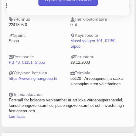
Perustiedot
Lähde: YTJ, PRH, Traficom
Y-tunnus
Henkilöstömäärä
2241895-0
0–4
Sijainti
Käyntiosoite
Sipoo
Massbyvägen 101, 01150,
Sipoo
Postiosoite
Perustettu
PB 40, 01151, Sipoo
29.12.2008
Yrityksen kotisivut
Toimiala
https://www.ingmangroup.fi/
66120 - Arvopaperien ja raaka-
ainesopimusten välittäminen
Toimialakuvaus
Föremål för bolagets verksamhet är att idka värdepappershandel,
konsulteringsverksamhet, placeringsverksamhet och investering i
fastigheter och...
Lue lisää