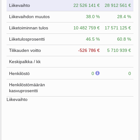
Liikevaihto
22 526 141 €
28 912 561 €
Liikevaihdon muutos
38.0 %
28.4 %
Liiketoiminnan tulos
10 482 759 €
17 571 125 €
Liiketulosprosentti
46.5 %
60.8 %
Tilikauden voitto
-526 786 €
5 710 939 €
Keskipalkka / kk
Henkilöstö
0
0
Henkilöstömäärän
kasvuprosentti
Liikevaihto