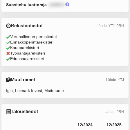
Suositeltu luottoraja
:
12345 €
Rekisteritiedot
Lähde: YTJ, PRH
Verohallinnon perustiedot
Ennakkoperintärekisteri
Kaupparekisteri
Työnantajarekisteri
Edunsaajarekisteri
Muut nimet
Lähde: YTJ
Iglu, Leimark Invest, Maitotuote
Taloustiedot
Lähde: PRH
12/2024
12/2025