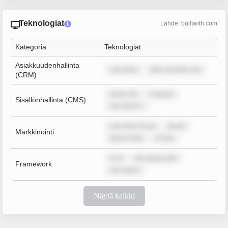
Teknologiat
Lähde: builtwith.com
Kategoria
Teknologiat
Asiakkuudenhallinta
sum dolor
dolor sit amet, con
(CRM)
ipsum dol
m ipsum
Sisällönhallinta (CMS)
sum dolor s
sum dolor sit am
ipsum
Markkinointi
ipsum dolor
m ipsu
m ip
rem ipsum dolo
Framework
rem ipsum
Näytä kaikki