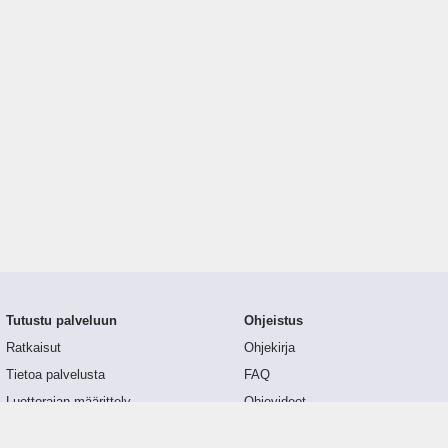
Tutustu palveluun
Ohjeistus
Ratkaisut
Ohjekirja
Tietoa palvelusta
FAQ
Luottorajan määrittely
Ohjevideot
Tunnusluvut
API-dokumentaatio