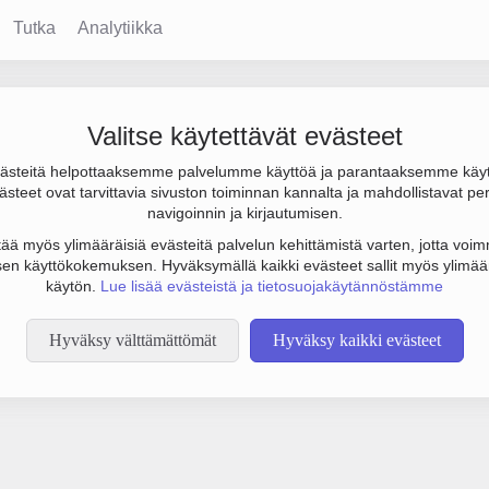
Tutka
Analytiikka
Valitse käytettävät evästeet
steitä helpottaaksemme palvelumme käyttöä ja parantaaksemme käy
steet ovat tarvittavia sivuston toiminnan kannalta ja mahdollistavat pe
tämään botinestovarmennusta sivustollamme. Suoritathan alla olevan
navigoinnin ja kirjautumisen.
tää myös ylimääräisiä evästeitä palvelun kehittämistä varten, jotta voimm
en käyttökokemuksen. Hyväksymällä kaikki evästeet sallit myös ylimää
käytön.
Lue lisää evästeistä ja tietosuojakäytännöstämme
Hyväksy välttämättömät
Hyväksy kaikki evästeet