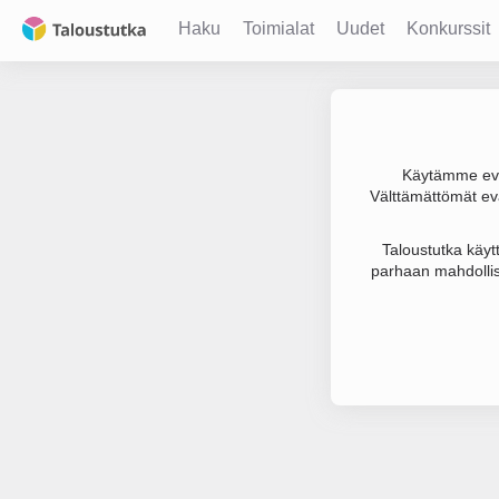
Haku
Toimialat
Uudet
Konkurssit
Käytämme evä
Välttämättömät evä
Joudumme käyt
Taloustutka käyt
parhaan mahdollis