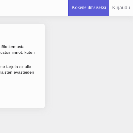
Kokeile ilmaiseksi
Kirjaudu
ttökokemusta.
rustoiminnot, kuten
 varmistuksen.
e tarjota sinulle
räisten evästeiden