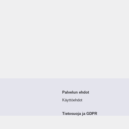
Palvelun ehdot
Käyttöehdot
Tietosuoja ja GDPR
Tietojen keruu ja käsittely