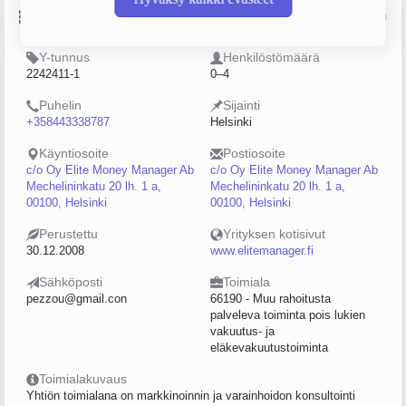
Perustiedot
Lähde: YTJ, PRH, Traficom
Y-tunnus
Henkilöstömäärä
2242411-1
0–4
Puhelin
Sijainti
+358443338787
Helsinki
Käyntiosoite
Postiosoite
c/o Oy Elite Money Manager Ab
c/o Oy Elite Money Manager Ab
Mechelininkatu 20 lh. 1 a,
Mechelininkatu 20 lh. 1 a,
00100, Helsinki
00100, Helsinki
Perustettu
Yrityksen kotisivut
30.12.2008
www.elitemanager.fi
Sähköposti
Toimiala
pezzou@gmail.con
66190 - Muu rahoitusta
palveleva toiminta pois lukien
vakuutus- ja
eläkevakuutustoiminta
Toimialakuvaus
Yhtiön toimialana on markkinoinnin ja varainhoidon konsultointi