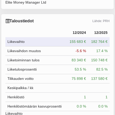
Elite Money Manager Ltd
Taloustiedot
Lähde: PRH
12/2024
12/2025
Liikevaihto
155 683 €
182 764 €
Liikevaihdon muutos
-5.6 %
17.4 %
Liiketoiminnan tulos
83 340 €
150 748 €
Liiketulosprosentti
53.5 %
82.5 %
Tilikauden voitto
75 898 €
137 580 €
Keskipalkka / kk
Henkilöstö
1
1
Henkilöstömäärän kasvuprosentti
0.0 %
0.0 %
Liikevaihto