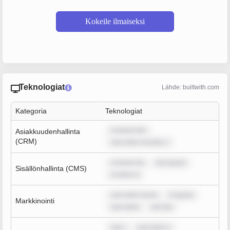
Kokeile ilmaiseksi
Teknologiat
Lähde: builtwith.com
Kategoria
Teknologiat
m ipsum dol
Asiakkuudenhallinta
(CRM)
sum dolor sit amet, c
m ipsum do
rem ipsum
Sisällönhallinta (CMS)
m dolor si
sum dolor sit am
m ipsum
Markkinointi
sum dolor
rem ips
rem i
sum dolor s