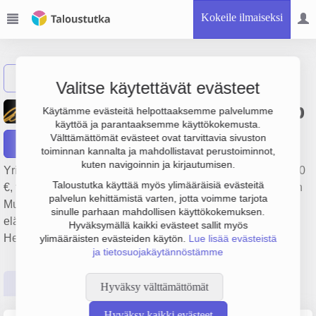
Kokeile ilmaiseksi
Näytä haku
Valitse käytettävät evästeet
Oy Elite Money Manager Ab
Käytämme evästeitä helpottaaksemme palvelumme
käyttöä ja parantaaksemme käyttökokemusta.
Välttämättömät evästeet ovat tarvittavia sivuston
Raportit
toiminnan kannalta ja mahdollistavat perustoiminnot,
kuten navigoinnin ja kirjautumisen.
Yrityksen Oy Elite Money Manager Ab liikevaihto on 183 000
Taloustutka käyttää myös ylimääräisiä evästeitä
€, tulos 151 000 € ja henkilöstömäärä 1. Sen päätoimiala on
palvelun kehittämistä varten, jotta voimme tarjota
Muu rahoitusta palveleva toiminta pois lukien vakuutus- ja
sinulle parhaan mahdollisen käyttökokemuksen.
eläkevakuutustoiminta, perustamisvuosi 2008 ja sijainti
Hyväksymällä kaikki evästeet sallit myös
Helsinki. Yrityksen yhtiömuoto Osakeyhtiö (OY).
ylimääräisten evästeiden käytön.
Lue lisää evästeistä
ja tietosuojakäytännöstämme
Perustiedot
Tilinpäätösluvut
Päättäjätiedot
Hyväksy välttämättömät
Hyväksy kaikki evästeet