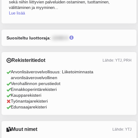
sekä niihin liittyvien palveluiden ostaminen, tuottaminen,
välittäminen ja myyminen...
Lue lisää
Suositeltu luottoraja
:
12345 €
Rekisteritiedot
Lähde: YTJ, PRH
Arvonlisäverovelvollisuus: Liiketoiminnasta
arvonlisäverovelvollinen
Verohallinnon perustiedot
Ennakkoperintärekisteri
Kaupparekisteri
Työnantajarekisteri
Edunsaajarekisteri
Muut nimet
Lähde: YTJ