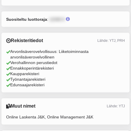
Suositeltu luottoraja
:
12345 €
Rekisteritiedot
Lähde: YTJ, PRH
Arvonlisäverovelvollisuus: Liiketoiminnasta
arvonlisäverovelvollinen
Verohallinnon perustiedot
Ennakkoperintärekisteri
Kaupparekisteri
Työnantajarekisteri
Edunsaajarekisteri
Muut nimet
Lähde: YTJ
Online Laskenta J&K, Online Management J&K