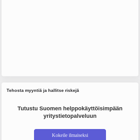
Tehosta myyntiä ja hallitse riskejä
Tutustu Suomen helppokäyttöisimpään
yritystietopalveluun
Kokeile ilmaiseksi