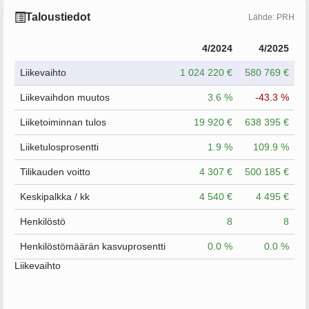
Taloustiedot
Lähde: PRH
4/2024
4/2025
Liikevaihto
1 024 220 €
580 769 €
Liikevaihdon muutos
3.6 %
-43.3 %
Liiketoiminnan tulos
19 920 €
638 395 €
Liiketulosprosentti
1.9 %
109.9 %
Tilikauden voitto
4 307 €
500 185 €
Keskipalkka / kk
4 540 €
4 495 €
Henkilöstö
8
8
Henkilöstömäärän kasvuprosentti
0.0 %
0.0 %
Liikevaihto