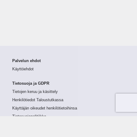
Palvelun ehdot
Käyttöehdot
Tietosuoja ja GDPR
Tietojen keruu ja käsittely
Henkilötiedot Taloustutkassa
Käyttäjän oikeudet henkilötietoihinsa
Tietosuojapolitiikka
Tietoturvapolitiikka
Evästeet