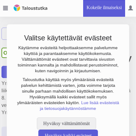
Kokeile ilmaiseksi
Näytä haku
Valitse käytettävät evästeet
OAJK Finance and
Käytämme evästeitä helpottaaksemme palvelumme
OF
käyttöä ja parantaaksemme käyttökokemusta.
Management Consulting Oy
Välttämättömät evästeet ovat tarvittavia sivuston
toiminnan kannalta ja mahdollistavat perustoiminnot,
kuten navigoinnin ja kirjautumisen.
Raportit
Taloustutka käyttää myös ylimääräisiä evästeitä
Yrityksen OAJK Finance and Management Consulting Oy
palvelun kehittämistä varten, jotta voimme tarjota
liikevaihto on 581 000 €, tulos 638 000 € ja henkilöstömäärä
sinulle parhaan mahdollisen käyttökokemuksen.
Hyväksymällä kaikki evästeet sallit myös
8. Sen päätoimiala on Laskentatoimi, kirjanpito ja
ylimääräisten evästeiden käytön.
Lue lisää evästeistä
veroneuvonta, perustamisvuosi 2009 ja sijainti Helsinki.
ja tietosuojakäytännöstämme
Yrityksen yhtiömuoto Osakeyhtiö (OY).
Hyväksy välttämättömät
Perustiedot
Tilinpäätösluvut
Päättäjätiedot
Hyväksy kaikki evästeet