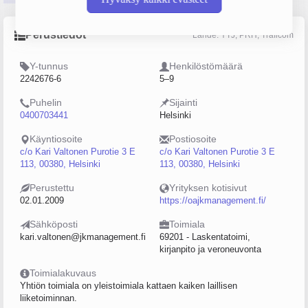
Perustiedot
Lähde: YTJ, PRH, Traficom
Y-tunnus
Henkilöstömäärä
2242676-6
5–9
Puhelin
Sijainti
0400703441
Helsinki
Käyntiosoite
Postiosoite
c/o Kari Valtonen Purotie 3 E
c/o Kari Valtonen Purotie 3 E
113, 00380, Helsinki
113, 00380, Helsinki
Perustettu
Yrityksen kotisivut
02.01.2009
https://oajkmanagement.fi/
Sähköposti
Toimiala
kari.valtonen@jkmanagement.fi
69201 - Laskentatoimi,
kirjanpito ja veroneuvonta
Toimialakuvaus
Yhtiön toimiala on yleistoimiala kattaen kaiken laillisen
liiketoiminnan.