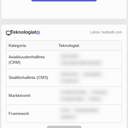
Teknologiat
Lähde: builtwith.com
Kategoria
Teknologiat
sum dolor
Asiakkuudenhallinta
(CRM)
rem ipsum dolor sit amet
ipsum dol
rem ipsum
Sisällönhallinta (CMS)
m dolor si
m dolor sit ame
m ipsum
Markkinointi
m ipsum dolo
m ipsu
m ip
m ipsum dolor
Framework
ipsum d