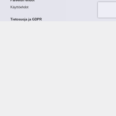
Palvelun ehdot
Käyttöehdot
Tietosuoja ja GDPR
Tietojen keruu ja käsittely
Henkilötiedot Taloustutkassa
Käyttäjän oikeudet henkilötietoihinsa
Tietosuojapolitiikka
Tietoturvapolitiikka
Evästeet
Tutustu palveluun
Ratkaisut
Tietoa palvelusta
Luottorajan määrittely
Tunnusluvut
Maksuviiveet
Hinnasto