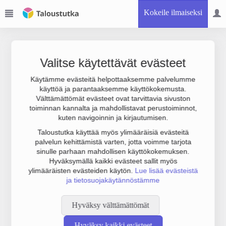
Kokeile ilmaiseksi
Valitse käytettävät evästeet
Käytämme evästeitä helpottaaksemme palvelumme
käyttöä ja parantaaksemme käyttökokemusta.
Joudumme käyttämään botinestovarmennusta sivustollamme.
Välttämättömät evästeet ovat tarvittavia sivuston
Suoritathan alla olevan varmistuksen.
toiminnan kannalta ja mahdollistavat perustoiminnot,
kuten navigoinnin ja kirjautumisen.
Taloustutka käyttää myös ylimääräisiä evästeitä
palvelun kehittämistä varten, jotta voimme tarjota
sinulle parhaan mahdollisen käyttökokemuksen.
Hyväksymällä kaikki evästeet sallit myös
ylimääräisten evästeiden käytön.
Lue lisää evästeistä
ja tietosuojakäytännöstämme
Hyväksy välttämättömät
Hyväksy kaikki evästeet