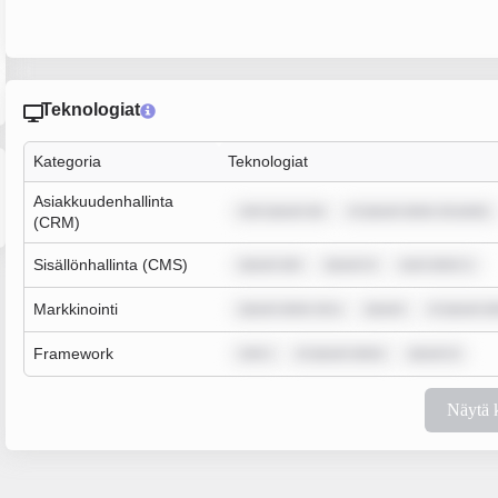
Teknologiat
Kategoria
Teknologiat
Asiakkuudenhallinta
rem ipsum do
m ipsum dolor sit amet,
(CRM)
Sisällönhallinta (CMS)
ipsum dol
ipsum d
sum dolor s
Markkinointi
ipsum dolor sit a
ipsum
m ipsum do
Framework
rem i
m ipsum dolor
ipsum d
Näytä 