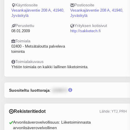
Käyntiosoite
Postiosoite
Vesankajärventie 208 A, 41940,
Vesankajärventie 208 A, 41940,
Jyväskylä
Jyväskylä
Perustettu
Yrityksen kotisivut
08.01.2009
http://sakketech.fi
Toimiala
02400 - Metsätaloutta palveleva
toiminta
Toimialakuvaus
Yhtiön toimiala on kaikki laillinen liiketoiminta.
Suositeltu luottoraja
:
12345 €
Rekisteritiedot
Lähde: YTJ, PRH
Arvonlisäverovelvollisuus: Liiketoiminnasta
arvonlisäverovelvollinen