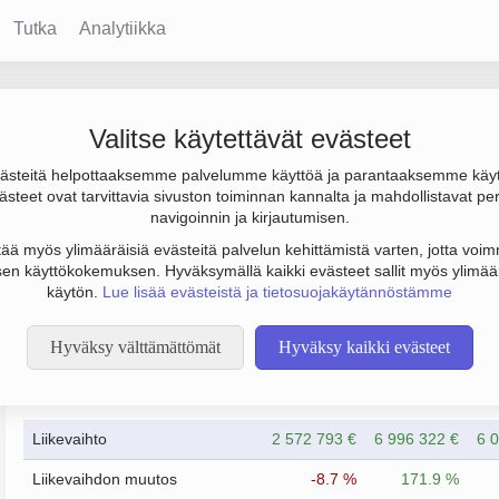
Tutka
Analytiikka
Valitse käytettävät evästeet
steitä helpottaaksemme palvelumme käyttöä ja parantaaksemme käy
000 €. Sen päätoimiala on Metsätaloutta palveleva toiminta, perus
steet ovat tarvittavia sivuston toiminnan kannalta ja mahdollistavat pe
navigoinnin ja kirjautumisen.
tää myös ylimääräisiä evästeitä palvelun kehittämistä varten, jotta voimm
en käyttökokemuksen. Hyväksymällä kaikki evästeet sallit myös ylimää
käytön.
Lue lisää evästeistä ja tietosuojakäytännöstämme
Hyväksy välttämättömät
Hyväksy kaikki evästeet
Taloustiedot
12/2023
12/2024
Liikevaihto
2 572 793 €
6 996 322 €
6 
Liikevaihdon muutos
-8.7 %
171.9 %