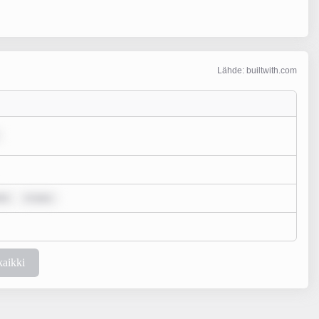
Lähde: builtwith.com
lo
m ipsu
kaikki