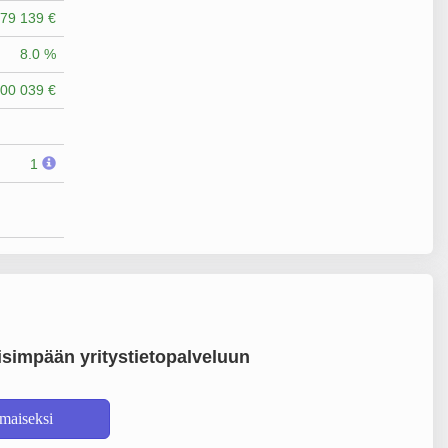
79 139 €
8.0 %
00 039 €
1
simpään yritystietopalveluun
lmaiseksi