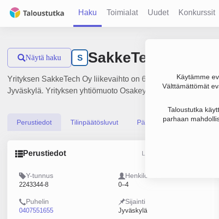
Haku
Toimialat
Uudet
Konkurssit
SakkeTech Oy
Näytä haku
S
Käytämme evä
Yrityksen SakkeTech Oy liikevaihto on 6 milj. € ja tulos 479 
Välttämättömät evä
Jyväskylä. Yrityksen yhtiömuoto Osakeyhtiö (OY).
Taloustutka käyt
parhaan mahdollis
Perustiedot
Tilinpäätösluvut
Päättäjätiedot
Perustiedot
Lähde: YTJ, PRH, Traficom
Y-tunnus
Henkilöstömäärä
2243344-8
0–4
Puhelin
Sijainti
0407551655
Jyväskylä