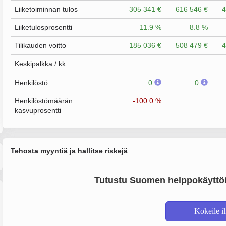
Liiketoiminnan tulos
305 341 €
616 546 €
4
Liiketulosprosentti
11.9 %
8.8 %
Tilikauden voitto
185 036 €
508 479 €
4
Keskipalkka / kk
Henkilöstö
0
0
Henkilöstömäärän
-100.0 %
kasvuprosentti
Tehosta myyntiä ja hallitse riskejä
Tutustu Suomen helppokäyttöi
Kokeile i