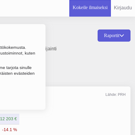
Kokeile ilmaiseksi
Kirjaudu
Raportit
ttökokemusta.
tamisvuosi 2009 ja sijainti
rustoiminnot, kuten
e tarjota sinulle
räisten evästeiden
Lähde: PRH
Liikevaihto
12/2025
012 203 €
-14.1 %