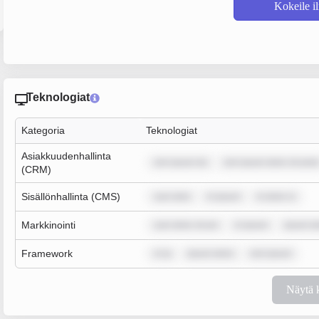
Kokeile i
Teknologiat
Kategoria
Teknologiat
Asiakkuudenhallinta
rem ipsum do
rem ipsum dolor sit amet
(CRM)
Sisällönhallinta (CMS)
sum dolo
m ipsum
m dolor si
Markkinointi
sum dolor sit am
m ipsum
ipsum do
Framework
m ip
ipsum dolor
rem ipsum
Näytä 