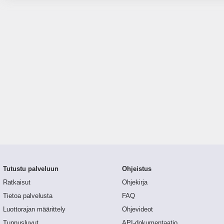
Tutustu palveluun
Ohjeistus
Ratkaisut
Ohjekirja
Tietoa palvelusta
FAQ
Luottorajan määrittely
Ohjevideot
Tunnusluvut
API-dokumentaatio