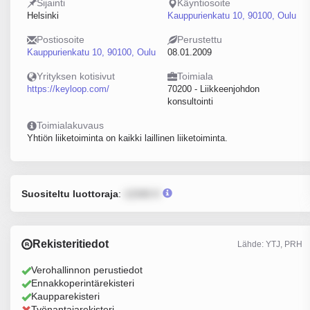
Sijainti
Käyntiosoite
Helsinki
Kauppurienkatu 10, 90100, Oulu
Postiosoite
Perustettu
Kauppurienkatu 10, 90100, Oulu
08.01.2009
Yrityksen kotisivut
Toimiala
https://keyloop.com/
70200 - Liikkeenjohdon
konsultointi
Toimialakuvaus
Yhtiön liiketoiminta on kaikki laillinen liiketoiminta.
Suositeltu luottoraja
:
12345 €
Rekisteritiedot
Lähde: YTJ, PRH
Verohallinnon perustiedot
Ennakkoperintärekisteri
Kaupparekisteri
Työnantajarekisteri