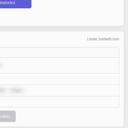
lmaiseksi
Lähde: builtwith.com
lor
m ipsu
kaikki