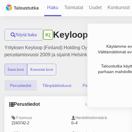
Haku
Toimialat
Uudet
Konkurssit
Keyloop (Finland)
Näytä haku
K(
Käytämme evä
Yrityksen Keyloop (Finland) Holding Oy liikevaihto on 18 000 
Välttämättömät evä
perustamisvuosi 2009 ja sijainti Helsinki. Yrityksen yhtiömuo
Taloustutka käyt
Emon luvut
Konsernin luvut
parhaan mahdollis
Perustiedot
Tilinpäätösluvut
Päättäjätiedot
Perustiedot
Lähde: YTJ, PRH, Traficom
Y-tunnus
Henkilöstömäärä
2243742-2
0–4