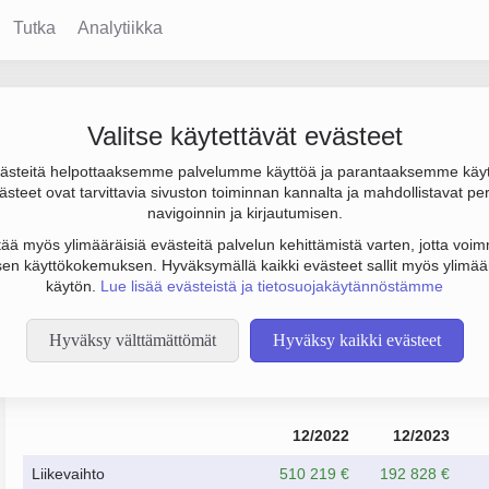
Tutka
Analytiikka
 Holding Oy
Valitse käytettävät evästeet
steitä helpottaaksemme palvelumme käyttöä ja parantaaksemme käy
€, tulos -578 € ja henkilöstömäärä 0. Sen päätoimiala on Liikke
steet ovat tarvittavia sivuston toiminnan kannalta ja mahdollistavat pe
to Osakeyhtiö (OY).
navigoinnin ja kirjautumisen.
tää myös ylimääräisiä evästeitä palvelun kehittämistä varten, jotta voimm
en käyttökokemuksen. Hyväksymällä kaikki evästeet sallit myös ylimää
käytön.
Lue lisää evästeistä ja tietosuojakäytännöstämme
Hyväksy välttämättömät
Hyväksy kaikki evästeet
Taloustiedot
12/2022
12/2023
Liikevaihto
510 219 €
192 828 €