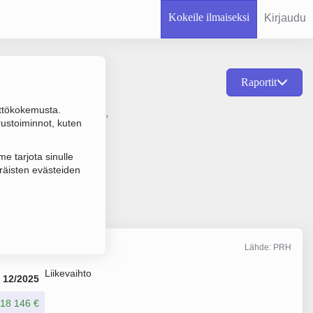
Kokeile ilmaiseksi
Kirjaudu
Raportit
ttökokemusta.
enjohdon konsultointi,
rustoiminnot, kuten
e tarjota sinulle
räisten evästeiden
Lähde: PRH
Liikevaihto
12/2025
18 146 €