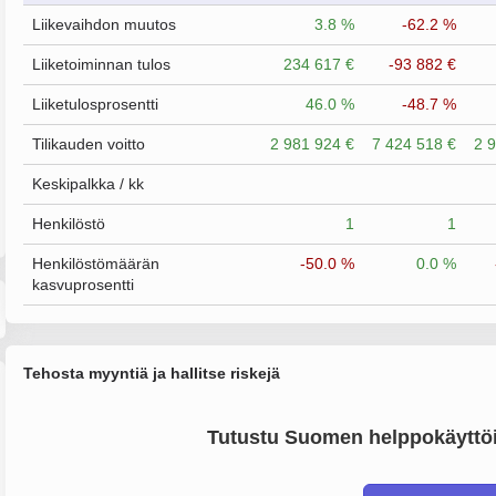
Liikevaihdon muutos
3.8 %
-62.2 %
Liiketoiminnan tulos
234 617 €
-93 882 €
Liiketulosprosentti
46.0 %
-48.7 %
Tilikauden voitto
2 981 924 €
7 424 518 €
2 
Keskipalkka / kk
Henkilöstö
1
1
Henkilöstömäärän
-50.0 %
0.0 %
kasvuprosentti
Tehosta myyntiä ja hallitse riskejä
Tutustu Suomen helppokäyttöi