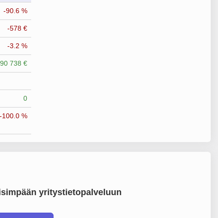
-90.6 %
-578 €
-3.2 %
990 738 €
0
-100.0 %
simpään yritystietopalveluun