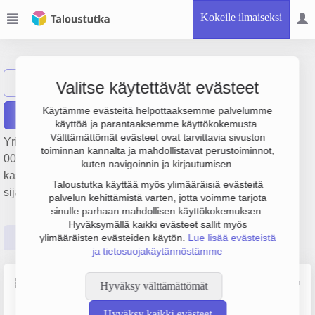
Kokeile ilmaiseksi
Prihtin Talo Oy
Näytä haku
PT
Valitse käytettävät evästeet
Käytämme evästeitä helpottaaksemme palvelumme
Raportit
käyttöä ja parantaaksemme käyttökokemusta.
Välttämättömät evästeet ovat tarvittavia sivuston
Yrityksen Prihtin Talo Oy liikevaihto on 284 000 €, tulos 69
toiminnan kannalta ja mahdollistavat perustoiminnot,
000 € ja henkilöstömäärä 1. Sen päätoimiala on Yhdistetty
kuten navigoinnin ja kirjautumisen.
kasvinviljely ja kotieläintalous, perustamisvuosi 2009 ja
Taloustutka käyttää myös ylimääräisiä evästeitä
sijainti Sastamala. Yrityksen yhtiömuoto Osakeyhtiö (OY).
palvelun kehittämistä varten, jotta voimme tarjota
sinulle parhaan mahdollisen käyttökokemuksen.
Hyväksymällä kaikki evästeet sallit myös
Perustiedot
Tilinpäätösluvut
Päättäjätiedot
ylimääräisten evästeiden käytön.
Lue lisää evästeistä
ja tietosuojakäytännöstämme
Perustiedot
Lähde: YTJ, PRH, Traficom
Hyväksy välttämättömät
Hyväksy kaikki evästeet
Y-tunnus
Henkilöstömäärä