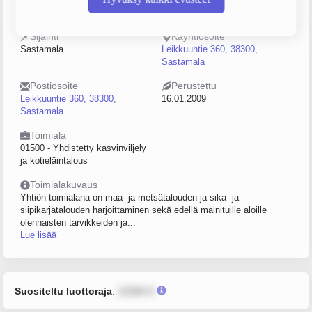
2245235-8
0–4
Sijainti
Käyntiosoite
Sastamala
Leikkuuntie 360, 38300,
Sastamala
Postiosoite
Perustettu
Leikkuuntie 360, 38300,
16.01.2009
Sastamala
Toimiala
01500 - Yhdistetty kasvinviljely
ja kotieläintalous
Toimialakuvaus
Yhtiön toimialana on maa- ja metsätalouden ja sika- ja
siipikarjatalouden harjoittaminen sekä edellä mainituille aloille
olennaisten tarvikkeiden ja...
Lue lisää
Suositeltu luottoraja
:
12345 €