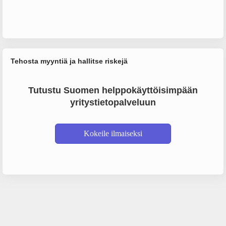
Tehosta myyntiä ja hallitse riskejä
Tutustu Suomen helppokäyttöisimpään
yritystietopalveluun
Kokeile ilmaiseksi