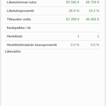
Liiketoiminnan tulos
83 345 €
68 709 €
Liiketulosprosentti
28.4 %
24.2 %
Tilikauden voitto
62 358 €
46 466 €
Keskipalkka / kk
Henkilöstö
1
1
Henkilöstömäärän kasvuprosentti
0.0 %
0.0 %
Liikevaihto