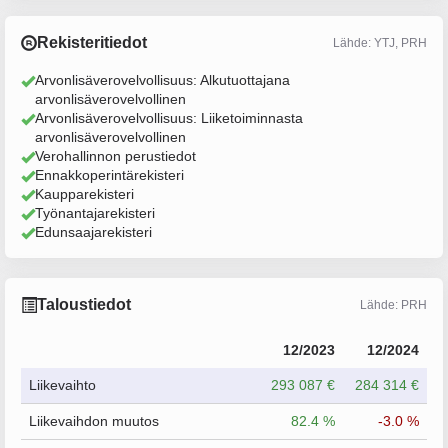
Rekisteritiedot
Lähde: YTJ, PRH
Arvonlisäverovelvollisuus: Alkutuottajana
arvonlisäverovelvollinen
Arvonlisäverovelvollisuus: Liiketoiminnasta
arvonlisäverovelvollinen
Verohallinnon perustiedot
Ennakkoperintärekisteri
Kaupparekisteri
Työnantajarekisteri
Edunsaajarekisteri
Taloustiedot
Lähde: PRH
12/2023
12/2024
Liikevaihto
293 087 €
284 314 €
Liikevaihdon muutos
82.4 %
-3.0 %