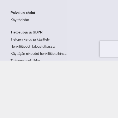
Palvelun ehdot
Käyttöehdot
Tietosuoja ja GDPR
Tietojen keruu ja käsittely
Henkilötiedot Taloustutkassa
Käyttäjän oikeudet henkilötietoihinsa
Tietosuojapolitiikka
Tietoturvapolitiikka
Evästeet
Tutustu palveluun
Ratkaisut
Tietoa palvelusta
Luottorajan määrittely
Tunnusluvut