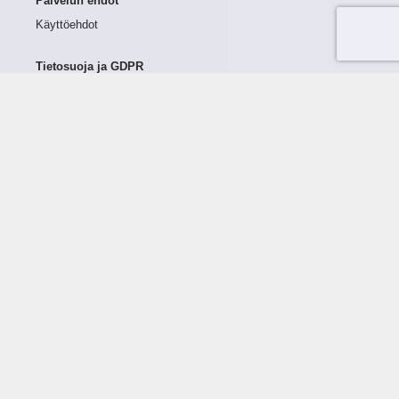
Palvelun ehdot
Käyttöehdot
Tietosuoja ja GDPR
Tietojen keruu ja käsittely
Henkilötiedot Taloustutkassa
Käyttäjän oikeudet henkilötietoihinsa
Tietosuojapolitiikka
Tietoturvapolitiikka
Evästeet
Tutustu palveluun
Ratkaisut
Tietoa palvelusta
Luottorajan määrittely
Tunnusluvut
Maksuviiveet
Hinnasto