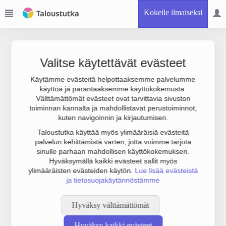
Kokeile ilmaiseksi
Valitse käytettävät evästeet
Käytämme evästeitä helpottaaksemme palvelumme
käyttöä ja parantaaksemme käyttökokemusta.
Joudumme käyttämään botinestovarmennusta sivustollamme.
Välttämättömät evästeet ovat tarvittavia sivuston
Suoritathan alla olevan varmistuksen.
toiminnan kannalta ja mahdollistavat perustoiminnot,
kuten navigoinnin ja kirjautumisen.
Taloustutka käyttää myös ylimääräisiä evästeitä
palvelun kehittämistä varten, jotta voimme tarjota
sinulle parhaan mahdollisen käyttökokemuksen.
Hyväksymällä kaikki evästeet sallit myös
ylimääräisten evästeiden käytön.
Lue lisää evästeistä
ja tietosuojakäytännöstämme
Hyväksy välttämättömät
Hyväksy kaikki evästeet