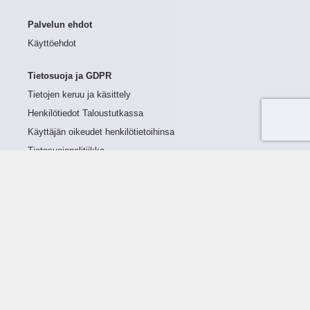
Palvelun ehdot
Käyttöehdot
Tietosuoja ja GDPR
Tietojen keruu ja käsittely
Henkilötiedot Taloustutkassa
Käyttäjän oikeudet henkilötietoihinsa
Tietosuojapolitiikka
Tietoturvapolitiikka
Evästeet
Tutustu palveluun
Ratkaisut
Tietoa palvelusta
Luottorajan määrittely
Tunnusluvut
Maksuviiveet