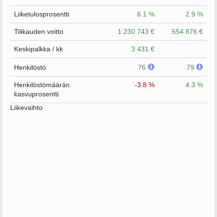
Liiketulosprosentti
6.1 %
2.9 %
Tilikauden voitto
1 230 743 €
554 876 €
Keskipalkka / kk
3 431 €
Henkilöstö
76
79
Henkilöstömäärän
-3.8 %
4.3 %
kasvuprosentti
Liikevaihto