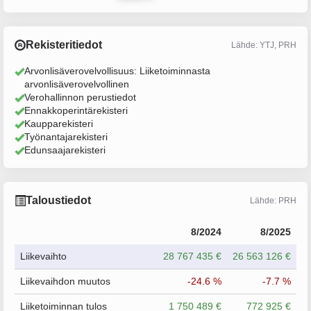
Rekisteritiedot
Lähde: YTJ, PRH
Arvonlisäverovelvollisuus: Liiketoiminnasta
arvonlisäverovelvollinen
Verohallinnon perustiedot
Ennakkoperintärekisteri
Kaupparekisteri
Työnantajarekisteri
Edunsaajarekisteri
Taloustiedot
Lähde: PRH
8/2024
8/2025
Liikevaihto
28 767 435 €
26 563 126 €
Liikevaihdon muutos
-24.6 %
-7.7 %
Liiketoiminnan tulos
1 750 489 €
772 925 €