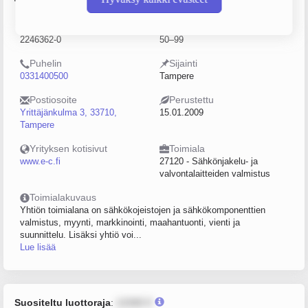
Y-tunnus
Henkilöstömäärä
2246362-0
50–99
Puhelin
Sijainti
0331400500
Tampere
Postiosoite
Perustettu
Yrittäjänkulma 3, 33710,
15.01.2009
Tampere
Yrityksen kotisivut
Toimiala
www.e-c.fi
27120 - Sähkönjakelu- ja
valvontalaitteiden valmistus
Toimialakuvaus
Yhtiön toimialana on sähkökojeistojen ja sähkökomponenttien
valmistus, myynti, markkinointi, maahantuonti, vienti ja
suunnittelu. Lisäksi yhtiö voi...
Lue lisää
Suositeltu luottoraja
:
12345 €