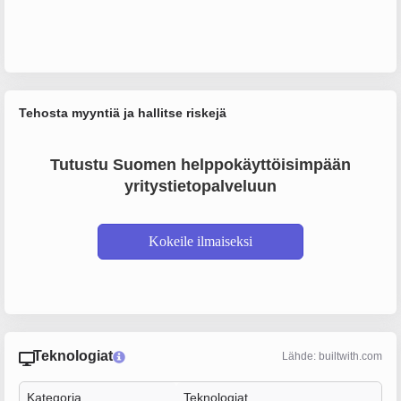
Tehosta myyntiä ja hallitse riskejä
Tutustu Suomen helppokäyttöisimpään
yritystietopalveluun
Kokeile ilmaiseksi
Teknologiat
Lähde: builtwith.com
Kategoria
Teknologiat