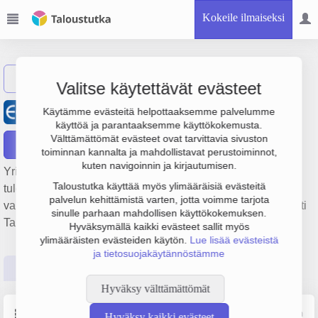
Kokeile ilmaiseksi
Näytä haku
Valitse käytettävät evästeet
EC Electro Center Oy
Käytämme evästeitä helpottaaksemme palvelumme
käyttöä ja parantaaksemme käyttökokemusta.
Välttämättömät evästeet ovat tarvittavia sivuston
Raportit
toiminnan kannalta ja mahdollistavat perustoiminnot,
kuten navigoinnin ja kirjautumisen.
Yrityksen EC Electro Center Oy liikevaihto on 26.6 milj. € ja
Taloustutka käyttää myös ylimääräisiä evästeitä
tulos 773 000 €. Sen päätoimiala on Sähkönjakelu- ja
palvelun kehittämistä varten, jotta voimme tarjota
valvontalaitteiden valmistus, perustamisvuosi 2009 ja sijainti
sinulle parhaan mahdollisen käyttökokemuksen.
Tampere. Yrityksen yhtiömuoto Osakeyhtiö (OY).
Hyväksymällä kaikki evästeet sallit myös
ylimääräisten evästeiden käytön.
Lue lisää evästeistä
ja tietosuojakäytännöstämme
Perustiedot
Tilinpäätösluvut
Päättäjätiedot
Hyväksy välttämättömät
Perustiedot
Lähde: YTJ, PRH, Traficom
Hyväksy kaikki evästeet