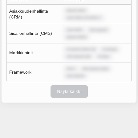
ipsum dolo
Asiakkuudenhallinta
(CRM)
sum dolor sit amet, c
sum dolo
rem ipsum
Sisällönhallinta (CMS)
ipsum dolor
m ipsum dolor sit
m ipsum
Markkinointi
rem ipsum dol
m ipsu
rem i
rem ipsum dolo
Framework
rem ipsum
Näytä kaikki