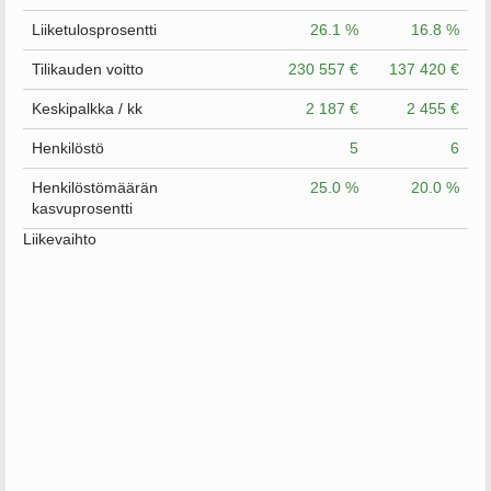
Liiketulosprosentti
26.1 %
16.8 %
Tilikauden voitto
230 557 €
137 420 €
Keskipalkka / kk
2 187 €
2 455 €
Henkilöstö
5
6
Henkilöstömäärän
25.0 %
20.0 %
kasvuprosentti
Liikevaihto