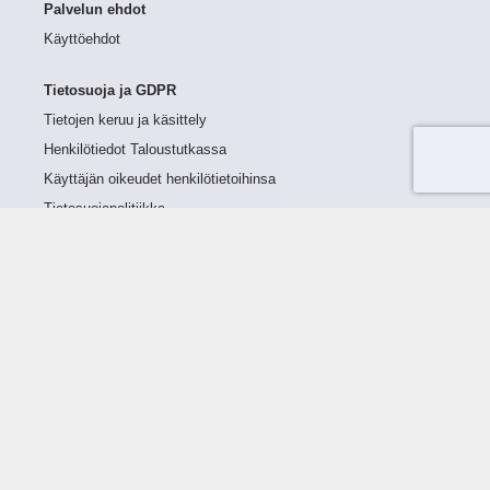
Palvelun ehdot
Käyttöehdot
Tietosuoja ja GDPR
Tietojen keruu ja käsittely
Henkilötiedot Taloustutkassa
Käyttäjän oikeudet henkilötietoihinsa
Tietosuojapolitiikka
Tietoturvapolitiikka
Evästeet
Tutustu palveluun
Ratkaisut
Tietoa palvelusta
Luottorajan määrittely
Tunnusluvut
Maksuviiveet
Hinnasto