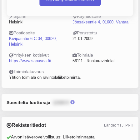
2246725-0
5–9
Sijainti
Käyntiosoite
Helsinki
Jönsaksentie 4, 01600, Vantaa
Postiosoite
Perustettu
Kiviparintie 6 C 34, 00920,
21.01.2009
Helsinki
Yrityksen kotisivut
Toimiala
https://www.sapusca.fi/
56111 - Ruokaravintolat
Toimialakuvaus
Yhtiön toimiala on ravintolaliiketoiminta.
Suositeltu luottoraja
:
12345 €
Rekisteritiedot
Lähde: YTJ, PRH
Arvonlisäverovelvollisuus: Liiketoiminnasta