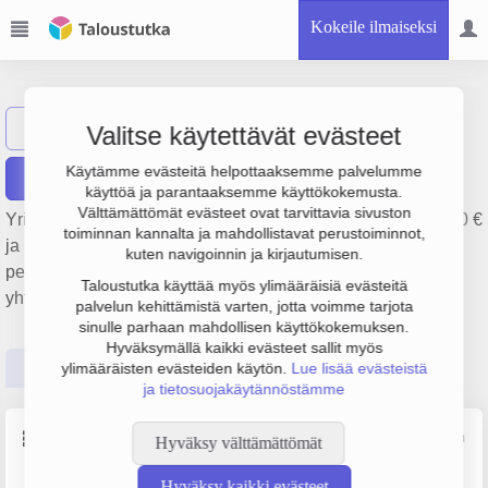
Kokeile ilmaiseksi
Emrearda Oy
Näytä haku
Valitse käytettävät evästeet
Käytämme evästeitä helpottaaksemme palvelumme
Raportit
käyttöä ja parantaaksemme käyttökokemusta.
Välttämättömät evästeet ovat tarvittavia sivuston
Yrityksen Emrearda Oy liikevaihto on 1 milj. €, tulos 169 000 €
toiminnan kannalta ja mahdollistavat perustoiminnot,
ja henkilöstömäärä 6. Sen päätoimiala on Ruokaravintolat,
kuten navigoinnin ja kirjautumisen.
perustamisvuosi 2009 ja sijainti Helsinki. Yrityksen
Taloustutka käyttää myös ylimääräisiä evästeitä
yhtiömuoto Osakeyhtiö (OY).
palvelun kehittämistä varten, jotta voimme tarjota
sinulle parhaan mahdollisen käyttökokemuksen.
Hyväksymällä kaikki evästeet sallit myös
Perustiedot
Tilinpäätösluvut
Päättäjätiedot
ylimääräisten evästeiden käytön.
Lue lisää evästeistä
ja tietosuojakäytännöstämme
Perustiedot
Lähde: YTJ, PRH, Traficom
Hyväksy välttämättömät
Hyväksy kaikki evästeet
Y-tunnus
Henkilöstömäärä