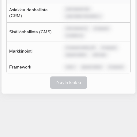
rem ipsum do
Asiakkuudenhallinta
(CRM)
sum dolor sit amet, c
rem ipsum d
m ipsum
Sisällönhallinta (CMS)
m dolor si
m ipsum dolor sit
m ipsum
Markkinointi
ipsum dolor
rem ips
Framework
rem i
ipsum dolor
m ipsum
Näytä kaikki