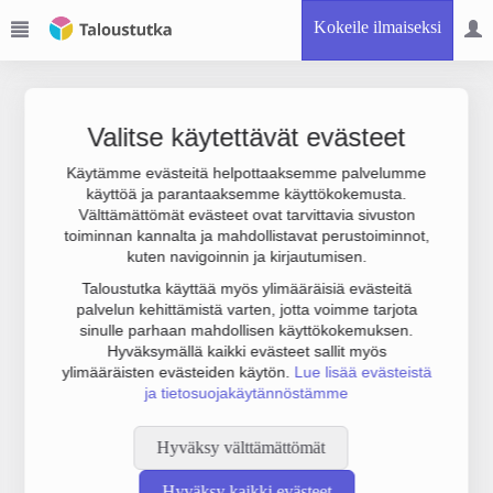
Kokeile ilmaiseksi
Valitse käytettävät evästeet
Käytämme evästeitä helpottaaksemme palvelumme
käyttöä ja parantaaksemme käyttökokemusta.
Joudumme käyttämään botinestovarmennusta sivustollamme.
Välttämättömät evästeet ovat tarvittavia sivuston
Suoritathan alla olevan varmistuksen.
toiminnan kannalta ja mahdollistavat perustoiminnot,
kuten navigoinnin ja kirjautumisen.
Taloustutka käyttää myös ylimääräisiä evästeitä
palvelun kehittämistä varten, jotta voimme tarjota
sinulle parhaan mahdollisen käyttökokemuksen.
Hyväksymällä kaikki evästeet sallit myös
ylimääräisten evästeiden käytön.
Lue lisää evästeistä
ja tietosuojakäytännöstämme
Hyväksy välttämättömät
Hyväksy kaikki evästeet