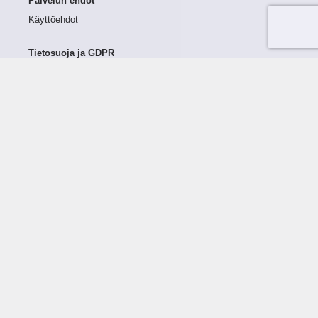
Palvelun ehdot
Käyttöehdot
Tietosuoja ja GDPR
Tietojen keruu ja käsittely
Henkilötiedot Taloustutkassa
Käyttäjän oikeudet henkilötietoihinsa
Tietosuojapolitiikka
Tietoturvapolitiikka
Evästeet
Tutustu palveluun
Ratkaisut
Tietoa palvelusta
Luottorajan määrittely
Tunnusluvut
Maksuviiveet
Hinnasto