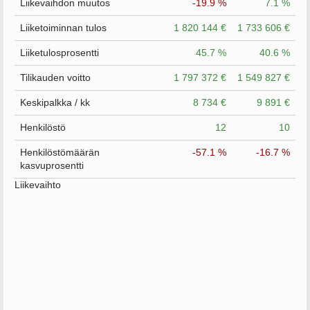
Liikevaihdon muutos
-19.9 %
7.1 %
Liiketoiminnan tulos
1 820 144 €
1 733 606 €
Liiketulosprosentti
45.7 %
40.6 %
Tilikauden voitto
1 797 372 €
1 549 827 €
Keskipalkka / kk
8 734 €
9 891 €
Henkilöstö
12
10
Henkilöstömäärän
-57.1 %
-16.7 %
kasvuprosentti
Liikevaihto