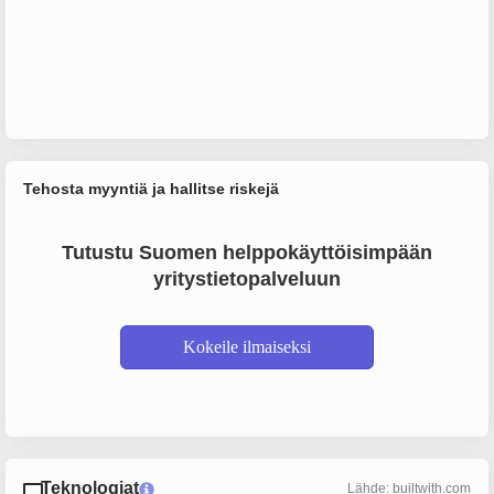
Tehosta myyntiä ja hallitse riskejä
Tutustu Suomen helppokäyttöisimpään
yritystietopalveluun
Kokeile ilmaiseksi
Teknologiat
Lähde: builtwith.com