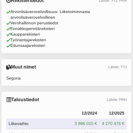
Rekisteritiedot
Lähde: YTJ, PRH
Arvonlisäverovelvollisuus: Liiketoiminnasta
arvonlisäverovelvollinen
Verohallinnon perustiedot
Ennakkoperintärekisteri
Kaupparekisteri
Työnantajarekisteri
Edunsaajarekisteri
Muut nimet
Lähde: YTJ
Segoria
Taloustiedot
Lähde: PRH
12/2024
12/2025
Liikevaihto
3 986 015 €
4 270 476 €