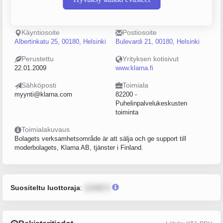
Puhelin
Sijainti
09 42599770
Helsinki
Käyntiosoite
Postiosoite
Albertinkatu 25, 00180, Helsinki
Bulevardi 21, 00180, Helsinki
Perustettu
Yrityksen kotisivut
22.01.2009
www.klarna.fi
Sähköposti
Toimiala
myynti@klarna.com
82200 -
Puhelinpalvelukeskusten
toiminta
Toimialakuvaus
Bolagets verksamhetsområde är att sälja och ge support till
moderbolagets, Klarna AB, tjänster i Finland.
Suositeltu luottoraja
:
12345 €