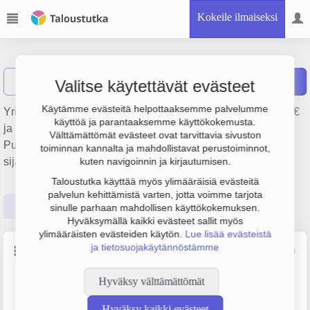
Kokeile ilmaiseksi
Klarna OY
Näytä haku
Raportit
Valitse käytettävät evästeet
Käytämme evästeitä helpottaaksemme palvelumme
Yrityksen Klarna OY liikevaihto on 4.3 milj. €, tulos 1.7 milj. €
käyttöä ja parantaaksemme käyttökokemusta.
ja henkilöstömäärä 10. Sen päätoimiala on
Välttämättömät evästeet ovat tarvittavia sivuston
Puhelinpalvelukeskusten toiminta, perustamisvuosi 2009 ja
toiminnan kannalta ja mahdollistavat perustoiminnot,
sijainti Helsinki. Yrityksen yhtiömuoto Osakeyhtiö (OY).
kuten navigoinnin ja kirjautumisen.
Taloustutka käyttää myös ylimääräisiä evästeitä
palvelun kehittämistä varten, jotta voimme tarjota
Perustiedot
Tilinpäätösluvut
Päättäjätiedot
sinulle parhaan mahdollisen käyttökokemuksen.
Hyväksymällä kaikki evästeet sallit myös
ylimääräisten evästeiden käytön.
Lue lisää evästeistä
ja tietosuojakäytännöstämme
Perustiedot
Lähde: YTJ, PRH, Traficom
Hyväksy välttämättömät
Y-tunnus
Henkilöstömäärä
2247127-6
10–19
Hyväksy kaikki evästeet