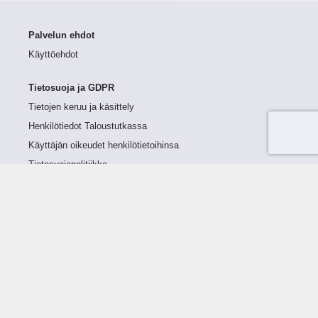
Palvelun ehdot
Käyttöehdot
Tietosuoja ja GDPR
Tietojen keruu ja käsittely
Henkilötiedot Taloustutkassa
Käyttäjän oikeudet henkilötietoihinsa
Tietosuojapolitiikka
Tietoturvapolitiikka
Evästeet
Tutustu palveluun
Ratkaisut
Tietoa palvelusta
Luottorajan määrittely
Tunnusluvut