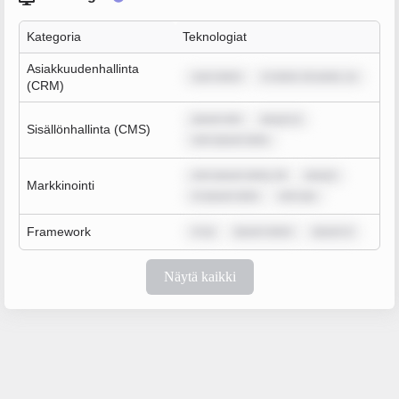
Kategoria
Teknologiat
Asiakkuudenhallinta
sum dolor
m dolor sit amet, co
(CRM)
ipsum dol
ipsum d
Sisällönhallinta (CMS)
rem ipsum dolo
rem ipsum dolor sit
ipsum
Markkinointi
m ipsum dolo
rem ips
Framework
m ip
ipsum dolor
ipsum d
Näytä kaikki