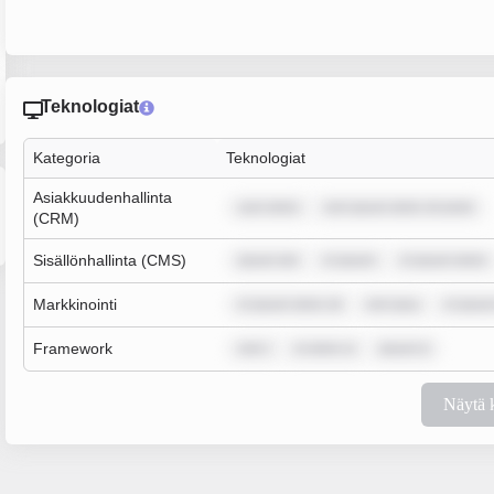
Teknologiat
Kategoria
Teknologiat
Asiakkuudenhallinta
sum dolor
rem ipsum dolor sit amet
(CRM)
Sisällönhallinta (CMS)
ipsum dol
m ipsum
m ipsum dolor
Markkinointi
m ipsum dolor sit
rem ipsu
m ipsum
Framework
rem i
m dolor si
ipsum d
Näytä 