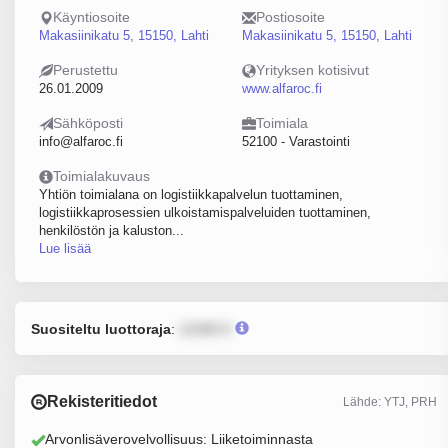
Käyntiosoite
Postiosoite
Makasiinikatu 5, 15150, Lahti
Makasiinikatu 5, 15150, Lahti
Perustettu
Yrityksen kotisivut
26.01.2009
www.alfaroc.fi
Sähköposti
Toimiala
info@alfaroc.fi
52100 - Varastointi
Toimialakuvaus
Yhtiön toimialana on logistiikkapalvelun tuottaminen,
logistiikkaprosessien ulkoistamispalveluiden tuottaminen,
henkilöstön ja kaluston...
Lue lisää
Suositeltu luottoraja
:
12345 €
Rekisteritiedot
Lähde: YTJ, PRH
Arvonlisäverovelvollisuus: Liiketoiminnasta