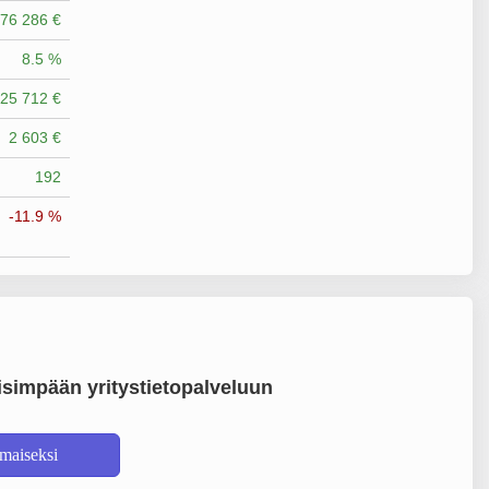
76 286 €
8.5 %
25 712 €
2 603 €
192
-11.9 %
simpään yritystietopalveluun
lmaiseksi