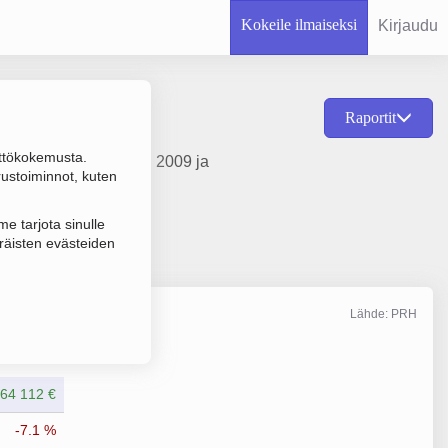
Kokeile ilmaiseksi
Kirjaudu
Raportit
ttökokemusta.
ointi, perustamisvuosi 2009 ja
rustoiminnot, kuten
e tarjota sinulle
räisten evästeiden
Lähde: PRH
Liikevaihto
12/2025
64 112 €
-7.1 %