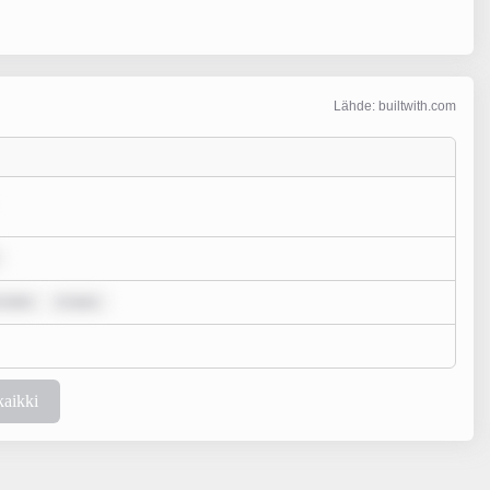
Lähde: builtwith.com
 dolo
m ipsu
kaikki