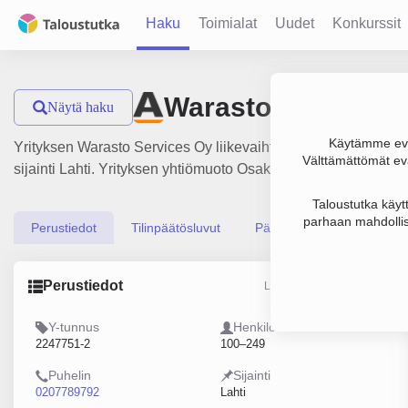
Haku
Toimialat
Uudet
Konkurssit
Warasto Services 
Näytä haku
Käytämme evä
Yrityksen Warasto Services Oy liikevaihto on 10.3 milj. €, tu
Välttämättömät evä
sijainti Lahti. Yrityksen yhtiömuoto Osakeyhtiö (OY).
Taloustutka käyt
parhaan mahdollis
Perustiedot
Tilinpäätösluvut
Päättäjätiedot
Perustiedot
Lähde: YTJ, PRH, Traficom
Y-tunnus
Henkilöstömäärä
2247751-2
100–249
Puhelin
Sijainti
0207789792
Lahti