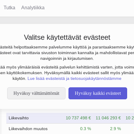
Tutka
Analytiikka
Oy
Valitse käytettävät evästeet
steitä helpottaaksemme palvelumme käyttöä ja parantaaksemme käy
los 876 000 € ja henkilöstömäärä 192. Sen päätoimiala on Varast
steet ovat tarvittavia sivuston toiminnan kannalta ja mahdollistavat pe
navigoinnin ja kirjautumisen.
tää myös ylimääräisiä evästeitä palvelun kehittämistä varten, jotta voimm
en käyttökokemuksen. Hyväksymällä kaikki evästeet sallit myös ylimää
käytön.
Lue lisää evästeistä ja tietosuojakäytännöstämme
Hyväksy välttämättömät
Hyväksy kaikki evästeet
Taloustiedot
12/2023
12/2024
Liikevaihto
10 737 498 €
11 046 293 €
10 2
Liikevaihdon muutos
0.3 %
2.9 %