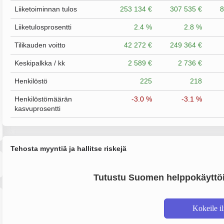
Liiketoiminnan tulos
253 134 €
307 535 €
8
Liiketulosprosentti
2.4 %
2.8 %
Tilikauden voitto
42 272 €
249 364 €
Keskipalkka / kk
2 589 €
2 736 €
Henkilöstö
225
218
Henkilöstömäärän
-3.0 %
-3.1 %
kasvuprosentti
Tehosta myyntiä ja hallitse riskejä
Tutustu Suomen helppokäyttöi
Kokeile i