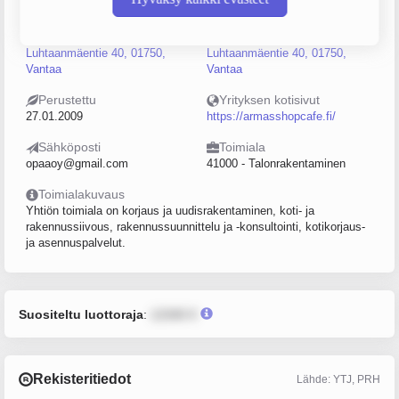
0405696709
Vantaa
Käyntiosoite
Postiosoite
Luhtaanmäentie 40, 01750,
Luhtaanmäentie 40, 01750,
Vantaa
Vantaa
Perustettu
Yrityksen kotisivut
27.01.2009
https://armasshopcafe.fi/
Sähköposti
Toimiala
opaaoy@gmail.com
41000 - Talonrakentaminen
Toimialakuvaus
Yhtiön toimiala on korjaus ja uudisrakentaminen, koti- ja
rakennussiivous, rakennussuunnittelu ja -konsultointi, kotikorjaus-
ja asennuspalvelut.
Suositeltu luottoraja
:
12345 €
Rekisteritiedot
Lähde: YTJ, PRH