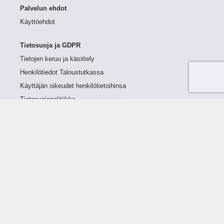
Palvelun ehdot
Käyttöehdot
Tietosuoja ja GDPR
Tietojen keruu ja käsittely
Henkilötiedot Taloustutkassa
Käyttäjän oikeudet henkilötietoihinsa
Tietosuojapolitiikka
Tietoturvapolitiikka
Evästeet
Tutustu palveluun
Ratkaisut
Tietoa palvelusta
Luottorajan määrittely
Tunnusluvut
Maksuviiveet