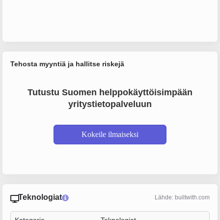
Tehosta myyntiä ja hallitse riskejä
Tutustu Suomen helppokäyttöisimpään
yritystietopalveluun
Kokeile ilmaiseksi
Teknologiat
Lähde: builtwith.com