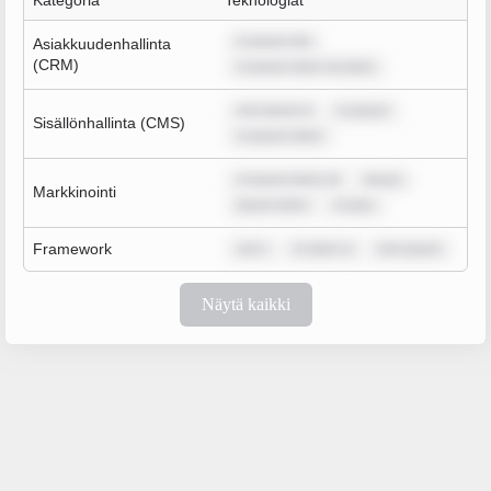
Kategoria
Teknologiat
m ipsum dol
Asiakkuudenhallinta
(CRM)
m ipsum dolor sit amet,
rem ipsum d
m ipsum
Sisällönhallinta (CMS)
m ipsum dolor
m ipsum dolor sit
ipsum
Markkinointi
ipsum dolor
m ipsu
Framework
rem i
m dolor si
rem ipsum
Näytä kaikki