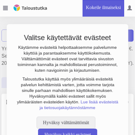
Kokeile ilmaiseksi
Opaa Oy
Näytä haku
Raportit
Valitse käytettävät evästeet
Käytämme evästeitä helpottaaksemme palvelumme
Yrityksen Opaa Oy liikevaihto on 380 000 € ja tulos -15 000 €.
käyttöä ja parantaaksemme käyttökokemusta.
Sen päätoimiala on Talonrakentaminen, perustamisvuosi
Välttämättömät evästeet ovat tarvittavia sivuston
2009 ja sijainti Vantaa. Yrityksen yhtiömuoto Osakeyhtiö (OY).
toiminnan kannalta ja mahdollistavat perustoiminnot,
kuten navigoinnin ja kirjautumisen.
Taloustutka käyttää myös ylimääräisiä evästeitä
Perustiedot
Tilinpäätösluvut
Päättäjätiedot
palvelun kehittämistä varten, jotta voimme tarjota
sinulle parhaan mahdollisen käyttökokemuksen.
Hyväksymällä kaikki evästeet sallit myös
Perustiedot
ylimääräisten evästeiden käytön.
Lue lisää evästeistä
Lähde: YTJ, PRH, Traficom
ja tietosuojakäytännöstämme
Y-tunnus
Henkilöstömäärä
2248088-5
0–4
Hyväksy välttämättömät
Puhelin
Sijainti
Hyväksy kaikki evästeet