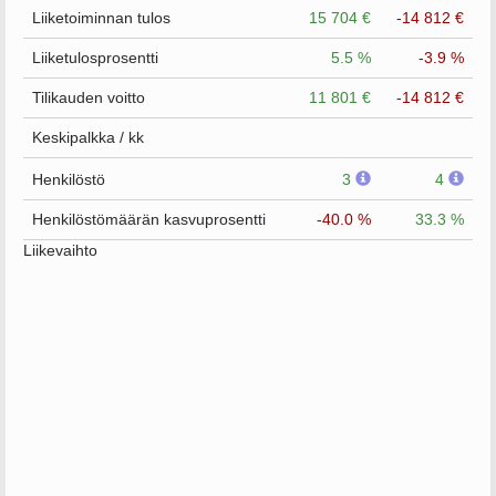
Liiketoiminnan tulos
15 704 €
-14 812 €
Liiketulosprosentti
5.5 %
-3.9 %
Tilikauden voitto
11 801 €
-14 812 €
Keskipalkka / kk
Henkilöstö
3
4
Henkilöstömäärän kasvuprosentti
-40.0 %
33.3 %
Liikevaihto