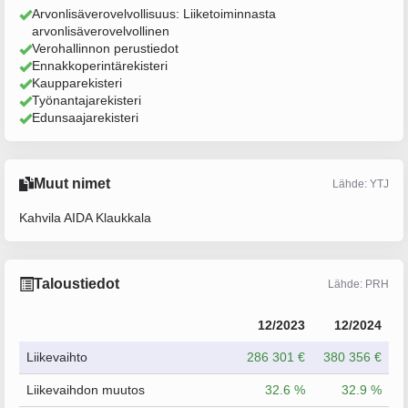
Arvonlisäverovelvollisuus: Liiketoiminnasta
arvonlisäverovelvollinen
Verohallinnon perustiedot
Ennakkoperintärekisteri
Kaupparekisteri
Työnantajarekisteri
Edunsaajarekisteri
Muut nimet
Lähde: YTJ
Kahvila AIDA Klaukkala
Taloustiedot
Lähde: PRH
12/2023
12/2024
Liikevaihto
286 301 €
380 356 €
Liikevaihdon muutos
32.6 %
32.9 %