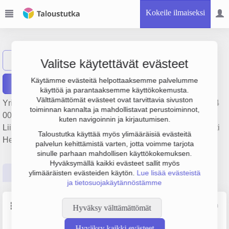
Kokeile ilmaiseksi
First Whistle Oy
Näytä haku
Valitse käytettävät evästeet
Käytämme evästeitä helpottaaksemme palvelumme
Raportit
käyttöä ja parantaaksemme käyttökokemusta.
Välttämättömät evästeet ovat tarvittavia sivuston
Yrityksen First Whistle Oy liikevaihto on 1.2 milj. €, tulos 114
toiminnan kannalta ja mahdollistavat perustoiminnot,
000 € ja henkilöstömäärä 5. Sen päätoimiala on
kuten navigoinnin ja kirjautumisen.
Liikkeenjohdon konsultointi, perustamisvuosi 2009 ja sijainti
Taloustutka käyttää myös ylimääräisiä evästeitä
Helsinki. Yrityksen yhtiömuoto Osakeyhtiö (OY).
palvelun kehittämistä varten, jotta voimme tarjota
sinulle parhaan mahdollisen käyttökokemuksen.
Hyväksymällä kaikki evästeet sallit myös
Perustiedot
Tilinpäätösluvut
Päättäjätiedot
ylimääräisten evästeiden käytön.
Lue lisää evästeistä
ja tietosuojakäytännöstämme
Perustiedot
Lähde: YTJ, PRH, Traficom
Hyväksy välttämättömät
Hyväksy kaikki evästeet
Y-tunnus
Henkilöstömäärä