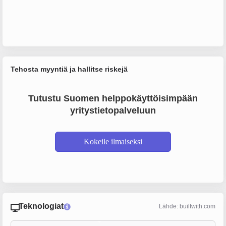
Tehosta myyntiä ja hallitse riskejä
Tutustu Suomen helppokäyttöisimpään
yritystietopalveluun
Kokeile ilmaiseksi
Teknologiat
Lähde: builtwith.com