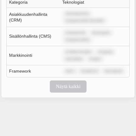
Kategoria
Teknologiat
rem ipsum do
Asiakkuudenhallinta
(CRM)
m ipsum dolor sit amet,
m ipsum do
rem ipsum
Sisällönhallinta (CMS)
m ipsum dolor
m dolor sit ame
m ipsum
Markkinointi
sum dolor
m ipsu
Framework
rem i
m dolor si
rem ipsum
Näytä kaikki