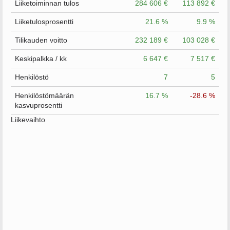
Liiketoiminnan tulos
284 606 €
113 892 €
Liiketulosprosentti
21.6 %
9.9 %
Tilikauden voitto
232 189 €
103 028 €
Keskipalkka / kk
6 647 €
7 517 €
Henkilöstö
7
5
Henkilöstömäärän
16.7 %
-28.6 %
kasvuprosentti
Liikevaihto