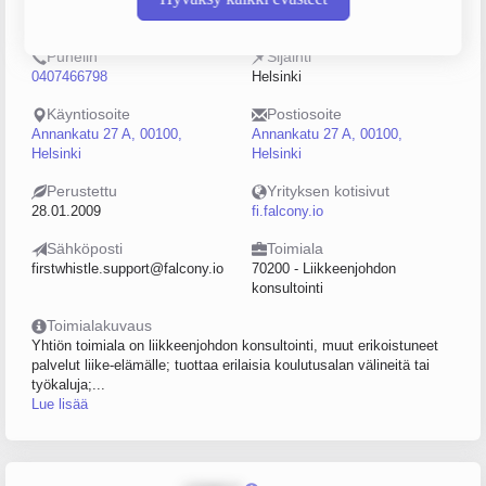
2248102-8
5–9
Puhelin
Sijainti
0407466798
Helsinki
Käyntiosoite
Postiosoite
Annankatu 27 A, 00100,
Annankatu 27 A, 00100,
Helsinki
Helsinki
Perustettu
Yrityksen kotisivut
28.01.2009
fi.falcony.io
Sähköposti
Toimiala
firstwhistle.support@falcony.io
70200 - Liikkeenjohdon
konsultointi
Toimialakuvaus
Yhtiön toimiala on liikkeenjohdon konsultointi, muut erikoistuneet
palvelut liike-elämälle; tuottaa erilaisia koulutusalan välineitä tai
työkaluja;...
Lue lisää