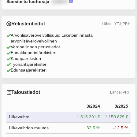
Suositeltu luottoraja
:
12345 €
Rekisteritiedot
Lähde: YTJ, PRH
Arvonlisäverovelvollisuus: Liiketoiminnasta
arvonlisäverovelvollinen
Verohallinnon perustiedot
Ennakkoperintärekisteri
Kaupparekisteri
Työnantajarekisteri
Edunsaajarekisteri
Taloustiedot
Lähde: PRH
3/2024
3/2025
Liikevaihto
1 315 391 €
1 150 829 €
Liikevaihdon muutos
32.5 %
-12.5 %