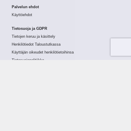
Palvelun ehdot
Käyttöehdot
Tietosuoja ja GDPR
Tietojen keruu ja käsittely
Henkilötiedot Taloustutkassa
Käyttäjän oikeudet henkilötietoihinsa
Tietosuojapolitiikka
Tietoturvapolitiikka
Evästeet
Tutustu palveluun
Ratkaisut
Tietoa palvelusta
Luottorajan määrittely
Tunnusluvut
Maksuviiveet