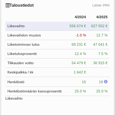
Taloustiedot
Lähde: PRH
4/2024
4/2025
Liikevaihto
556 674 €
627 552 €
Liikevaihdon muutos
-1.0 %
12.7 %
Liiketoiminnan tulos
69 231 €
47 041 €
Liiketulosprosentti
12.4 %
7.5 %
Tilikauden voitto
54 479 €
36 915 €
Keskipalkka / kk
1 642 €
Henkilöstö
15
19
Henkilöstömäärän kasvuprosentti
25.0 %
25.0 %
Liikevaihto