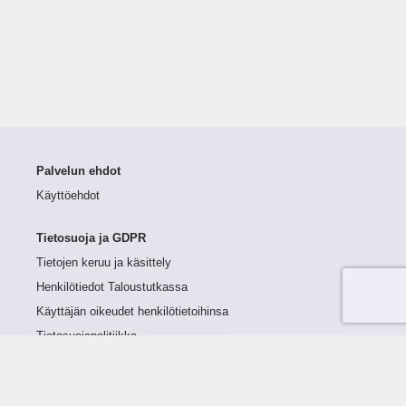
Palvelun ehdot
Käyttöehdot
Tietosuoja ja GDPR
Tietojen keruu ja käsittely
Henkilötiedot Taloustutkassa
Käyttäjän oikeudet henkilötietoihinsa
Tietosuojapolitiikka
Tietoturvapolitiikka
Evästeet