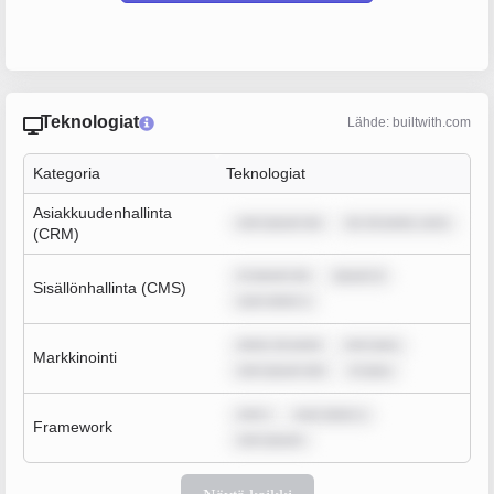
Teknologiat
Lähde: builtwith.com
Kategoria
Teknologiat
Asiakkuudenhallinta
rem ipsum do
lor sit amet, cons
(CRM)
m ipsum do
ipsum d
Sisällönhallinta (CMS)
sum dolor s
dolor sit amet
rem ipsu
Markkinointi
rem ipsum dol
m ipsu
rem i
sum dolor s
Framework
rem ipsum