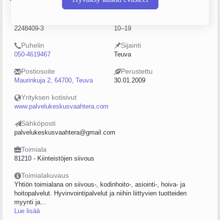
Y-tunnus
Henkilöstömäärä
2248409-3
10–19
Puhelin
Sijainti
050-4619467
Teuva
Postiosoite
Perustettu
Maurinkuja 2, 64700, Teuva
30.01.2009
Yrityksen kotisivut
www.palvelukeskusvaahtera.com
Sähköposti
palvelukeskusvaahtera@gmail.com
Toimiala
81210 - Kiinteistöjen siivous
Toimialakuvaus
Yhtiön toimialana on siivous-, kodinhoito-, asiointi-, hoiva- ja
hoitopalvelut. Hyvinvointipalvelut ja niihin liittyvien tuotteiden
myynti ja...
Lue lisää