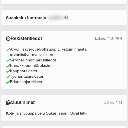
Suositeltu luottoraja
:
12345 €
Rekisteritiedot
Lähde: YTJ, PRH
Arvonlisäverovelvollisuus: Liiketoiminnasta
arvonlisäverovelvollinen
Verohallinnon perustiedot
Ennakkoperintärekisteri
Kaupparekisteri
Työnantajarekisteri
Edunsaajarekisteri
Muut nimet
Lähde: YTJ
Koti- ja siivouspalvelu Sukari seur., OivaHetki