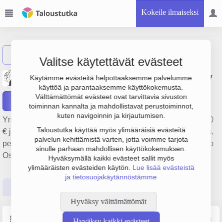
Kokeile ilmaiseksi
Näytä haku
Valitse käytettävät evästeet
Palvelukeskus Vaahtera Oy
Käytämme evästeitä helpottaaksemme palvelumme
käyttöä ja parantaaksemme käyttökokemusta.
Välttämättömät evästeet ovat tarvittavia sivuston
Raportit
toiminnan kannalta ja mahdollistavat perustoiminnot,
kuten navigoinnin ja kirjautumisen.
Yrityksen Palvelukeskus Vaahtera Oy liikevaihto on 628 000
Taloustutka käyttää myös ylimääräisiä evästeitä
€ ja tulos 47 000 €. Sen päätoimiala on Kiinteistöjen siivous,
palvelun kehittämistä varten, jotta voimme tarjota
perustamisvuosi 2009 ja sijainti Teuva. Yrityksen yhtiömuoto
sinulle parhaan mahdollisen käyttökokemuksen.
Osakeyhtiö (OY).
Hyväksymällä kaikki evästeet sallit myös
ylimääräisten evästeiden käytön.
Lue lisää evästeistä
ja tietosuojakäytännöstämme
Perustiedot
Tilinpäätösluvut
Päättäjätiedot
Hyväksy välttämättömät
Perustiedot
Lähde: YTJ, PRH, Traficom
Hyväksy kaikki evästeet