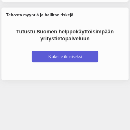
Tehosta myyntiä ja hallitse riskejä
Tutustu Suomen helppokäyttöisimpään
yritystietopalveluun
Kokeile ilmaiseksi