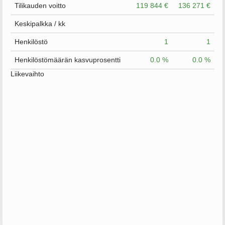
Tilikauden voitto
119 844 €
136 271 €
Keskipalkka / kk
Henkilöstö
1
1
Henkilöstömäärän kasvuprosentti
0.0 %
0.0 %
Liikevaihto