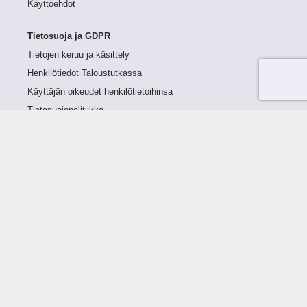
Käyttöehdot
Tietosuoja ja GDPR
Tietojen keruu ja käsittely
Henkilötiedot Taloustutkassa
Käyttäjän oikeudet henkilötietoihinsa
Tietosuojapolitiikka
Tietoturvapolitiikka
Evästeet
Tutustu palveluun
Ratkaisut
Tietoa palvelusta
Luottorajan määrittely
Tunnusluvut
Maksuviiveet
Hinnasto
Päivitykset