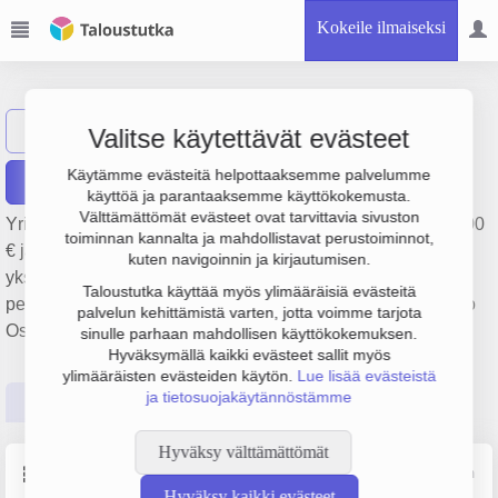
Kokeile ilmaiseksi
Ocudent Oy
Näytä haku
O
Valitse käytettävät evästeet
Käytämme evästeitä helpottaaksemme palvelumme
Raportit
käyttöä ja parantaaksemme käyttökokemusta.
Välttämättömät evästeet ovat tarvittavia sivuston
Yrityksen Ocudent Oy liikevaihto on 256 000 €, tulos 163 000
toiminnan kannalta ja mahdollistavat perustoiminnot,
€ ja henkilöstömäärä 1. Sen päätoimiala on Lääkäriasemat,
kuten navigoinnin ja kirjautumisen.
yksityislääkärit ja vastaavat erikoislääkäripalvelut,
Taloustutka käyttää myös ylimääräisiä evästeitä
perustamisvuosi 2009 ja sijainti Turku. Yrityksen yhtiömuoto
palvelun kehittämistä varten, jotta voimme tarjota
Osakeyhtiö (OY).
sinulle parhaan mahdollisen käyttökokemuksen.
Hyväksymällä kaikki evästeet sallit myös
ylimääräisten evästeiden käytön.
Lue lisää evästeistä
ja tietosuojakäytännöstämme
Perustiedot
Tilinpäätösluvut
Päättäjätiedot
Hyväksy välttämättömät
Perustiedot
Lähde: YTJ, PRH, Traficom
Hyväksy kaikki evästeet