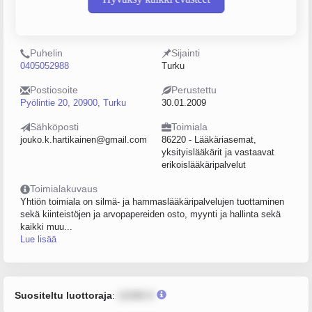
Y-tunnus
Henkilöstömäärä
2248607-2
0–4
Puhelin
Sijainti
0405052988
Turku
Postiosoite
Perustettu
Pyölintie 20, 20900, Turku
30.01.2009
Sähköposti
Toimiala
jouko.k.hartikainen@gmail.com
86220 - Lääkäriasemat,
yksityislääkärit ja vastaavat
erikoislääkäripalvelut
Toimialakuvaus
Yhtiön toimiala on silmä- ja hammaslääkäripalvelujen tuottaminen
sekä kiinteistöjen ja arvopapereiden osto, myynti ja hallinta sekä
kaikki muu...
Lue lisää
Suositeltu luottoraja
:
12345 €