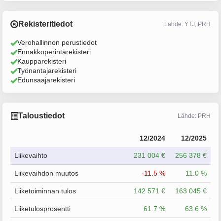
Rekisteritiedot
Lähde: YTJ, PRH
Verohallinnon perustiedot
Ennakkoperintärekisteri
Kaupparekisteri
Työnantajarekisteri
Edunsaajarekisteri
Taloustiedot
Lähde: PRH
12/2024
12/2025
Liikevaihto
231 004 €
256 378 €
Liikevaihdon muutos
-11.5 %
11.0 %
Liiketoiminnan tulos
142 571 €
163 045 €
Liiketulosprosentti
61.7 %
63.6 %