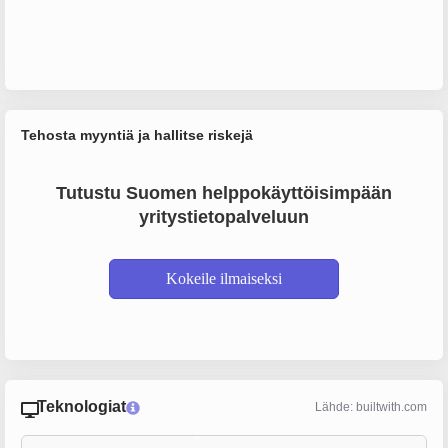
Tehosta myyntiä ja hallitse riskejä
Tutustu Suomen helppokäyttöisimpään
yritystietopalveluun
Kokeile ilmaiseksi
Teknologiat
Lähde: builtwith.com