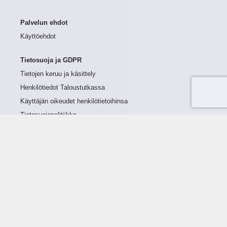
Palvelun ehdot
Käyttöehdot
Tietosuoja ja GDPR
Tietojen keruu ja käsittely
Henkilötiedot Taloustutkassa
Käyttäjän oikeudet henkilötietoihinsa
Tietosuojapolitiikka
Tietoturvapolitiikka
Evästeet
Tutustu palveluun
Ratkaisut
Tietoa palvelusta
Luottorajan määrittely
Tunnusluvut