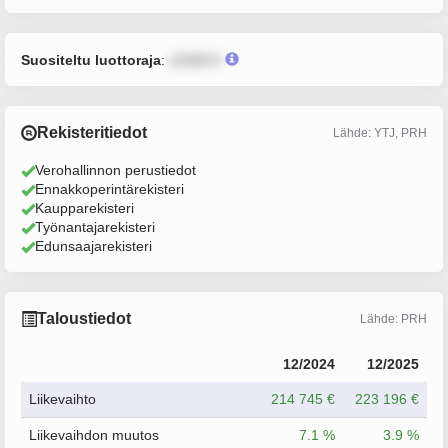
Suositeltu luottoraja
:
12345 €
Rekisteritiedot
Lähde: YTJ, PRH
Verohallinnon perustiedot
Ennakkoperintärekisteri
Kaupparekisteri
Työnantajarekisteri
Edunsaajarekisteri
Taloustiedot
Lähde: PRH
12/2024
12/2025
Liikevaihto
214 745 €
223 196 €
Liikevaihdon muutos
7.1 %
3.9 %