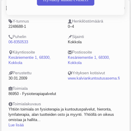
Perustiedot
Lähde: YTJ, PRH, Traficom
Y-tunnus
Henkilöstömäärä
2248688-1
0–4
Puhelin
Sijainti
06-8350533
Kokkola
Käyntiosoite
Postiosoite
Kesäniementie 1, 68300,
Kesäniementie 1, 68300,
Kokkola
Kokkola
Perustettu
Yrityksen kotisivut
30.01.2009
www.kalviankuntoutusasema.fi
Toimiala
86950 - Fysioterapiapalvelut
Toimialakuvaus
Yhtiön toimiala on fysioterapia ja kuntoutuspalvelut, hieronta,
lymfaterapia, alan tuotteiden osto ja myynti. Yhtiöllä on oikeus
omistaa ja hallita...
Lue lisää