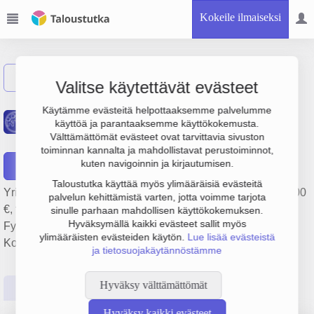
Kokeile ilmaiseksi
Näytä haku
Valitse käytettävät evästeet
Kälviän Kuntoutusasema
Käytämme evästeitä helpottaaksemme palvelumme
käyttöä ja parantaaksemme käyttökokemusta.
Oy
Välttämättömät evästeet ovat tarvittavia sivuston
toiminnan kannalta ja mahdollistavat perustoiminnot,
kuten navigoinnin ja kirjautumisen.
Raportit
Taloustutka käyttää myös ylimääräisiä evästeitä
Yrityksen Kälviän Kuntoutusasema Oy liikevaihto on 223 000
palvelun kehittämistä varten, jotta voimme tarjota
€, tulos 6 000 € ja henkilöstömäärä 3. Sen päätoimiala on
sinulle parhaan mahdollisen käyttökokemuksen.
Hyväksymällä kaikki evästeet sallit myös
Fysioterapiapalvelut, perustamisvuosi 2009 ja sijainti
ylimääräisten evästeiden käytön.
Lue lisää evästeistä
Kokkola. Yrityksen yhtiömuoto Osakeyhtiö (OY).
ja tietosuojakäytännöstämme
Hyväksy välttämättömät
Perustiedot
Tilinpäätösluvut
Päättäjätiedot
Hyväksy kaikki evästeet