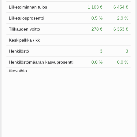
Liiketoiminnan tulos
1 103 €
6 454 €
Liiketulosprosentti
0.5 %
2.9 %
Tilikauden voitto
278 €
6 353 €
Keskipalkka / kk
Henkilöstö
3
3
Henkilöstömäärän kasvuprosentti
0.0 %
0.0 %
Liikevaihto