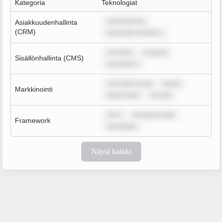
Kategoria
Teknologiat
rem ipsum do
Asiakkuudenhallinta
(CRM)
sum dolor sit amet, c
sum dolo
m ipsum
Sisällönhallinta (CMS)
sum dolor s
sum dolor sit am
ipsum
Markkinointi
ipsum dolor
rem ips
rem i
rem ipsum dolo
Framework
rem ipsum
Näytä kaikki