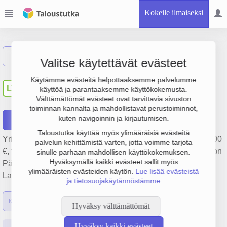
Kokeile ilmaiseksi
Näytä haku
Valitse käytettävät evästeet
Lodog Technology Group
Käytämme evästeitä helpottaaksemme palvelumme
LT
käyttöä ja parantaaksemme käyttökokemusta.
Oy
Välttämättömät evästeet ovat tarvittavia sivuston
toiminnan kannalta ja mahdollistavat perustoiminnot,
kuten navigoinnin ja kirjautumisen.
Raportit
Taloustutka käyttää myös ylimääräisiä evästeitä
Yrityksen Lodog Technology Group Oy liikevaihto on 261 000
palvelun kehittämistä varten, jotta voimme tarjota
€, tulos 109 000 € ja henkilöstömäärä 93. Sen päätoimiala on
sinulle parhaan mahdollisen käyttökokemuksen.
Hyväksymällä kaikki evästeet sallit myös
Pääkonttorien toiminta, perustamisvuosi 2009 ja sijainti
ylimääräisten evästeiden käytön.
Lue lisää evästeistä
Lappeenranta. Yrityksen yhtiömuoto Osakeyhtiö (OY).
ja tietosuojakäytännöstämme
Emon luvut
Konsernin luvut
Hyväksy välttämättömät
Hyväksy kaikki evästeet