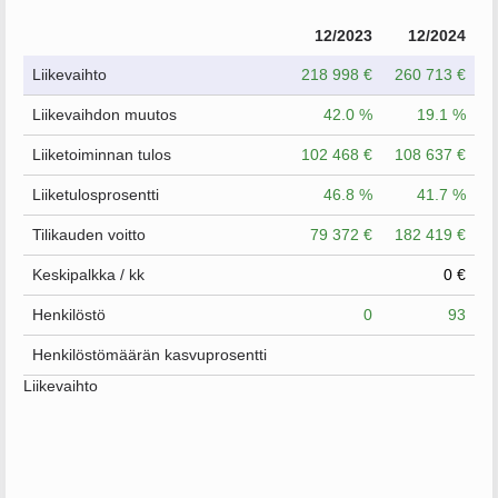
12/2023
12/2024
Liikevaihto
218 998 €
260 713 €
Liikevaihdon muutos
42.0 %
19.1 %
Liiketoiminnan tulos
102 468 €
108 637 €
Liiketulosprosentti
46.8 %
41.7 %
Tilikauden voitto
79 372 €
182 419 €
Keskipalkka / kk
0 €
Henkilöstö
0
93
Henkilöstömäärän kasvuprosentti
Liikevaihto