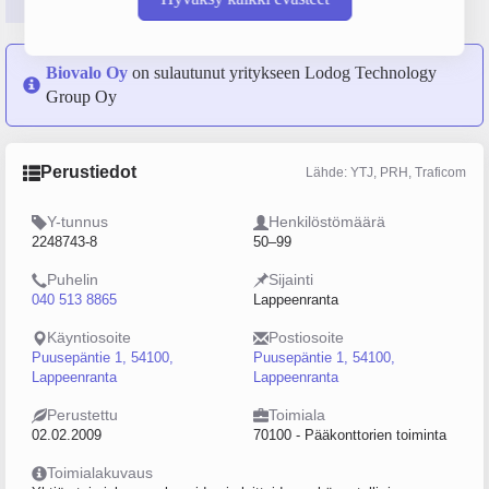
Perustiedot
Tilinpäätösluvut
Päättäjätiedot
Biovalo Oy
on sulautunut yritykseen Lodog Technology
Group Oy
Perustiedot
Lähde: YTJ, PRH, Traficom
Y-tunnus
Henkilöstömäärä
2248743-8
50–99
Puhelin
Sijainti
040 513 8865
Lappeenranta
Käyntiosoite
Postiosoite
Puusepäntie 1, 54100,
Puusepäntie 1, 54100,
Lappeenranta
Lappeenranta
Perustettu
Toimiala
02.02.2009
70100 - Pääkonttorien toiminta
Toimialakuvaus