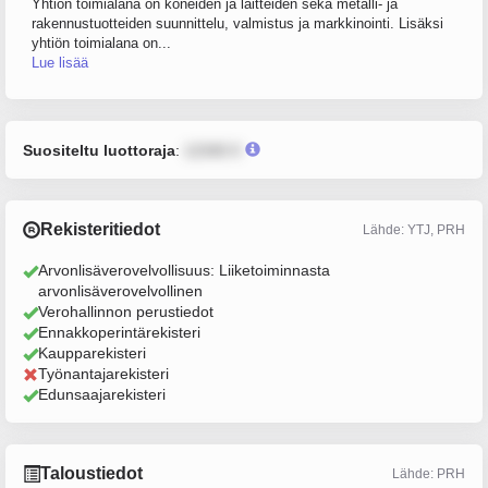
Yhtiön toimialana on koneiden ja laitteiden sekä metalli- ja
rakennustuotteiden suunnittelu, valmistus ja markkinointi. Lisäksi
yhtiön toimialana on...
Lue lisää
Suositeltu luottoraja
:
12345 €
Rekisteritiedot
Lähde: YTJ, PRH
Arvonlisäverovelvollisuus: Liiketoiminnasta
arvonlisäverovelvollinen
Verohallinnon perustiedot
Ennakkoperintärekisteri
Kaupparekisteri
Työnantajarekisteri
Edunsaajarekisteri
Taloustiedot
Lähde: PRH