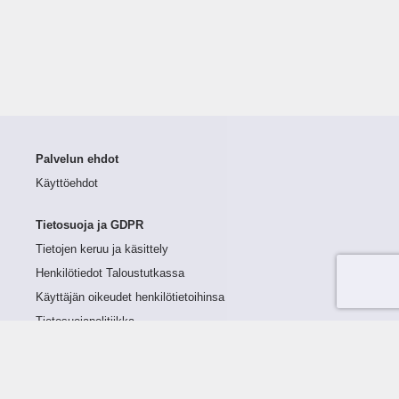
Palvelun ehdot
Käyttöehdot
Tietosuoja ja GDPR
Tietojen keruu ja käsittely
Henkilötiedot Taloustutkassa
Käyttäjän oikeudet henkilötietoihinsa
Tietosuojapolitiikka
Tietoturvapolitiikka
Evästeet