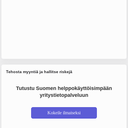
Tehosta myyntiä ja hallitse riskejä
Tutustu Suomen helppokäyttöisimpään
yritystietopalveluun
Kokeile ilmaiseksi