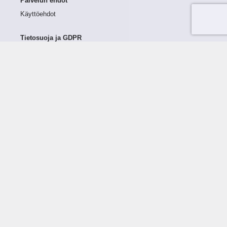
Palvelun ehdot
Käyttöehdot
Tietosuoja ja GDPR
Tietojen keruu ja käsittely
Henkilötiedot Taloustutkassa
Käyttäjän oikeudet henkilötietoihinsa
Tietosuojapolitiikka
Tietoturvapolitiikka
Evästeet
Tutustu palveluun
Ratkaisut
Tietoa palvelusta
Luottorajan määrittely
Tunnusluvut
Maksuviiveet
Hinnasto