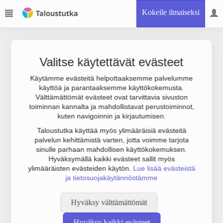
Kokeile ilmaiseksi
Valitse käytettävät evästeet
Käytämme evästeitä helpottaaksemme palvelumme
käyttöä ja parantaaksemme käyttökokemusta.
Joudumme käyttämään botinestovarmennusta sivustollamme.
Välttämättömät evästeet ovat tarvittavia sivuston
Suoritathan alla olevan varmistuksen.
toiminnan kannalta ja mahdollistavat perustoiminnot,
kuten navigoinnin ja kirjautumisen.
Taloustutka käyttää myös ylimääräisiä evästeitä
palvelun kehittämistä varten, jotta voimme tarjota
sinulle parhaan mahdollisen käyttökokemuksen.
Hyväksymällä kaikki evästeet sallit myös
ylimääräisten evästeiden käytön.
Lue lisää evästeistä
ja tietosuojakäytännöstämme
Hyväksy välttämättömät
Hyväksy kaikki evästeet