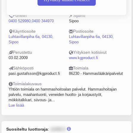
2249102-3
0–4
Puhelin
Sijainti
0400 529980,0400 344970
Sipoo
Käyntiosoite
Postiosoite
Luhtavillanpiha 6a, 04130,
Luhtavillanpiha 6a, 04130,
Sipoo
Sipoo
Perustettu
Yrityksen kotisivut
03.02.2009
www.kgproduct.fi
Sähköposti
Toimiala
pasi.gustafsson@kgproduct.fi
86230 - Hammaslääkäripalvelut
Toimialakuvaus
Yhtiön toimiala on hammashoitoalan palvelut. Hammashoitajan
palvelu, maahantuonti, veneiden huolto- ja korjaustyöt,
mökkitalkkari, siivous- ja...
Lue lisää
Suositeltu luottoraja
:
12345 €