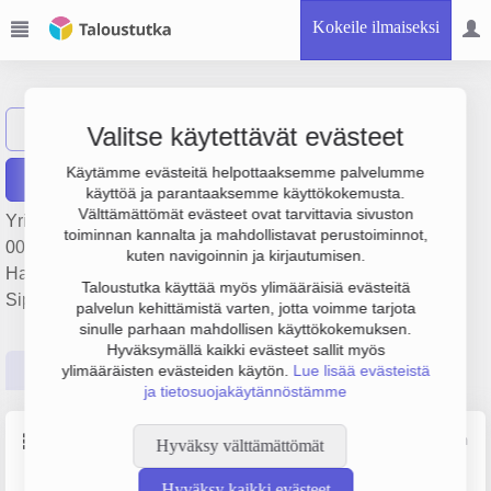
Kokeile ilmaiseksi
KG Product Oy
Näytä haku
KP
Valitse käytettävät evästeet
Käytämme evästeitä helpottaaksemme palvelumme
Raportit
käyttöä ja parantaaksemme käyttökokemusta.
Välttämättömät evästeet ovat tarvittavia sivuston
Yrityksen KG Product Oy liikevaihto on 1.3 milj. €, tulos 298
toiminnan kannalta ja mahdollistavat perustoiminnot,
000 € ja henkilöstömäärä 4. Sen päätoimiala on
kuten navigoinnin ja kirjautumisen.
Hammaslääkäripalvelut, perustamisvuosi 2009 ja sijainti
Taloustutka käyttää myös ylimääräisiä evästeitä
Sipoo. Yrityksen yhtiömuoto Osakeyhtiö (OY).
palvelun kehittämistä varten, jotta voimme tarjota
sinulle parhaan mahdollisen käyttökokemuksen.
Hyväksymällä kaikki evästeet sallit myös
Perustiedot
Tilinpäätösluvut
Päättäjätiedot
ylimääräisten evästeiden käytön.
Lue lisää evästeistä
ja tietosuojakäytännöstämme
Perustiedot
Lähde: YTJ, PRH, Traficom
Hyväksy välttämättömät
Hyväksy kaikki evästeet
Y-tunnus
Henkilöstömäärä