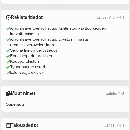
Rekisteritiedot
Lähde: YTJ, PRH
Arvonlisäverovelvollisuus: Kiinteistön käyttöoikeuden
luovuttamisesta
Arvonlisäverovelvollisuus: Liiketoiminnasta
arvonlisäverovelvollinen
Verohallinnon perustiedot
Ennakkoperintärekisteri
Kaupparekisteri
Työnantajarekisteri
Edunsaajarekisteri
Muut nimet
Lähde: YTJ
Supersuu
Taloustiedot
Lähde: PRH