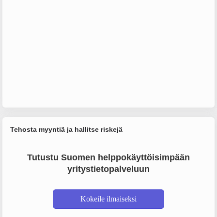
Tehosta myyntiä ja hallitse riskejä
Tutustu Suomen helppokäyttöisimpään
yritystietopalveluun
Kokeile ilmaiseksi