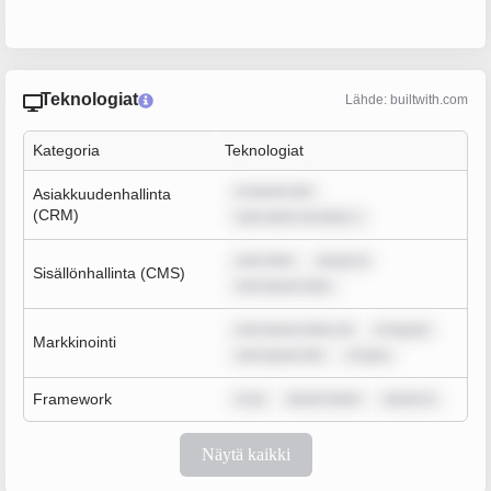
Teknologiat
Lähde: builtwith.com
Kategoria
Teknologiat
m ipsum dol
Asiakkuudenhallinta
(CRM)
sum dolor sit amet, c
sum dolo
ipsum d
Sisällönhallinta (CMS)
rem ipsum dolo
rem ipsum dolor sit
m ipsum
Markkinointi
rem ipsum dol
m ipsu
Framework
m ip
ipsum dolor
ipsum d
Näytä kaikki