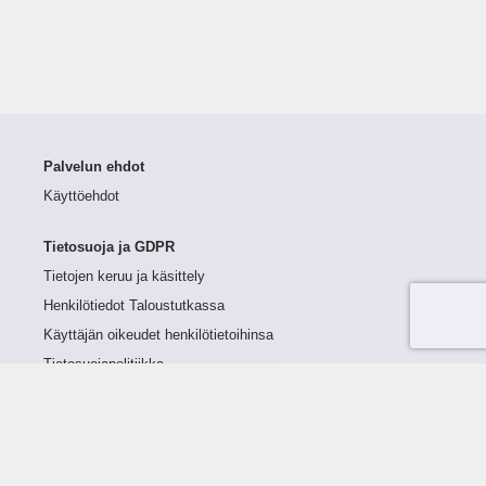
Palvelun ehdot
Käyttöehdot
Tietosuoja ja GDPR
Tietojen keruu ja käsittely
Henkilötiedot Taloustutkassa
Käyttäjän oikeudet henkilötietoihinsa
Tietosuojapolitiikka
Tietoturvapolitiikka
Evästeet
Tutustu palveluun