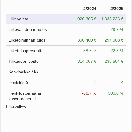
2/2024
2/2025
Liikevaihto
1 026 365 €
1 333 236 €
Liikevaihdon muutos
29.9 %
Liiketoiminnan tulos
396 460 €
297 908 €
Liiketulosprosentti
38.6 %
22.3 %
Tilikauden voitto
314 067 €
238 504 €
Keskipalkka / kk
Henkilöstö
1
4
Henkilöstömäärän
-66.7 %
300.0 %
kasvuprosentti
Liikevaihto