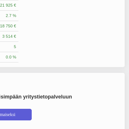
21 925 €
2.7 %
18 750 €
3 514 €
5
0.0 %
simpään yritystietopalveluun
lmaiseksi