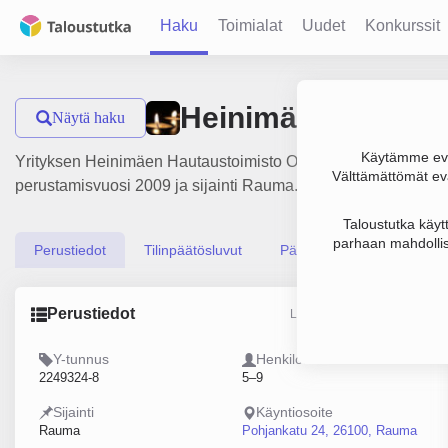
Haku
Toimialat
Uudet
Konkurssit
Heinimäen Hautau
Näytä haku
Käytämme evä
Yrityksen Heinimäen Hautaustoimisto Oy liikevaihto on 806 00
Välttämättömät evä
perustamisvuosi 2009 ja sijainti Rauma. Yrityksen yhtiömuot
Taloustutka käyt
parhaan mahdollis
Perustiedot
Tilinpäätösluvut
Päättäjätiedot
Perustiedot
Lähde: YTJ, PRH, Traficom
Y-tunnus
Henkilöstömäärä
2249324-8
5–9
Sijainti
Käyntiosoite
Rauma
Pohjankatu 24, 26100, Rauma