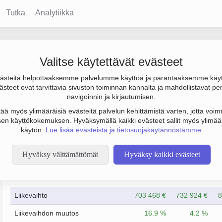
Tutka
Analytiikka
stoimisto Oy
Valitse käytettävät evästeet
steitä helpottaaksemme palvelumme käyttöä ja parantaaksemme käy
0 €, tulos 22 000 € ja henkilöstömäärä 5. Sen päätoimiala on H
steet ovat tarvittavia sivuston toiminnan kannalta ja mahdollistavat pe
o Osakeyhtiö (OY).
navigoinnin ja kirjautumisen.
tää myös ylimääräisiä evästeitä palvelun kehittämistä varten, jotta voimm
en käyttökokemuksen. Hyväksymällä kaikki evästeet sallit myös ylimää
käytön.
Lue lisää evästeistä ja tietosuojakäytännöstämme
Hyväksy välttämättömät
Hyväksy kaikki evästeet
Taloustiedot
4/2023
4/2024
Liikevaihto
703 468 €
732 924 €
8
Liikevaihdon muutos
16.9 %
4.2 %