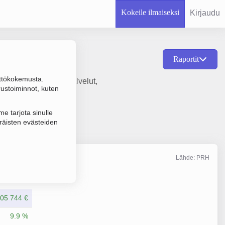
Kokeile ilmaiseksi
Kirjaudu
Raportit
ttökokemusta.
autaustoimistojen palvelut,
rustoiminnot, kuten
e tarjota sinulle
räisten evästeiden
Lähde: PRH
Liikevaihto
4/2025
05 744 €
9.9 %