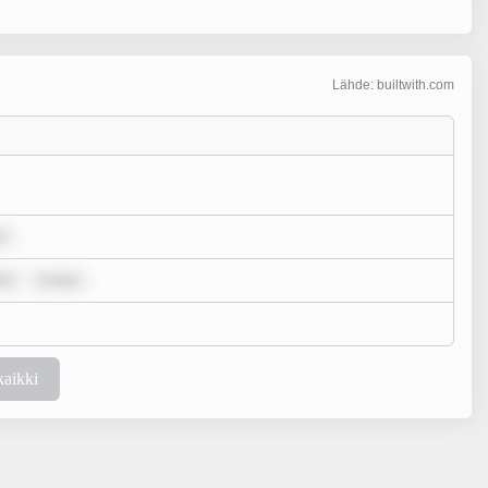
Lähde: builtwith.com
r
lo
m ipsu
kaikki