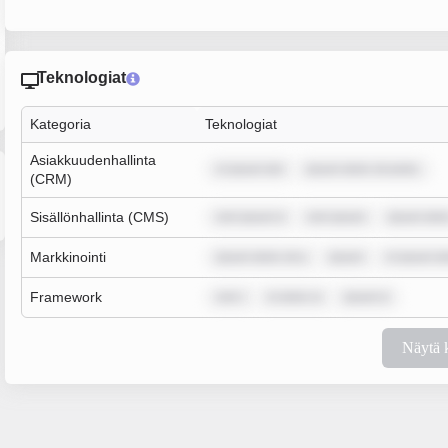
Teknologiat
Kategoria
Teknologiat
Asiakkuudenhallinta
m ipsum dol
ipsum dolor sit amet,
(CRM)
Sisällönhallinta (CMS)
rem ipsum d
rem ipsum
ipsum dolo
Markkinointi
ipsum dolor sit a
ipsum
m ipsum do
Framework
rem i
m dolor si
ipsum d
Näytä 