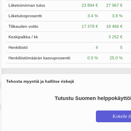
Liiketoiminnan tulos
23 894 €
27 967 €
Liiketulosprosentti
3.4 %
3.8 %
Tilikauden voitto
17 378 €
18 466 €
Keskipalkka / kk
3 252 €
Henkilöstö
4
5
Henkilöstömäärän kasvuprosentti
0.0 %
25.0 %
Tehosta myyntiä ja hallitse riskejä
Tutustu Suomen helppokäyttöi
Kokeile i