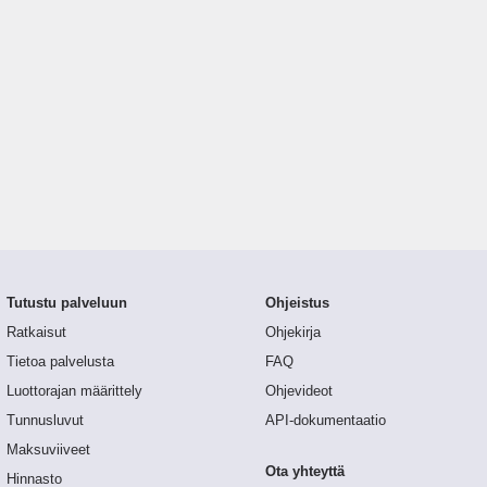
Tutustu palveluun
Ohjeistus
Ratkaisut
Ohjekirja
Tietoa palvelusta
FAQ
Luottorajan määrittely
Ohjevideot
Tunnusluvut
API-dokumentaatio
Maksuviiveet
Ota yhteyttä
Hinnasto