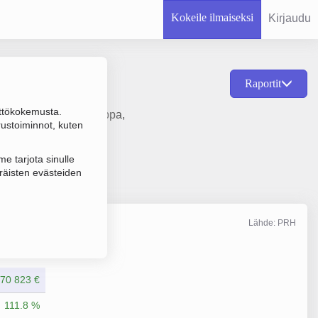
Kokeile ilmaiseksi
Kirjaudu
Raportit
ttökokemusta.
otteiden vähittäiskauppa,
rustoiminnot, kuten
e tarjota sinulle
räisten evästeiden
Lähde: PRH
Liikevaihto
12/2025
70 823 €
111.8 %