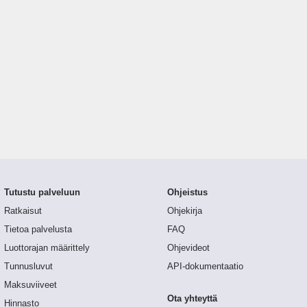
Tutustu palveluun
Ohjeistus
Ratkaisut
Ohjekirja
Tietoa palvelusta
FAQ
Luottorajan määrittely
Ohjevideot
Tunnusluvut
API-dokumentaatio
Maksuviiveet
Ota yhteyttä
Hinnasto