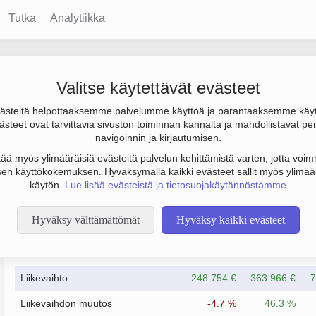
Tutka
Analytiikka
Valitse käytettävät evästeet
steitä helpottaaksemme palvelumme käyttöä ja parantaaksemme käy
00 €. Sen päätoimiala on Muu lääkinnällisten ja ortopedisten tu
steet ovat tarvittavia sivuston toiminnan kannalta ja mahdollistavat pe
o Osakeyhtiö (OY).
navigoinnin ja kirjautumisen.
tää myös ylimääräisiä evästeitä palvelun kehittämistä varten, jotta voimm
en käyttökokemuksen. Hyväksymällä kaikki evästeet sallit myös ylimää
käytön.
Lue lisää evästeistä ja tietosuojakäytännöstämme
Hyväksy välttämättömät
Hyväksy kaikki evästeet
Taloustiedot
12/2023
12/2024
Liikevaihto
248 754 €
363 966 €
7
Liikevaihdon muutos
-4.7 %
46.3 %