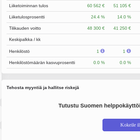
Liiketoiminnan tulos
60 562 €
51 105 €
Liiketulosprosentti
24.4 %
14.0 %
Tilikauden voitto
48 300 €
41 250 €
Keskipalkka / kk
Henkilöstö
1
1
Henkilöstömäärän kasvuprosentti
0.0 %
0.0 %
Tehosta myyntiä ja hallitse riskejä
Tutustu Suomen helppokäyttöi
Kokeile i