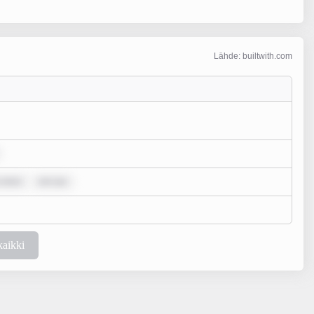
Lähde: builtwith.com
 dolor
rem ips
kaikki