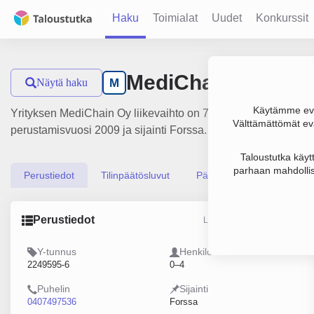
Haku
Toimialat
Uudet
Konkurssit
MediChain Oy
Näytä haku
M
Käytämme evä
Yrityksen MediChain Oy liikevaihto on 771 000 € ja tulos 74 0
Välttämättömät evä
perustamisvuosi 2009 ja sijainti Forssa. Yrityksen yhtiömuot
Taloustutka käyt
parhaan mahdollis
Perustiedot
Tilinpäätösluvut
Päättäjätiedot
Perustiedot
Lähde: YTJ, PRH, Traficom
Y-tunnus
Henkilöstömäärä
2249595-6
0–4
Puhelin
Sijainti
0407497536
Forssa