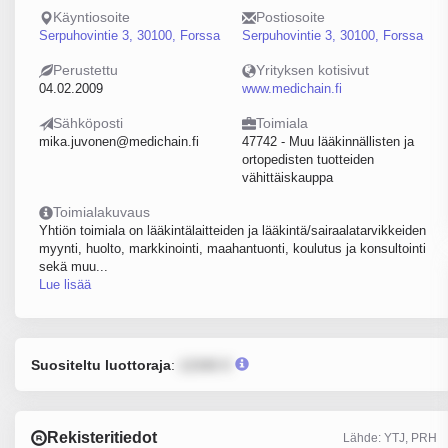
Käyntiosoite
Postiosoite
Serpuhovintie 3, 30100, Forssa
Serpuhovintie 3, 30100, Forssa
Perustettu
Yrityksen kotisivut
04.02.2009
www.medichain.fi
Sähköposti
Toimiala
mika.juvonen@medichain.fi
47742 - Muu lääkinnällisten ja
ortopedisten tuotteiden
vähittäiskauppa
Toimialakuvaus
Yhtiön toimiala on lääkintälaitteiden ja lääkintä/sairaalatarvikkeiden
myynti, huolto, markkinointi, maahantuonti, koulutus ja konsultointi
sekä muu...
Lue lisää
Suositeltu luottoraja
:
12345 €
Rekisteritiedot
Lähde: YTJ, PRH