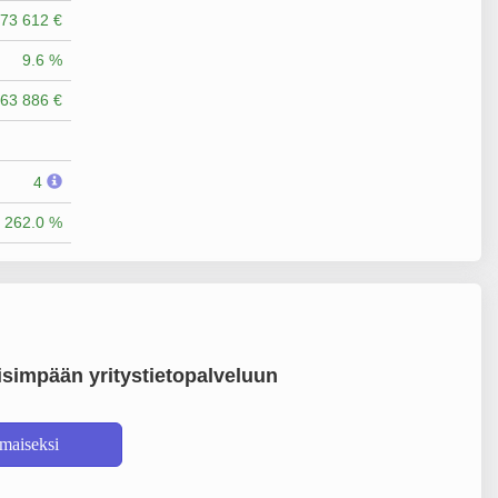
73 612 €
9.6 %
63 886 €
4
262.0 %
simpään yritystietopalveluun
lmaiseksi