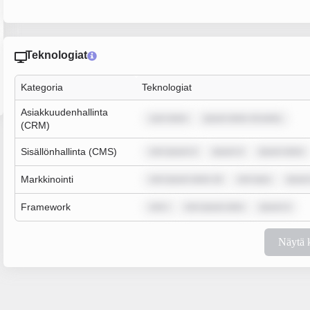
Teknologiat
Kategoria
Teknologiat
Asiakkuudenhallinta
sum dolor
ipsum dolor sit amet,
(CRM)
Sisällönhallinta (CMS)
rem ipsum d
ipsum d
ipsum dolor
Markkinointi
rem ipsum dolor sit
rem ipsu
ipsum
Framework
rem i
rem ipsum dolo
ipsum d
Näytä 